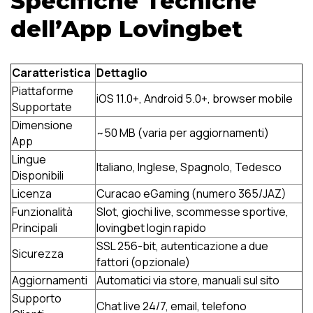
Specifiche Tecniche
dell’App Lovingbet
Caratteristica
Dettaglio
Piattaforme
iOS 11.0+, Android 5.0+, browser mobile
Supportate
Dimensione
~50 MB (varia per aggiornamenti)
App
Lingue
Italiano, Inglese, Spagnolo, Tedesco
Disponibili
Licenza
Curacao eGaming (numero 365/JAZ)
Funzionalità
Slot, giochi live, scommesse sportive,
Principali
lovingbet login rapido
SSL 256-bit, autenticazione a due
Sicurezza
fattori (opzionale)
Aggiornamenti
Automatici via store, manuali sul sito
Supporto
Chat live 24/7, email, telefono