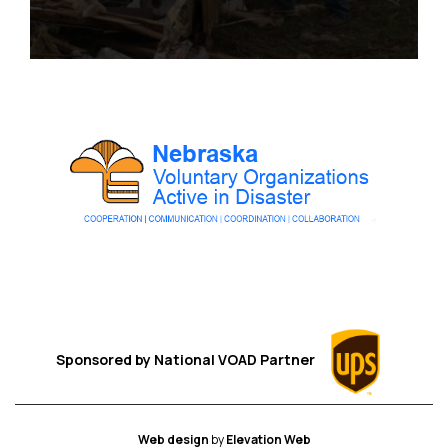
Sponsored by
National VOAD
Partner
Web design
by
Elevation Web