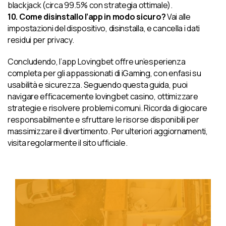
blackjack (circa 99.5% con strategia ottimale).
10. Come disinstallo l’app in modo sicuro?
Vai alle
impostazioni del dispositivo, disinstalla, e cancella i dati
residui per privacy.
Concludendo, l’app Lovingbet offre un’esperienza
completa per gli appassionati di iGaming, con enfasi su
usabilità e sicurezza. Seguendo questa guida, puoi
navigare efficacemente lovingbet casino, ottimizzare
strategie e risolvere problemi comuni. Ricorda di giocare
responsabilmente e sfruttare le risorse disponibili per
massimizzare il divertimento. Per ulteriori aggiornamenti,
visita regolarmente il sito ufficiale.