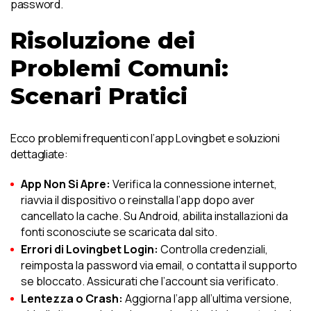
password.
Risoluzione dei
Problemi Comuni:
Scenari Pratici
Ecco problemi frequenti con l’app Lovingbet e soluzioni
dettagliate:
App Non Si Apre:
Verifica la connessione internet,
riavvia il dispositivo o reinstalla l’app dopo aver
cancellato la cache. Su Android, abilita installazioni da
fonti sconosciute se scaricata dal sito.
Errori di Lovingbet Login:
Controlla credenziali,
reimposta la password via email, o contatta il supporto
se bloccato. Assicurati che l’account sia verificato.
Lentezza o Crash:
Aggiorna l’app all’ultima versione,