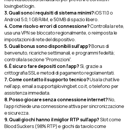
lovingbet login.
3. Quali sono i requisiti di sistema minimi?
iOS 11.0 o
Android 5.0, 1 GB RAM, e 50 MB di spazio libero.
4. Come risolvo errori di connessione?
Controlla la rete,
usa una VPN se bloccato regionalmente, o reimposta le
impostazioni di rete del dispositivo.
5. Quali bonus sono disponibili sull’app?
Bonus di
benvenuto, ricariche settimanali, e programmi fedeltà;
controlla la sezione “Promozioni”.
6. È sicuro fare depositi con l’app?
Sì, grazie a
crittografia SSL e metodi di pagamento regolamentati.
7. Come contatto il supporto tecnico?
Usa la chat live
nell’app, email a support@lovingbet.co.it, o telefono per
assistenza immediata.
8. Posso giocare senza connessione internet?
No,
l’app richiede una connessione attiva per sincronizzazione
e sicurezza.
9. Quali giochi hanno il miglior RTP sull’app?
Slot come
Blood Suckers (98% RTP) e giochi da tavolo come