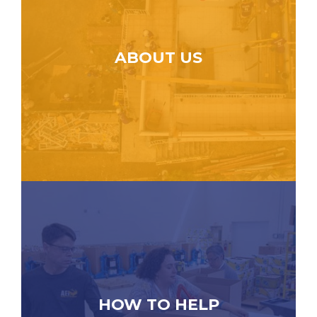
ABOUT US
HOW TO HELP