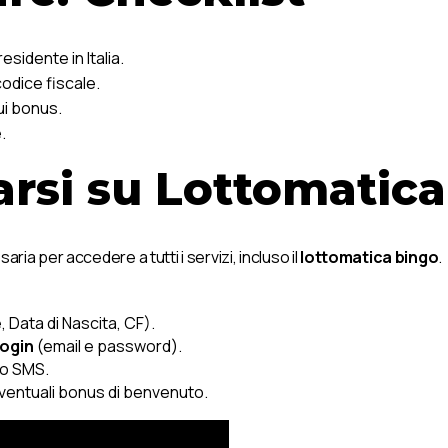
esidente in Italia.
codice fiscale.
sui bonus.
.
rsi su Lottomatica
ria per accedere a tutti i servizi, incluso il
lottomatica bingo
.
 Data di Nascita, CF).
login
(email e password).
 o SMS.
eventuali bonus di benvenuto.