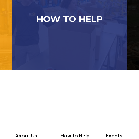
HOW TO HELP
About Us
How to Help
Events