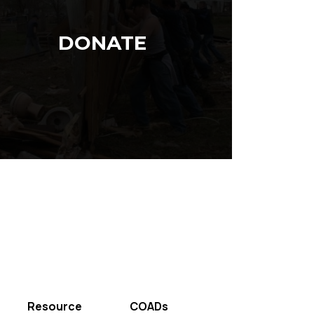
DONATE
Resource
COADs