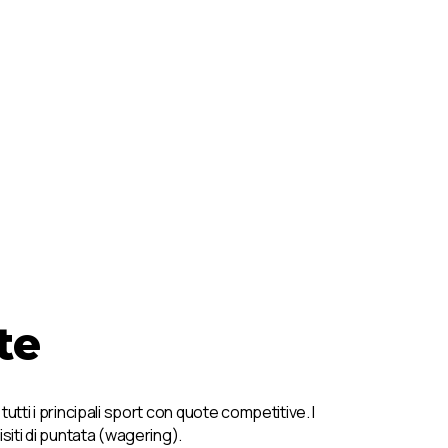
te
utti i principali sport con quote competitive. I
siti di puntata (wagering).