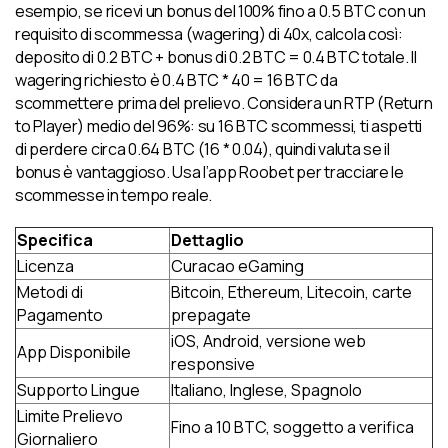
esempio, se ricevi un bonus del 100% fino a 0.5 BTC con un
requisito di scommessa (wagering) di 40x, calcola così:
deposito di 0.2 BTC + bonus di 0.2 BTC = 0.4 BTC totale. Il
wagering richiesto è 0.4 BTC * 40 = 16 BTC da
scommettere prima del prelievo. Considera un RTP (Return
to Player) medio del 96%: su 16 BTC scommessi, ti aspetti
di perdere circa 0.64 BTC (16 * 0.04), quindi valuta se il
bonus è vantaggioso. Usa l’app Roobet per tracciare le
scommesse in tempo reale.
Specifica
Dettaglio
Licenza
Curacao eGaming
Metodi di
Bitcoin, Ethereum, Litecoin, carte
Pagamento
prepagate
iOS, Android, versione web
App Disponibile
responsive
Supporto Lingue
Italiano, Inglese, Spagnolo
Limite Prelievo
Fino a 10 BTC, soggetto a verifica
Giornaliero