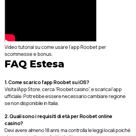
Video tutorial su come usare l’app Roobet per
scommesse e bonus.
FAQ Estesa
1. Come scarico l’app Roobet su iOS?
Visita l’App Store, cerca “Roobet casino”, e scarica l’app
ufficiale. Potrebbe essere necessario cambiare regione
se non disponibile in Italia.
2. Quali sono i requisiti di età per Roobet online
casino?
Devi avere almeno 18 anni, ma controlla le leggi locali poiché