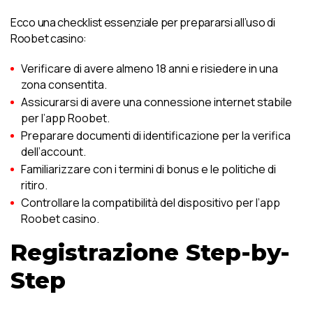
Ecco una checklist essenziale per prepararsi all’uso di
Roobet casino:
Verificare di avere almeno 18 anni e risiedere in una
zona consentita.
Assicurarsi di avere una connessione internet stabile
per l’app Roobet.
Preparare documenti di identificazione per la verifica
dell’account.
Familiarizzare con i termini di bonus e le politiche di
ritiro.
Controllare la compatibilità del dispositivo per l’app
Roobet casino.
Registrazione Step-by-
Step