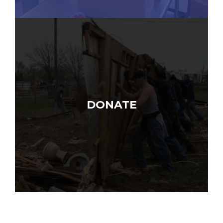
DONATE