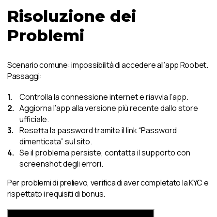
Risoluzione dei
Problemi
Scenario comune: impossibilità di accedere all’app Roobet.
Passaggi:
Controlla la connessione internet e riavvia l’app.
Aggiorna l’app alla versione più recente dallo store
ufficiale.
Resetta la password tramite il link “Password
dimenticata” sul sito.
Se il problema persiste, contatta il supporto con
screenshot degli errori.
Per problemi di prelievo, verifica di aver completato la KYC e
rispettato i requisiti di bonus.