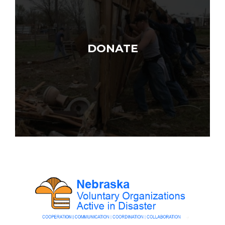
DONATE