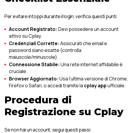
Per evitare intoppi durante il login, verifica questi punti:
Account Registrato:
Devi possedere un account
attivo su Cplay.
Credenziali Corrette:
Assicurati che email e
password siano esatte (controlla
maiuscole/minuscole).
Connessione Stabile:
Una rete internet affidabile è
cruciale.
Browser Aggiornato:
Usa l’ultima versione di Chrome,
Firefox o Safari, o accedi tramite la
cplay app
ufficiale.
Procedura di
Registrazione su Cplay
Se non hai un account, segui questi passi: