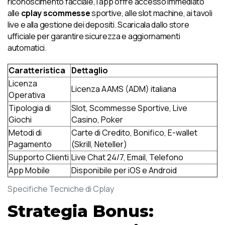
riconoscimento facciale, l’app offre accesso immediato
alle
cplay scommesse
sportive, alle slot machine, ai tavoli
live e alla gestione dei depositi. Scaricala dallo store
ufficiale per garantire sicurezza e aggiornamenti
automatici.
Caratteristica
Dettaglio
Licenza
Licenza AAMS (ADM) italiana
Operativa
Tipologia di
Slot, Scommesse Sportive, Live
Giochi
Casino, Poker
Metodi di
Carte di Credito, Bonifico, E-wallet
Pagamento
(Skrill, Neteller)
Supporto Clienti
Live Chat 24/7, Email, Telefono
App Mobile
Disponibile per iOS e Android
Specifiche Tecniche di Cplay
Strategia Bonus: