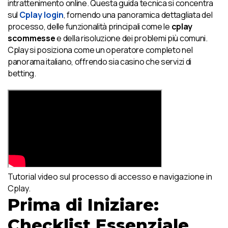
intrattenimento online. Questa guida tecnica si concentra
sul
Cplay login
, fornendo una panoramica dettagliata del
processo, delle funzionalità principali come le
cplay
scommesse
e della risoluzione dei problemi più comuni.
Cplay si posiziona come un operatore completo nel
panorama italiano, offrendo sia casino che servizi di
betting.
Tutorial video sul processo di accesso e navigazione in
Cplay.
Prima di Iniziare:
Checklist Essenziale