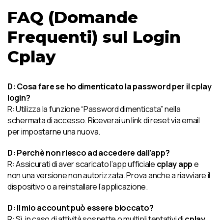
FAQ (Domande
Frequenti) sul Login
Cplay
D: Cosa fare se ho dimenticato la password per il cplay
login?
R: Utilizza la funzione “Password dimenticata” nella
schermata di accesso. Riceverai un link di reset via email
per impostarne una nuova.
D: Perchè non riesco ad accedere dall’app?
R: Assicurati di aver scaricato l’app ufficiale
cplay app
e
non una versione non autorizzata. Prova anche a riavviare il
dispositivo o a reinstallare l’applicazione.
D: Il mio account può essere bloccato?
R: Sì, in caso di attività sospette o multipli tentativi di
cplay