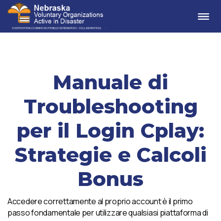
Me
Manuale di
Troubleshooting
per il Login Cplay:
Strategie e Calcoli
Bonus
Accedere correttamente al proprio account è il primo
passo fondamentale per utilizzare qualsiasi piattaforma di