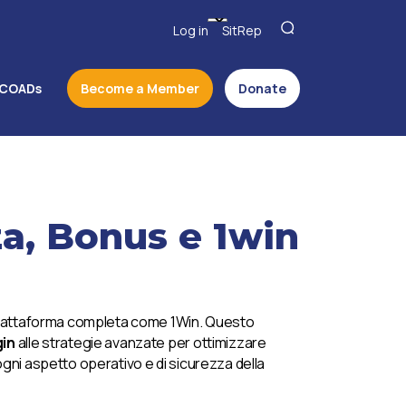
Log in
SitRep
COADs
Become a Member
Donate
za, Bonus e 1win
a piattaforma completa come 1Win. Questo
gin
alle strategie avanzate per ottimizzare
e ogni aspetto operativo e di sicurezza della