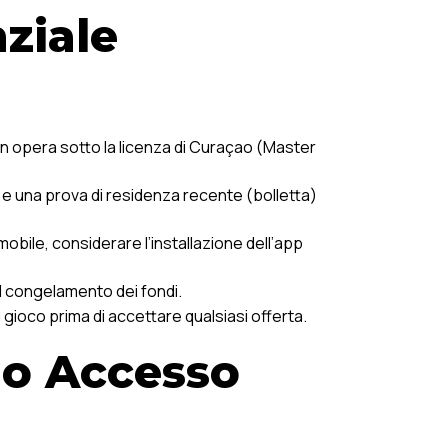
nziale
Win opera sotto la licenza di Curaçao (Master
 e una prova di residenza recente (bolletta)
obile, considerare l’installazione dell’app
l congelamento dei fondi.
 gioco prima di accettare qualsiasi offerta.
mo Accesso