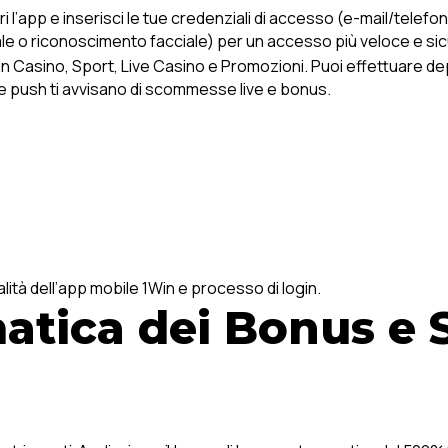
, apri l’app e inserisci le tue credenziali di accesso (e-mail/tel
le o riconoscimento facciale) per un accesso più veloce e sicu
 in Casino, Sport, Live Casino e Promozioni. Puoi effettuare depo
he push ti avvisano di scommesse live e bonus.
ità dell’app mobile 1Win e processo di login.
atica dei Bonus e S