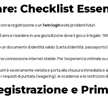
are: Checklist Esse
e con la registrazione o un
1win login
evita problemi futuri.
anni e risiedere in una giurisdizione dove il gioco è legale. 1
 un documento d’identità valido (carta d’identità, passaporto)
na connessione internet stabile. Per l’esperienza ottimale su m
unt è severamente vietata e porta alla chiusura immediata e a
equisiti di puntata (wagering), le scadenze e le restrizioni di
egistrazione e Pri