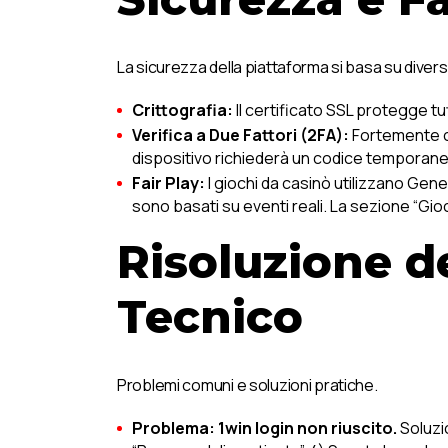
La sicurezza della piattaforma si basa su diversi 
Crittografia:
Il certificato SSL protegge tutti
Verifica a Due Fattori (2FA):
Fortemente co
dispositivo richiederà un codice temporaneo
Fair Play:
I giochi da casinò utilizzano Gene
sono basati su eventi reali. La sezione “Gio
Risoluzione d
Tecnico
Problemi comuni e soluzioni pratiche.
Problema:
1win login
non riuscito.
Soluzio