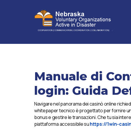
Manuale di Conf
login: Guida Def
Navigare nel panorama dei casinò online richie
whitepaper tecnico è progettato per fornire un
bonus e gestire le transazioni. Che tu sia inte
piattaforma accessibile su
https://1win-casin