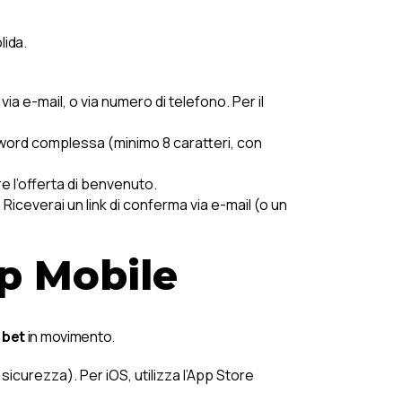
lida.
a e-mail, o via numero di telefono. Per il
assword complessa (minimo 8 caratteri, con
e l’offerta di benvenuto.
 Riceverai un link di conferma via e-mail (o un
pp Mobile
 bet
in movimento.
i sicurezza). Per iOS, utilizza l’App Store