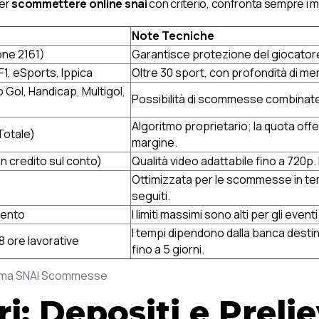
Per
scommettere online snai
con criterio, confronta sempre i ma
Note Tecniche
one 2161)
Garantisce protezione del giocatore
F1, eSports, Ippica
Oltre 30 sport, con profondità di mer
 Gol, Handicap, Multigol,
Possibilità di scommesse combinate (
Algoritmo proprietario; la quota offer
Totale)
margine.
on credito sul conto)
Qualità video adattabile fino a 720p.
Ottimizzata per le scommesse in tem
seguiti.
vento
I limiti massimi sono alti per gli eve
I tempi dipendono dalla banca destin
8 ore lavorative
fino a 5 giorni.
forma SNAI Scommesse
: Depositi e Prelie