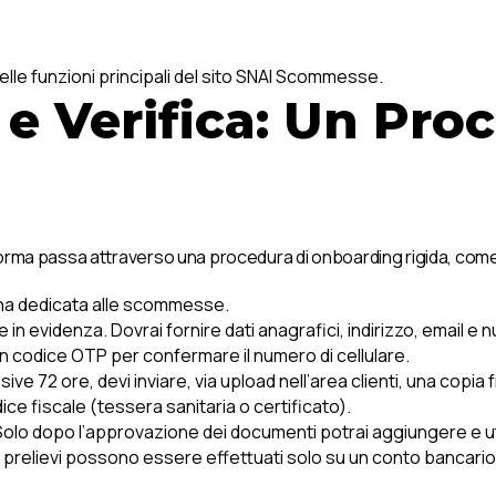
delle funzioni principali del sito SNAI Scommesse.
 e Verifica: Un Pro
orma passa attraverso una procedura di onboarding rigida, come 
ina dedicata alle scommesse.
e in evidenza. Dovrai fornire dati anagrafici, indirizzo, email e 
n codice OTP per confermare il numero di cellulare.
ive 72 ore, devi inviare, via upload nell’area clienti, una copia
ice fiscale (tessera sanitaria o certificato).
olo dopo l’approvazione dei documenti potrai aggiungere e uti
I prelievi possono essere effettuati solo su un conto bancario 