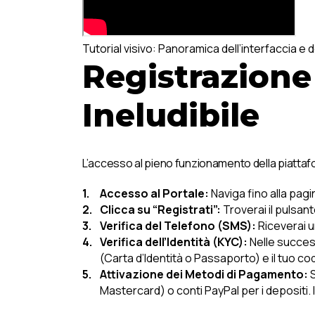
Tutorial visivo: Panoramica dell’interfaccia e 
Registrazione
Ineludibile
L’accesso al pieno funzionamento della piattaf
Accesso al Portale:
Naviga fino alla pag
Clicca su “Registrati”:
Troverai il pulsant
Verifica del Telefono (SMS):
Riceverai u
Verifica dell’Identità (KYC):
Nelle success
(Carta d’Identità o Passaporto) e il tuo cod
Attivazione dei Metodi di Pagamento:
S
Mastercard) o conti PayPal per i depositi. 