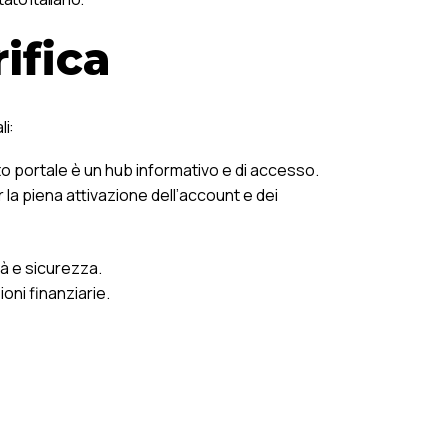
ifica
li:
 portale è un hub informativo e di accesso.
r la piena attivazione dell’account e dei
tà e sicurezza.
oni finanziarie.