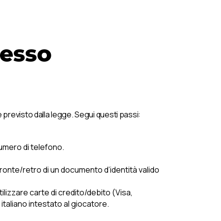
cesso
previsto dalla legge. Segui questi passi:
numero di telefono.
 fronte/retro di un documento d’identità valido
lizzare carte di credito/debito (Visa,
italiano intestato al giocatore.