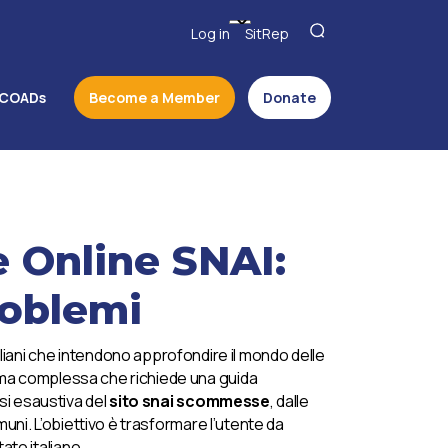
Log in
SitRep
COADs
Become a Member
Donate
 Online SNAI:
roblemi
liani che intendono approfondire il mondo delle
rma complessa che richiede una guida
si esaustiva del
sito snai scommesse
, dalle
uni. L’obiettivo è trasformare l’utente da
to italiano.