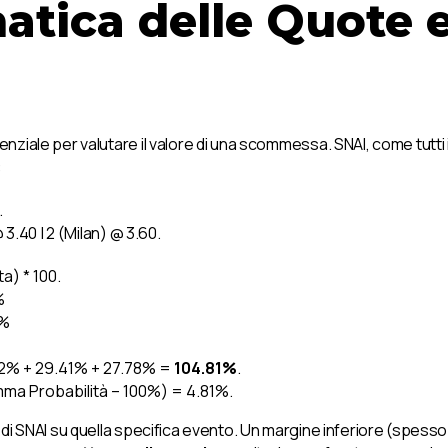
atica delle Quote 
ziale per valutare il valore di una scommessa. SNAI, come tutti
:
.
3.40 | 2 (Milan) @ 3.60.
a) * 100.
%
1%
2% + 29.41% + 27.78% =
104.81%
.
ma Probabilità – 100%) = 4.81%.
i SNAI su quella specifica evento. Un margine inferiore (spesso v