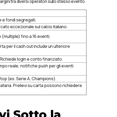
rgini tra diversi operatori sullo stesso evento.
 e fondi segregati.
cato eccezionale sul calcio italiano.
multiple) fino a 16 eventi.
ta per il cash out include un ulteriore
 Richiede login e conto finanziato.
po reale; notifiche push per gli eventi
nti top (es. Serie A, Champions).
ataria. Prelievi su carta possono richiedere
vi Sotto la