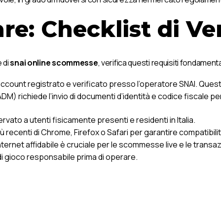
are: Checklist di Ver
 di
snai online scommesse
, verifica questi requisiti fondamenta
count registrato e verificato presso l’operatore SNAI. Questo
DM) richiede l’invio di documenti d’identità e codice fiscale pe
servato a utenti fisicamente presenti e residenti in Italia.
più recenti di Chrome, Firefox o Safari per garantire compatibili
rnet affidabile è cruciale per le scommesse live e le transazi
di gioco responsabile prima di operare.