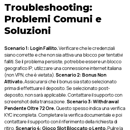
Troubleshooting:
Problemi Comuni e
Soluzioni
Scenario 1: Login Fallito.
Verificare che le credenziali
siano corrette e che non sia attiva una blocco per tentativi
falliti. Se il problema persiste, potrebbe essere un blocco
geografico IP; utilizzare una connessione internet italiana
(non VPN, che è vietata).
Scenario 2: Bonus Non
Attivato.
Assicurarsi che il bonus sia stato selezionato
prima di effettuare il deposito. Se selezionato post-
deposito, non sarà applicabile. Contattare il supporto con
screenshot della transazione.
Scenario 3: Withdrawal
Pendente Oltre 72 Ore.
Questo spesso indica una verifica
KYC incompleta. Completare la verifica documentale e poi
contattare il supporto con il riferimento della richiesta di
ritiro.
Scenario 4: Gioco Slot Bloccato o Lento.
Pulire la