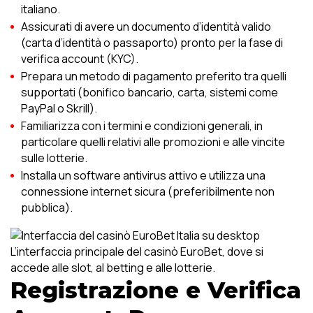
italiano.
Assicurati di avere un documento d’identità valido
(carta d’identità o passaporto) pronto per la fase di
verifica account (KYC).
Prepara un metodo di pagamento preferito tra quelli
supportati (bonifico bancario, carta, sistemi come
PayPal o Skrill).
Familiarizza con i termini e condizioni generali, in
particolare quelli relativi alle promozioni e alle vincite
sulle lotterie.
Installa un software antivirus attivo e utilizza una
connessione internet sicura (preferibilmente non
pubblica).
L’interfaccia principale del casinò EuroBet, dove si
accede alle slot, al betting e alle lotterie.
Registrazione e Verifica