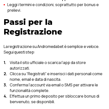
Leggi i termini e condizioni, soprattutto per bonus e
prelievi.
Passi per la
Registrazione
La registrazione su Andromedabet è semplice e veloce.
Segui questi step:
Visita il sito ufficiale o scarica l’app da store
autorizzati.
Clicca su “Registrati” e inserisci i dati personali come
nome, email e data di nascita.
Conferma l’account via email o SMS per attivare le
funzionalità complete.
Effettua un primo deposito per sbloccare bonus di
benvenuto, se disponibili.