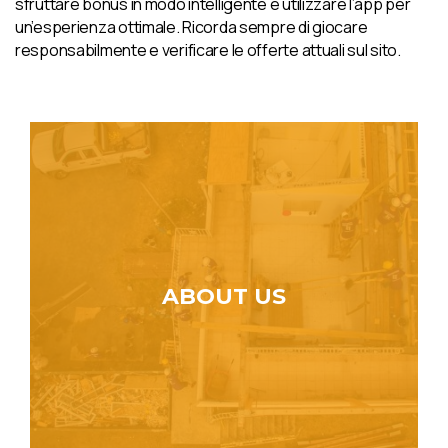
sfruttare bonus in modo intelligente e utilizzare l’app per
un’esperienza ottimale. Ricorda sempre di giocare
responsabilmente e verificare le offerte attuali sul sito.
ABOUT US