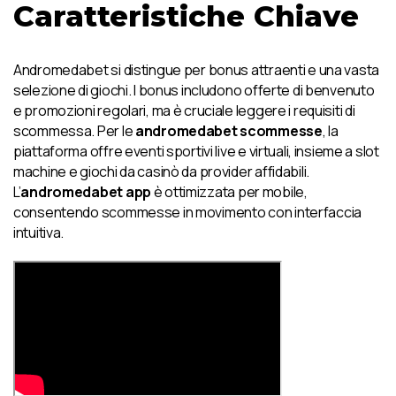
Caratteristiche Chiave
Andromedabet si distingue per bonus attraenti e una vasta
selezione di giochi. I bonus includono offerte di benvenuto
e promozioni regolari, ma è cruciale leggere i requisiti di
scommessa. Per le
andromedabet scommesse
, la
piattaforma offre eventi sportivi live e virtuali, insieme a slot
machine e giochi da casinò da provider affidabili.
L’
andromedabet app
è ottimizzata per mobile,
consentendo scommesse in movimento con interfaccia
intuitiva.