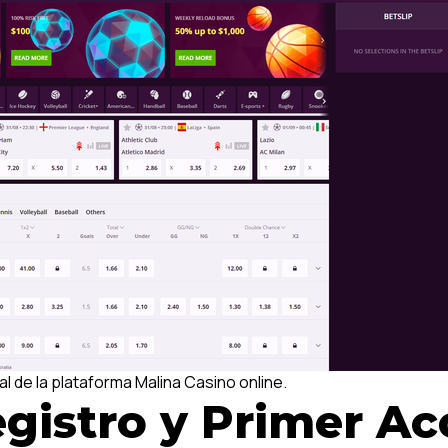
l de la plataforma Malina Casino online.
gistro y Primer Ac