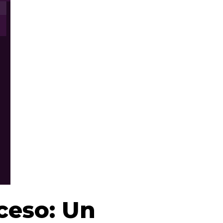
ceso: Un