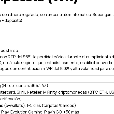
 son dinero regalado; son un contrato matemático. Supongamo
 + depósito).
postarse.
 con RTP del 96%, la pérdida teórica durante el cumplimiento 
, el cálculo sugiere que, estadísticamente, es difícil convertir
egos con contribución al WR del 100% y alta volatilidad para su
N.º de licencia: 365/JAZ)
tercard, Skrill, Neteller, MiFinity, criptomonedas (BTC, ETH, 
erificación)
as (e-wallets), 1-5 días (tarjetas/bancos)
 Play, Evolution Gaming, Play’n GO, +50 más