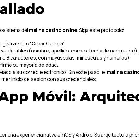
allado
ecosistema del
malina casino online
. Siga este protocolo:
“Registrarse” o “Crear Cuenta”.
 verificables (nombre, apellido, correo, fecha de nacimiento).
mo 8 caracteres, con mayúsculas, minúsculas y números).
firme su mayoría de edad.
viado a su correo electrónico. Sin este paso, el
malina casino
rimer inicio de sesión con sus credenciales.
 App Móvil: Arquite
r una experiencia nativa en iOS y Android. Su arquitectura priori