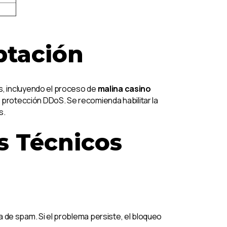
ptación
s, incluyendo el proceso de
malina casino
 protección DDoS. Se recomienda habilitar la
s.
s Técnicos
ta de spam. Si el problema persiste, el bloqueo