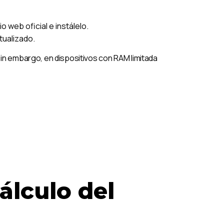
 web oficial e instálelo.
tualizado.
in embargo, en dispositivos con RAM limitada
álculo del