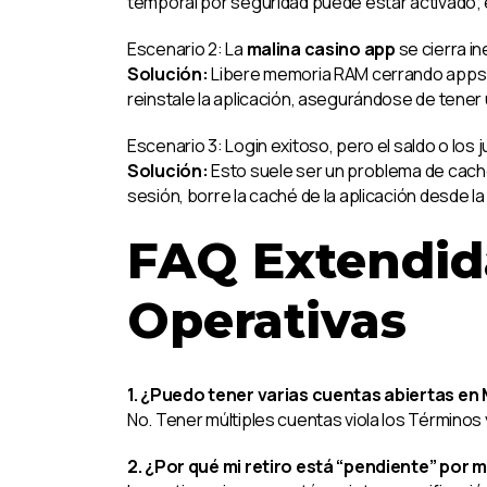
temporal por seguridad puede estar activado; 
Escenario 2: La
malina casino app
se cierra 
Solución:
Libere memoria RAM cerrando apps en s
reinstale la aplicación, asegurándose de tener
Escenario 3: Login exitoso, pero el saldo o los
Solución:
Esto suele ser un problema de caché
sesión, borre la caché de la aplicación desde la 
FAQ Extendida
Operativas
1. ¿Puedo tener varias cuentas abiertas en
No. Tener múltiples cuentas viola los Términos
2. ¿Por qué mi retiro está “pendiente” por 