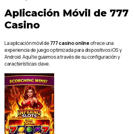
Aplicación Móvil de 777
Casino
La aplicación móvil de
777 casino online
ofrece una
experiencia de juego optimizada para dispositivos iOS y
Android. Aquí te guiamos a través de su configuración y
características clave.