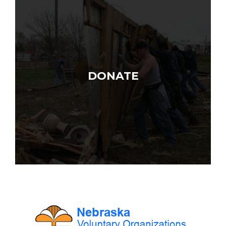
DONATE