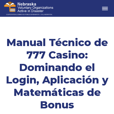
Me
Manual Técnico de
777 Casino:
Dominando el
Login, Aplicación y
Matemáticas de
Bonus