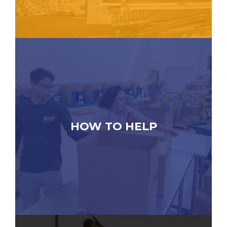
HOW TO HELP