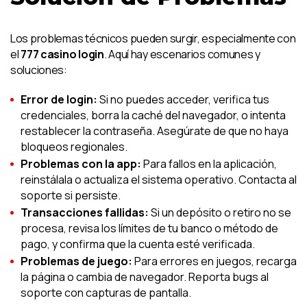
Los problemas técnicos pueden surgir, especialmente con
el
777 casino login
. Aquí hay escenarios comunes y
soluciones:
Error de login:
Si no puedes acceder, verifica tus
credenciales, borra la caché del navegador, o intenta
restablecer la contraseña. Asegúrate de que no haya
bloqueos regionales.
Problemas con la app:
Para fallos en la aplicación,
reinstálala o actualiza el sistema operativo. Contacta al
soporte si persiste.
Transacciones fallidas:
Si un depósito o retiro no se
procesa, revisa los límites de tu banco o método de
pago, y confirma que la cuenta esté verificada.
Problemas de juego:
Para errores en juegos, recarga
la página o cambia de navegador. Reporta bugs al
soporte con capturas de pantalla.