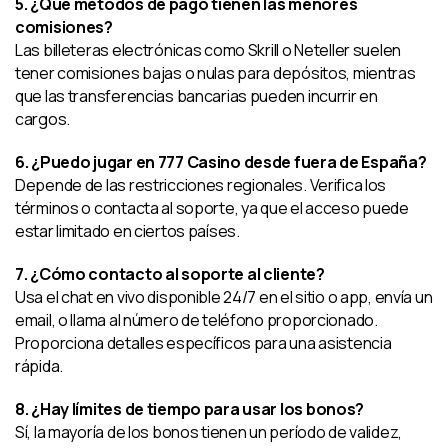
5. ¿Qué métodos de pago tienen las menores
comisiones?
Las billeteras electrónicas como Skrill o Neteller suelen
tener comisiones bajas o nulas para depósitos, mientras
que las transferencias bancarias pueden incurrir en
cargos.
6. ¿Puedo jugar en 777 Casino desde fuera de España?
Depende de las restricciones regionales. Verifica los
términos o contacta al soporte, ya que el acceso puede
estar limitado en ciertos países.
7. ¿Cómo contacto al soporte al cliente?
Usa el chat en vivo disponible 24/7 en el sitio o app, envía un
email, o llama al número de teléfono proporcionado.
Proporciona detalles específicos para una asistencia
rápida.
8. ¿Hay límites de tiempo para usar los bonos?
Sí, la mayoría de los bonos tienen un período de validez,