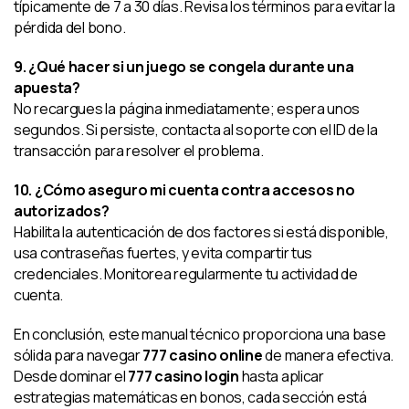
típicamente de 7 a 30 días. Revisa los términos para evitar la
pérdida del bono.
9. ¿Qué hacer si un juego se congela durante una
apuesta?
No recargues la página inmediatamente; espera unos
segundos. Si persiste, contacta al soporte con el ID de la
transacción para resolver el problema.
10. ¿Cómo aseguro mi cuenta contra accesos no
autorizados?
Habilita la autenticación de dos factores si está disponible,
usa contraseñas fuertes, y evita compartir tus
credenciales. Monitorea regularmente tu actividad de
cuenta.
En conclusión, este manual técnico proporciona una base
sólida para navegar
777 casino online
de manera efectiva.
Desde dominar el
777 casino login
hasta aplicar
estrategias matemáticas en bonos, cada sección está