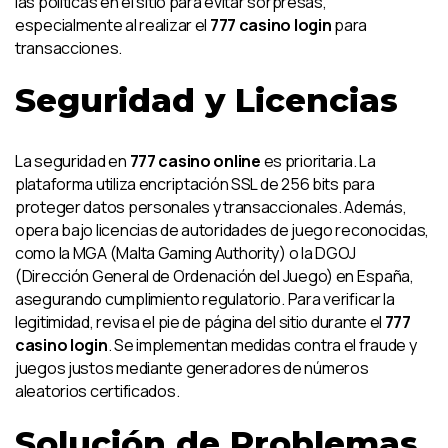
las políticas en el sitio para evitar sorpresas,
especialmente al realizar el
777 casino login
para
transacciones.
Seguridad y Licencias
La seguridad en
777 casino online
es prioritaria. La
plataforma utiliza encriptación SSL de 256 bits para
proteger datos personales y transaccionales. Además,
opera bajo licencias de autoridades de juego reconocidas,
como la MGA (Malta Gaming Authority) o la DGOJ
(Dirección General de Ordenación del Juego) en España,
asegurando cumplimiento regulatorio. Para verificar la
legitimidad, revisa el pie de página del sitio durante el
777
casino login
. Se implementan medidas contra el fraude y
juegos justos mediante generadores de números
aleatorios certificados.
Solución de Problemas