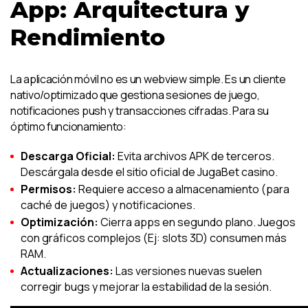
App: Arquitectura y
Rendimiento
La aplicación móvil no es un webview simple. Es un cliente
nativo/optimizado que gestiona sesiones de juego,
notificaciones push y transacciones cifradas. Para su
óptimo funcionamiento:
Descarga Oficial:
Evita archivos APK de terceros.
Descárgala desde el sitio oficial de JugaBet casino.
Permisos:
Requiere acceso a almacenamiento (para
caché de juegos) y notificaciones.
Optimización:
Cierra apps en segundo plano. Juegos
con gráficos complejos (Ej: slots 3D) consumen más
RAM.
Actualizaciones:
Las versiones nuevas suelen
corregir bugs y mejorar la estabilidad de la sesión.