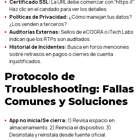
Certificado SSL:
La URL debe comenzar con “https://”.
Haz clic en el candado para ver los detalles.
Políticas de Privacidad:
¿Cómo manejan tus datos?
¿Los venden a terceros?
Auditorías Externas:
Sellos de eCOGRA o iTech Labs
indican que los RTPs son auditados.
Historial de Incidentes:
Busca en foros menciones
sobre retrasos en pagos o cierres de cuenta
injustificados.
Protocolo de
Troubleshooting: Fallas
Comunes y Soluciones
App no inicia/Se cierra:
1) Revisa espacio en
almacenamiento. 2) Reinicia el dispositivo. 3)
Desinstala y reinstala desde fuente oficial.