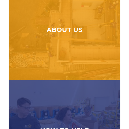
ABOUT US