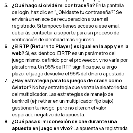
¿Qué hago si olvidé mi contraseña?
En la pantalla
de login, haz clic en “¿Olvidaste tu contraseña?”. Se
enviará un enlace de recuperación a tu email
registrado. Si tampoco tienes acceso a ese email,
deberás contactar a soporte para un proceso de
verificación de identidad más riguroso.
¿El RTP (Return to Player) es igual en la app y en la
web?
Sí, es idéntico. El RTP es un parámetro del
juego mismo, definido por el proveedor, y no varía por
plataforma. Un 96% de RTP significa que, a largo
plazo, el juego devuelve el 96% del dinero apostado.
¿Hay estrategia para los juegos de crash como
Aviator?
No hay estrategia que venza la aleatoriedad
del multiplicador. Las estrategias de manejo de
bankroll (ej: retirar en un multiplicador fijo bajo)
gestionan tu riesgo, pero no alteran el valor
esperado negativo de la apuesta.
¿Qué pasa si mi conexión se cae durante una
apuesta en juego en vivo?
La apuesta ya registrada