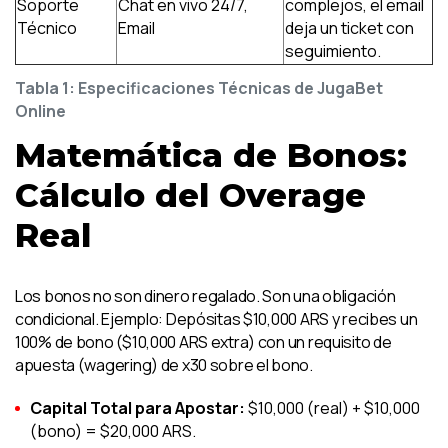
Soporte
Chat en vivo 24/7,
complejos, el email
Técnico
Email
deja un ticket con
seguimiento.
Tabla 1: Especificaciones Técnicas de JugaBet
Online
Matemática de Bonos:
Cálculo del Overage
Real
Los bonos no son dinero regalado. Son una obligación
condicional. Ejemplo: Depósitas $10,000 ARS y recibes un
100% de bono ($10,000 ARS extra) con un requisito de
apuesta (wagering) de x30 sobre el bono.
Capital Total para Apostar:
$10,000 (real) + $10,000
(bono) = $20,000 ARS.