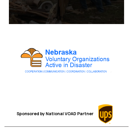
Sponsored by
National VOAD
Partner