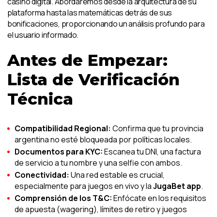
casino digital. Abordaremos desde la arquitectura de su
plataforma hasta las matemáticas detrás de sus
bonificaciones, proporcionando un análisis profundo para
el usuario informado.
Antes de Empezar:
Lista de Verificación
Técnica
Compatibilidad Regional:
Confirma que tu provincia
argentina no esté bloqueada por políticas locales.
Documentos para KYC:
Escanea tu DNI, una factura
de servicio a tu nombre y una selfie con ambos.
Conectividad:
Una red estable es crucial,
especialmente para juegos en vivo y la
JugaBet app
.
Comprensión de los T&C:
Enfócate en los requisitos
de apuesta (wagering), límites de retiro y juegos