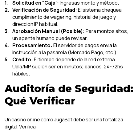
Solicitud en “Caja”:
Ingresas monto y método.
Verificación de Seguridad:
El sistema chequea
cumplimiento de wagering, historial de juego y
dirección IP habitual.
Aprobación Manual (Posible):
Para montos altos,
un agente humano puede revisar.
Procesamiento:
El servidor de pagos envía la
instrucción a la pasarela (Mercado Pago, etc.).
Credito:
El tiempo depende de la red externa.
Ualá/MP suelen ser en minutos; bancos, 24-72hs
hábiles.
Auditoría de Seguridad:
Qué Verificar
Un casino online como JugaBet debe ser una fortaleza
digital. Verifica: