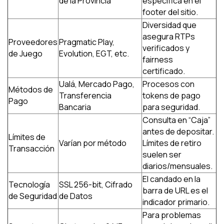
de la Provincia
específica en el
footer del sitio.
Diversidad que
asegura RTPs
Proveedores
Pragmatic Play,
verificados y
de Juego
Evolution, EGT, etc.
fairness
certificado.
Ualá, Mercado Pago,
Procesos con
Métodos de
Transferencia
tokens de pago
Pago
Bancaria
para seguridad.
Consulta en “Caja”
antes de depositar.
Límites de
Varían por método
Límites de retiro
Transacción
suelen ser
diarios/mensuales.
El candado en la
Tecnología
SSL 256-bit, Cifrado
barra de URL es el
de Seguridad
de Datos
indicador primario.
Para problemas