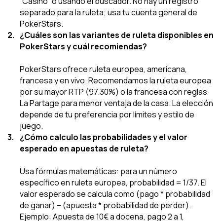
“Casino” o usando el buscador. No hay un registro
separado para la ruleta; usa tu cuenta general de
PokerStars.
¿Cuáles son las variantes de ruleta disponibles en
PokerStars y cuál recomiendas?
PokerStars ofrece ruleta europea, americana,
francesa y en vivo. Recomendamos la ruleta europea
por su mayor RTP (97.30%) o la francesa con reglas
La Partage para menor ventaja de la casa. La elección
depende de tu preferencia por límites y estilo de
juego.
¿Cómo calculo las probabilidades y el valor
esperado en apuestas de ruleta?
Usa fórmulas matemáticas: para un número
específico en ruleta europea, probabilidad = 1/37. El
valor esperado se calcula como (pago * probabilidad
de ganar) – (apuesta * probabilidad de perder).
Ejemplo: Apuesta de 10€ a docena, pago 2 a 1,