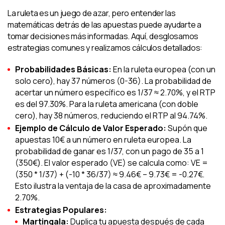
La ruleta es un juego de azar, pero entender las
matemáticas detrás de las apuestas puede ayudarte a
tomar decisiones más informadas. Aquí, desglosamos
estrategias comunes y realizamos cálculos detallados:
Probabilidades Básicas:
En la ruleta europea (con un
solo cero), hay 37 números (0-36). La probabilidad de
acertar un número específico es 1/37 ≈ 2.70%, y el RTP
es del 97.30%. Para la ruleta americana (con doble
cero), hay 38 números, reduciendo el RTP al 94.74%.
Ejemplo de Cálculo de Valor Esperado:
Supón que
apuestas 10€ a un número en ruleta europea. La
probabilidad de ganar es 1/37, con un pago de 35 a 1
(350€). El valor esperado (VE) se calcula como: VE =
(350 * 1/37) + (-10 * 36/37) ≈ 9.46€ – 9.73€ = -0.27€.
Esto ilustra la ventaja de la casa de aproximadamente
2.70%.
Estrategias Populares:
Martingala:
Duplica tu apuesta después de cada