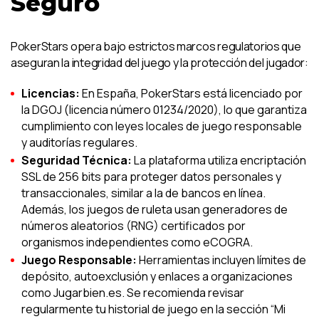
Seguro
PokerStars opera bajo estrictos marcos regulatorios que
aseguran la integridad del juego y la protección del jugador:
Licencias:
En España, PokerStars está licenciado por
la DGOJ (licencia número 01234/2020), lo que garantiza
cumplimiento con leyes locales de juego responsable
y auditorías regulares.
Seguridad Técnica:
La plataforma utiliza encriptación
SSL de 256 bits para proteger datos personales y
transaccionales, similar a la de bancos en línea.
Además, los juegos de ruleta usan generadores de
números aleatorios (RNG) certificados por
organismos independientes como eCOGRA.
Juego Responsable:
Herramientas incluyen límites de
depósito, autoexclusión y enlaces a organizaciones
como Jugarbien.es. Se recomienda revisar
regularmente tu historial de juego en la sección “Mi