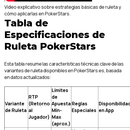
Video explicativo sobre estrategias básicas de ruleta y
cómo aplicarlas en PokerStars.
Tabla de
Especificaciones de
Ruleta PokerStars
Esta tabla resume las características técnicas clave de las
variantes de ruleta disponibles en PokerStars.es, basada
en datos actualizados:
Límites
RTP
de
Variante
(Retorno
Apuesta
Reglas
Disponibilida
de Ruleta
al
Mín-
Especiales
en App
Jugador)
Max
(aprox.)