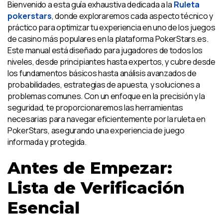
Bienvenido a esta guía exhaustiva dedicada a la
Ruleta
pokerstars
, donde exploraremos cada aspecto técnico y
práctico para optimizar tu experiencia en uno de los juegos
de casino más populares en la plataforma PokerStars.es.
Este manual está diseñado para jugadores de todos los
niveles, desde principiantes hasta expertos, y cubre desde
los fundamentos básicos hasta análisis avanzados de
probabilidades, estrategias de apuesta, y soluciones a
problemas comunes. Con un enfoque en la precisión y la
seguridad, te proporcionaremos las herramientas
necesarias para navegar eficientemente por la ruleta en
PokerStars, asegurando una experiencia de juego
informada y protegida.
Antes de Empezar:
Lista de Verificación
Esencial