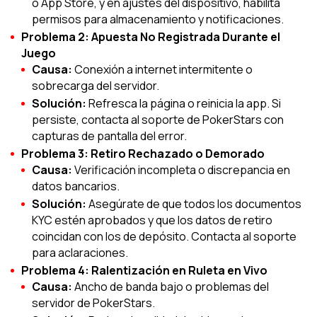
o App Store, y en ajustes del dispositivo, habilita
permisos para almacenamiento y notificaciones.
Problema 2: Apuesta No Registrada Durante el
Juego
Causa:
Conexión a internet intermitente o
sobrecarga del servidor.
Solución:
Refresca la página o reinicia la app. Si
persiste, contacta al soporte de PokerStars con
capturas de pantalla del error.
Problema 3: Retiro Rechazado o Demorado
Causa:
Verificación incompleta o discrepancia en
datos bancarios.
Solución:
Asegúrate de que todos los documentos
KYC estén aprobados y que los datos de retiro
coincidan con los de depósito. Contacta al soporte
para aclaraciones.
Problema 4: Ralentización en Ruleta en Vivo
Causa:
Ancho de banda bajo o problemas del
servidor de PokerStars.