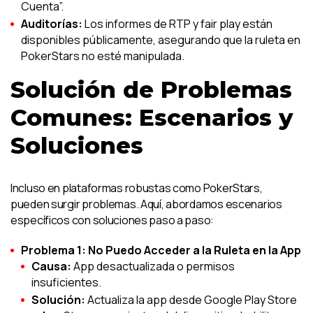
Cuenta”.
Auditorías:
Los informes de RTP y fair play están
disponibles públicamente, asegurando que la ruleta en
PokerStars no esté manipulada.
Solución de Problemas
Comunes: Escenarios y
Soluciones
Incluso en plataformas robustas como PokerStars,
pueden surgir problemas. Aquí, abordamos escenarios
específicos con soluciones paso a paso:
Problema 1: No Puedo Acceder a la Ruleta en la App
Causa:
App desactualizada o permisos
insuficientes.
Solución:
Actualiza la app desde Google Play Store