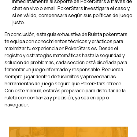
inmediatamente al soporte de PokerStars a través de
chat en vivo o email. PokerStars investigará el caso y,
si es válido, compensará según sus políticas de juego
justo.
En conclusión, esta guía exhaustiva de Ruleta pokerstars
te equipa con conocimientos técnicos y prácticos para
maximizar tu experiencia en PokerStars.es. Desde el
registro y estrategias matemáticas hasta la seguridad y
solución de problemas, cada sección está diseñada para
fomentar un juego informado y responsable. Recuerda
siempre jugar dentro de tus límites y aprovechar las
herramientas de juego seguro que PokerStars ofrece.
Con este manual, estarás preparado para disfrutar de la
ruleta con confianza y precisión, ya sea en app o
navegador.