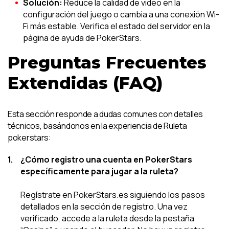
Solución:
Reduce la calidad de video en la
configuración del juego o cambia a una conexión Wi-
Fi más estable. Verifica el estado del servidor en la
página de ayuda de PokerStars.
Preguntas Frecuentes
Extendidas (FAQ)
Esta sección responde a dudas comunes con detalles
técnicos, basándonos en la experiencia de Ruleta
pokerstars:
¿Cómo registro una cuenta en PokerStars
específicamente para jugar a la ruleta?
Regístrate en PokerStars.es siguiendo los pasos
detallados en la sección de registro. Una vez
verificado, accede a la ruleta desde la pestaña