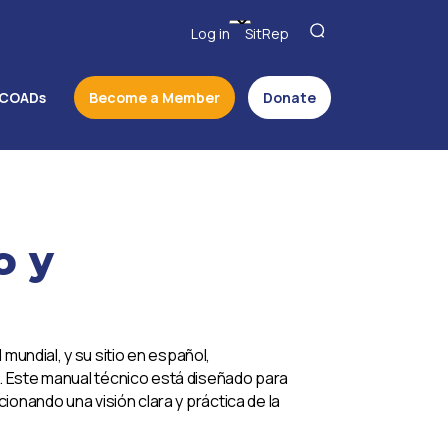
Log in
SitRep
COADs
Become a Member
Donate
o y
undial, y su sitio en español,
. Este manual técnico está diseñado para
cionando una visión clara y práctica de la