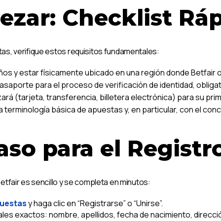
zar: Checklist Rá
as, verifique estos requisitos fundamentales:
os y estar físicamente ubicado en una región donde Betfair 
saporte para el proceso de verificación de identidad, obligat
ará (tarjeta, transferencia, billetera electrónica) para su pri
la terminología básica de apuestas y, en particular, con el c
aso para el Registr
etfair es sencillo y se completa en minutos:
puestas
y haga clic en “Registrarse” o “Unirse”.
es exactos: nombre, apellidos, fecha de nacimiento, direcció