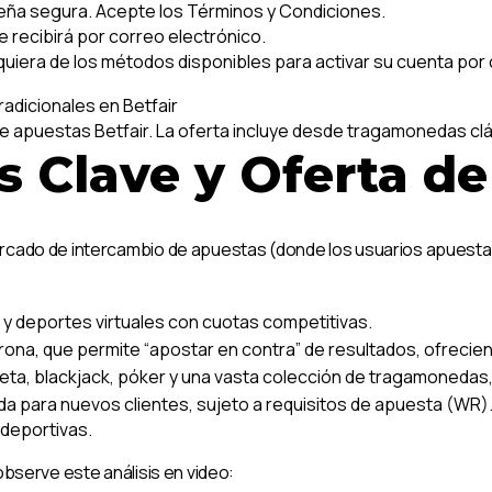
eña segura. Acepte los Términos y Condiciones.
e recibirá por correo electrónico.
lquiera de los métodos disponibles para activar su cuenta por
 de apuestas Betfair. La oferta incluye desde tragamonedas cl
as Clave y Oferta d
rcado de intercambio de apuestas (donde los usuarios apuestan 
a y deportes virtuales con cuotas competitivas.
orona, que permite “apostar en contra” de resultados, ofrecien
eta, blackjack, póker y una vasta colección de tragamonedas
 para nuevos clientes, sujeto a requisitos de apuesta (WR). Es
 deportivas.
observe este análisis en video: