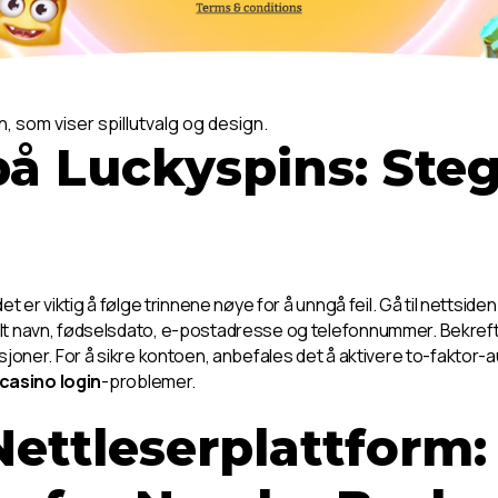
 som viser spillutvalg og design.
på Luckyspins: Steg
 er viktig å følge trinnene nøye for å unngå feil. Gå til nettsiden
lt navn, fødselsdato, e-postadresse og telefonnummer. Bekreft
joner. For å sikre kontoen, anbefales det å aktivere to-faktor-au
casino login
-problemer.
ettleserplattform: