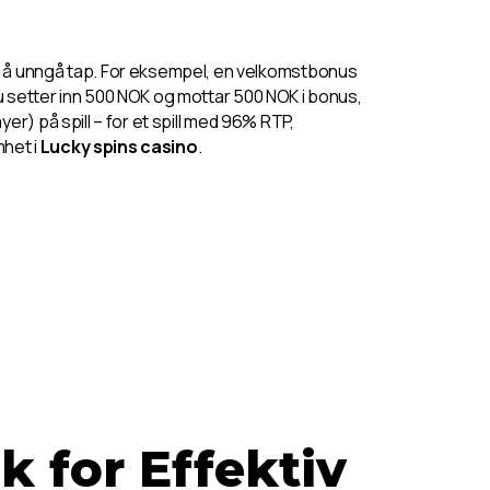
å unngå tap. For eksempel, en velkomstbonus
u setter inn 500 NOK og mottar 500 NOK i bonus,
r) på spill – for et spill med 96% RTP,
mhet i
Lucky spins casino
.
k for Effektiv