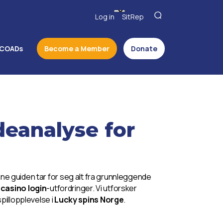
Log in
SitRep
COADs
Become a Member
Donate
deanalyse for
nne guiden tar for seg alt fra grunnleggende
 casino login
-utfordringer. Vi utforsker
pillopplevelse i
Lucky spins Norge
.