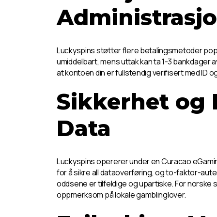
Administrasj
Luckyspins støtter flere betalingsmetoder pop
umiddelbart, mens uttak kan ta 1-3 bankdager a
at kontoen din er fullstendig verifisert med ID
Sikkerhet og 
Data
Luckyspins opererer under en Curacao eGaming-
for å sikre all dataoverføring, og to-faktor-aut
oddsene er tilfeldige og upartiske. For norske s
oppmerksom på lokale gamblinglover.