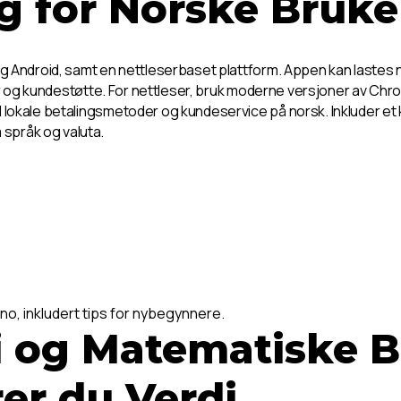
g for Norske Bruke
og Android, samt en nettleserbaset plattform. Appen kan lastes ne
user og kundestøtte. For nettleser, bruk moderne versjoner av Chro
d lokale betalingsmetoder og kundeservice på norsk. Inkluder e
 språk og valuta.
no, inkludert tips for nybegynnere.
i og Matematiske B
er du Verdi