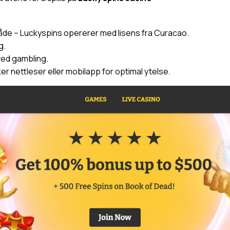
område – Luckyspins opererer med lisens fra Curacao.
g.
 ved gambling.
ker nettleser eller mobilapp for optimal ytelse.