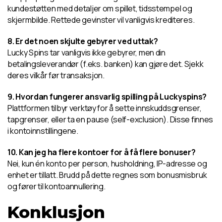
kundestøtten med detaljer om spillet, tidsstempel og
skjermbilde. Rettede gevinster vil vanligvis krediteres.
8. Er det noen skjulte gebyrer ved uttak?
Lucky Spins tar vanligvis ikke gebyrer, men din
betalingsleverandør (f.eks. banken) kan gjøre det. Sjekk
deres vilkår før transaksjon.
9. Hvordan fungerer ansvarlig spilling på Luckyspins?
Plattformen tilbyr verktøy for å sette innskuddsgrenser,
tapgrenser, eller ta en pause (self-exclusion). Disse finnes
i kontoinnstillingene.
10. Kan jeg ha flere kontoer for å få flere bonuser?
Nei, kun én konto per person, husholdning, IP-adresse og
enhet er tillatt. Brudd på dette regnes som bonusmisbruk
og fører til kontoannullering.
Konklusjon