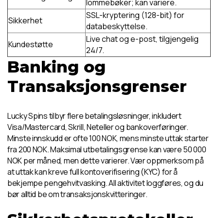
lommebøker; kan variere.
SSL-kryptering (128-bit) for
Sikkerhet
databeskyttelse.
Live chat og e-post, tilgjengelig
Kundestøtte
24/7.
Banking og
Transaksjonsgrenser
Lucky Spins tilbyr flere betalingsløsninger, inkludert
Visa/Mastercard, Skrill, Neteller og bankoverføringer.
Minste innskudd er ofte 100 NOK, mens minste uttak starter
fra 200 NOK. Maksimal utbetalingsgrense kan være 50 000
NOK per måned, men dette varierer. Vær oppmerksom på
at uttak kan kreve full kontoverifisering (KYC) for å
bekjempe pengehvitvasking. All aktivitet loggføres, og du
bør alltid be om transaksjonskvitteringer.