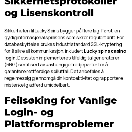
Sikkerhetsprotokoller
og Lisenskontroll
Sikkerheten til Lucky Spins bygger på flere lag: Først, en
gyldig internasjonal spilllisens som sikrer regulert drift. For
databeskyttelse brukes industristandard SSL-kryptering
for å sikre all kommunikasjon, inkludert
Lucky spins casino
login
. Dessuten implementeres tilfeldig tallgeneratorer
(RNG) sertifisert av uavhengige tredjeparter for å
garantere rettferdige spillutfall. Det anbefales å
regelmessig gjennomgå din kontoaktivitet og rapportere
mistenkelig adferd umiddelbart.
Feilsøking for Vanlige
Login- og
Plattformsproblemer