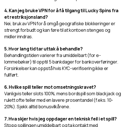
4. Kan jeg bruke VPN for å få tilgang til Lucky Spins fra
et restriksjonsland?
Nei, bruk av VPN for å omgå geografiske blokkeringer er
strengt forbudt og kan føre til at kontoen stenges og
midler inndras.
5. Hvor lang tid tar uttak å behandle?
Behandlingstiden varierer fra umiddelbart (for e-
lommebøker) til opptil 5 bankdager for bankoverføringer.
Forsinkelser kan oppstå hvis KYC-verifisering ikke er
fullført.
6. Hvilke spill teller mot omsetningskravet?
Vanligvis teller slots 100%, mens bordspill som blackjack og
rulett ofte teller med en lavere prosentandel (f.eks. 10-
20%). Sjekk alltid bonusvilkårene.
7. Hva skjer hvis jeg oppdager en teknisk feil i et spill?
Stopp spillingen umiddelbart og ta kontakt med