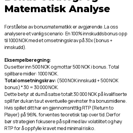
Matematisk Analyse
Forståelse av bonusmatematikk er avgjørende. La oss
analysere et vanlig scenario: En 100% innskuddsbonus opp
til 1000 NOK med et omsetningskrav på 30x (bonus +
innskudd).
Eksempelberegning:
Du setter inn 500 NOK og mottar 500 NOK i bonus. Total
spillbare midler: 1000 NOK.
Total omsetningskrav:
(500 NOK innskudd + 500 NOK
bonus) * 30 = 30 000 NOK.
Dette betyr at du må satse totalt 30 000 NOK på kvalifiserte
spill før du kan ta ut eventuelle gevinster fra bonusmidlene.
Hvis spillet ditt har en gjennomsnittlig RTP (Return to
Player) på 96%, forventes teoretisk tap over tid. Derfor
bør strategien fokusere på spill med lav volatilitet og høy
RTP for å oppfylle kravet med minimal risiko.