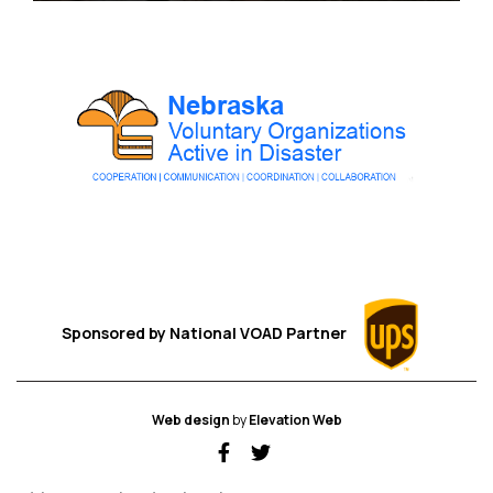
Sponsored by
National VOAD
Partner
Web design
by
Elevation Web
fab fa-facebook-f
fab fa-twitter