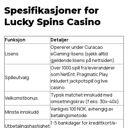
Spesifikasjoner for
Lucky Spins Casino
Funksjon
Detaljer
Opererer under Curacao
Lisens
eGaming-lisens (sjekk alltid
gjeldende lisens på nettsiden).
Over 1000 spill fra leverandører
som NetEnt, Pragmatic Play,
Spilleutvalg
inkludert jackpotspill og live
casino.
Typisk matchet innskudd med
Velkomstbonus
omsetningskrav (f.eks. 30x-40x).
Vanligvis 100 NOK, avhengig av
Minste innskudd
betalingsmetode.
1-5 bankdager for kredittkort/e-
Utbetalingshastighet