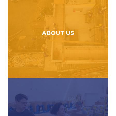
ABOUT US