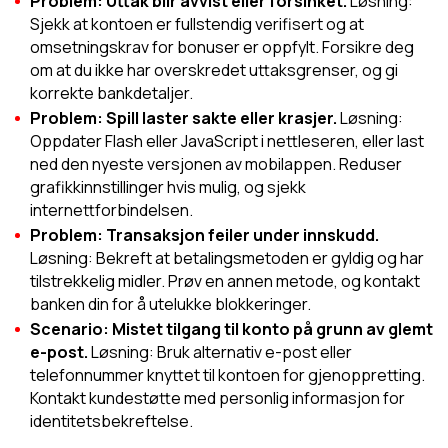
Problem: Uttak blir avvist eller forsinket.
Løsning:
Sjekk at kontoen er fullstendig verifisert og at
omsetningskrav for bonuser er oppfylt. Forsikre deg
om at du ikke har overskredet uttaksgrenser, og gi
korrekte bankdetaljer.
Problem: Spill laster sakte eller krasjer.
Løsning:
Oppdater Flash eller JavaScript i nettleseren, eller last
ned den nyeste versjonen av mobilappen. Reduser
grafikkinnstillinger hvis mulig, og sjekk
internettforbindelsen.
Problem: Transaksjon feiler under innskudd.
Løsning: Bekreft at betalingsmetoden er gyldig og har
tilstrekkelig midler. Prøv en annen metode, og kontakt
banken din for å utelukke blokkeringer.
Scenario: Mistet tilgang til konto på grunn av glemt
e-post.
Løsning: Bruk alternativ e-post eller
telefonnummer knyttet til kontoen for gjenoppretting.
Kontakt kundestøtte med personlig informasjon for
identitetsbekreftelse.