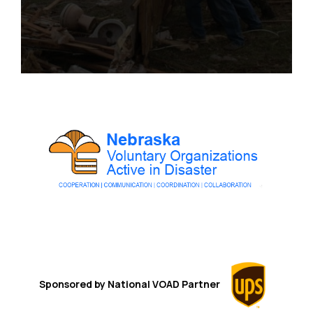
Sponsored by
National VOAD
Partner