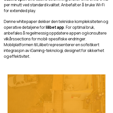
per minutt ved standard kvalitet. Anbefalt er å bruke Wi-Fi
for extended play.
Denne whitepaper dekker den tekniske kompleksiteten og
operative detaljene for
lilibet app
. For optimal bruk,
anbefales å regelmessig oppdatere appen og konsultere
vilkårssections for mobil-spesifiske endringer.
Mobilplatformen til Lilibet representerer en sofistikert
integrasjon av iGaming-teknologi, designet for sikkerhet
og effektivitet.