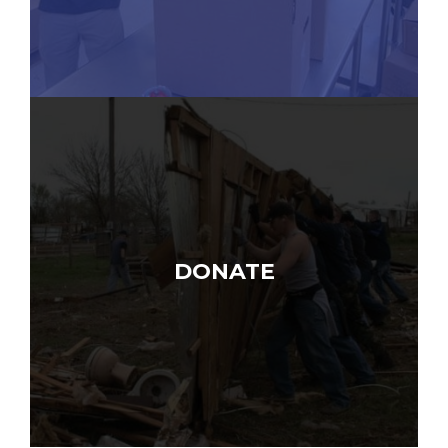
DONATE