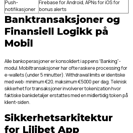
Push-
Firebase for Android, APNs for iOS for
notifikasjoner
bonus alerts
Banktransaksjoner og
Finansiell Logikk på
Mobil
Alle bankoperasjoner er konsolidert i appens “Banking”-
modul. Mobiltransaksjoner har ofte raskere processing for
e-wallets (under 5 minutter). Withdrawal limits er identiske
med web: minimum €20, maksimum €5000 per dag. Teknisk
sikkerhet for transaksjoner involverer tokenization hvor
faktiske bankdetaljer erstattes med en midlertidig token på
klient-siden.
Sikkerhetsarkitektur
for Lilibet App