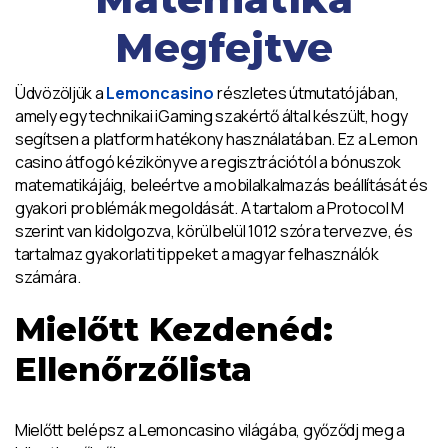
Megfejtve
Üdvözöljük a
Lemoncasino
részletes útmutatójában,
amely egy technikai iGaming szakértő által készült, hogy
segítsen a platform hatékony használatában. Ez a Lemon
casino átfogó kézikönyve a regisztrációtól a bónuszok
matematikájáig, beleértve a mobilalkalmazás beállítását és
gyakori problémák megoldását. A tartalom a Protocol M
szerint van kidolgozva, körülbelül 1012 szóra tervezve, és
tartalmaz gyakorlati tippeket a magyar felhasználók
számára.
Mielőtt Kezdenéd:
Ellenőrzőlista
Mielőtt belépsz a Lemoncasino világába, győződj meg a