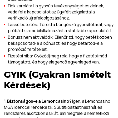
Fiók zárolás: Ha gyanús tevékenységet észlelnek,
vedd fel a kapcsolatot az ügyfélszolgálattal a
verifikáció újrafeldolgozásához.
Lassú betöltés: Töröld a böngésző gyorsítótárát, vagy
próbáld ki a mobilalkalmazást a stabilabb kapcsolatért.
Bónusz nem aktiválódik: Ellenőrizd, hogy betét közben
bekapcsoltad-e a bónuszt, és hogy betartod-e a
promóció feltételeit.
Fizetési hiba: Győződj meg róla, hogy a fizetési mód
támogatott, és hogy elegendő egyenleged van.
GYIK (Gyakran Ismételt
Kérdések)
1. Biztonságos-e a Lemoncasino?
Igen, a Lemoncasino
MGA licenccel rendelkezik, SSL titkosítást használ, és
rendszeres auditokon esik át, ami megfelel a nemzetközi