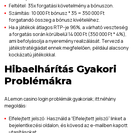
Feltétel: 35x forgatási követelmény a bónuszon.
Számítás: 10 000 Ft bónusz * 35 = 350 000 Ft
forgatandó összeg a bónusz kivételéhez.
Ha a játékok átlagos RTP-je 96%, a várható veszteség
a forgatás során körülbelül 14 000 Ft (350 000 Ft * 4%),
ami befolyásolja a nyeremény realizálását. Tervezd a
játékstratégiádat ennek megfelelően, például alacsony
kockázatú játékokkal.
Hibaelhárítás Gyakori
Problémákra
A Lemon casino login problémák gyakoriak; itt néhány
megoldás:
Elfelejtett jelszó: Használd a “Elfelejtett jelszó” linket a
bejelentkezési oldalon, és kövesd az e-mailben kapott
utasításokat.