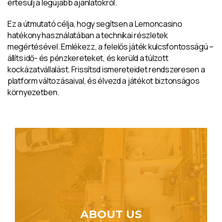
értesülj a legújabb ajánlatokról.
Ez a útmutató célja, hogy segítsen a Lemoncasino
hatékony használatában a technikai részletek
megértésével. Emlékezz, a felelős játék kulcsfontosságú –
állíts idő- és pénzkereteket, és kerüld a túlzott
kockázatvállalást. Frissítsd ismereteidet rendszeresen a
platform változásaival, és élvezd a játékot biztonságos
környezetben.
ABOUT US