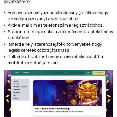
következőkről:
Érvényes személyazonosító okmány (pl. útlevél vagy
személyi igazolvány) a verifikációhoz.
Aktív e-mail cím és telefonszám a regisztrációhoz.
Stabil internetkapcsolat a zökkenőmentes játékélmény
érdekében.
Ismerd a helyi szerencsejáték-törvényeket, hogy
legális keretek között játszhass.
Töltsd le a hivatalos Lemon casino alkalmazást, ha
mobilról szeretnél játszani.