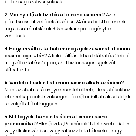
biztonsági szabványoknak.
2. Mennyi idő a kifizetés a Lemoncasinónál?
Az e-
pénztárcás kifizetések általában 24 órán belül történnek,
míg a banki átutalások 3-5 munkanapot is igénybe
vehetnek.
3. Hogyan változtathatom meg a jelszavamat a Lemon
casino login után?
A fiókbeállításokban található a “Jelszó
megváltoztatása” opció, ahol biztonságos új jelszót
állíthatsz be.
4. Van letöltési limit a Lemoncasino alkalmazásban?
Nem, az alkalmazás ingyenesen letölthető, de a játékokhoz
internetkapcsolat szükséges, és előfordulhatnak adatdíjak
a szolgáltatótól függően.
5. Mit tegyek, ha nem találom a Lemoncasino
promóciókat?
Ellenőrizd a „Promóciók” fület a weboldalon
vagy alkalmazásban, vagy iratkozz fel a hírlevélre, hogy