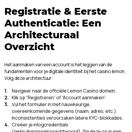
Registratie & Eerste
Authenticatie: Een
Architecturaal
Overzicht
Het aanmaken van een account is het leggen van de
fundamenten voor je digitale identiteit bij het casino lemon.
Volg deze architectuur:
Navigeer naar de officiële Lemon Casino domein.
Klik op “Registreren” of “Account aanmaken”.
Vul het formulier in met nauwkeurige,
overeenkomende gegevens (naam, adres, etc.).
Inconsistenties veroorzaken latere KYC-blokkades.
Creëer je inlogcredentials
(gebruikersnaam/wachtwoord). Sla deze op in een