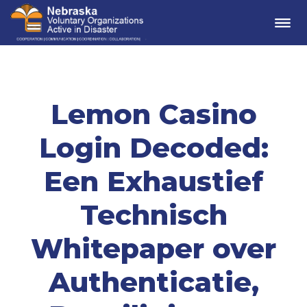
Me
Lemon Casino
Login Decoded:
Een Exhaustief
Technisch
Whitepaper over
Authenticatie,