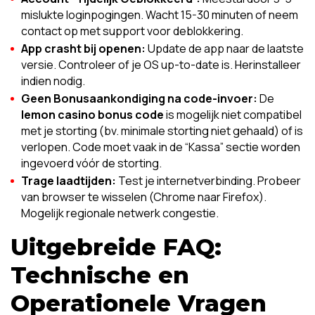
mislukte loginpogingen. Wacht 15-30 minuten of neem
contact op met support voor deblokkering.
App crasht bij openen:
Update de app naar de laatste
versie. Controleer of je OS up-to-date is. Herinstalleer
indien nodig.
Geen Bonusaankondiging na code-invoer:
De
lemon casino bonus code
is mogelijk niet compatibel
met je storting (bv. minimale storting niet gehaald) of is
verlopen. Code moet vaak in de “Kassa” sectie worden
ingevoerd vóór de storting.
Trage laadtijden:
Test je internetverbinding. Probeer
van browser te wisselen (Chrome naar Firefox).
Mogelijk regionale netwerk congestie.
Uitgebreide FAQ:
Technische en
Operationele Vragen