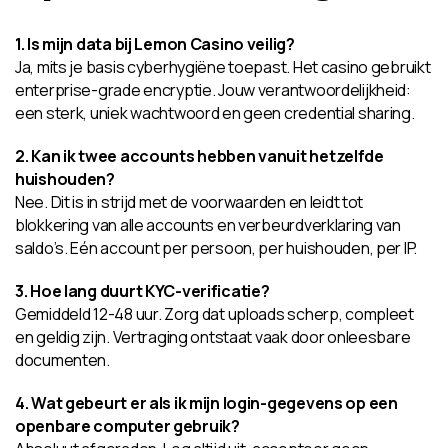
1. Is mijn data bij Lemon Casino veilig?
Ja, mits je basis cyberhygiëne toepast. Het casino gebruikt
enterprise-grade encryptie. Jouw verantwoordelijkheid:
een sterk, uniek wachtwoord en geen credential sharing.
2. Kan ik twee accounts hebben vanuit hetzelfde
huishouden?
Nee. Dit is in strijd met de voorwaarden en leidt tot
blokkering van alle accounts en verbeurdverklaring van
saldo’s. Eén account per persoon, per huishouden, per IP.
3. Hoe lang duurt KYC-verificatie?
Gemiddeld 12-48 uur. Zorg dat uploads scherp, compleet
en geldig zijn. Vertraging ontstaat vaak door onleesbare
documenten.
4. Wat gebeurt er als ik mijn login-gegevens op een
openbare computer gebruik?