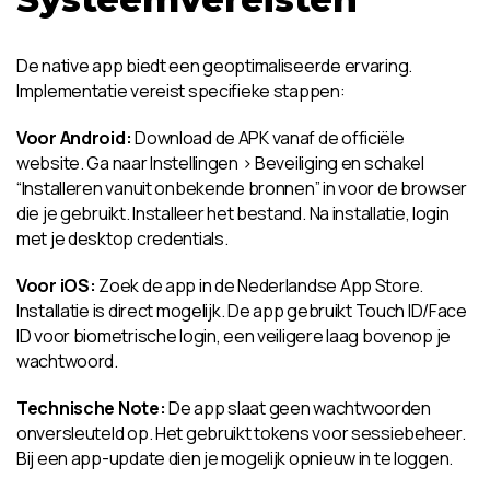
De native app biedt een geoptimaliseerde ervaring.
Implementatie vereist specifieke stappen:
Voor Android:
Download de APK vanaf de officiële
website. Ga naar Instellingen > Beveiliging en schakel
“Installeren vanuit onbekende bronnen” in voor de browser
die je gebruikt. Installeer het bestand. Na installatie, login
met je desktop credentials.
Voor iOS:
Zoek de app in de Nederlandse App Store.
Installatie is direct mogelijk. De app gebruikt Touch ID/Face
ID voor biometrische login, een veiligere laag bovenop je
wachtwoord.
Technische Note:
De app slaat geen wachtwoorden
onversleuteld op. Het gebruikt tokens voor sessiebeheer.
Bij een app-update dien je mogelijk opnieuw in te loggen.