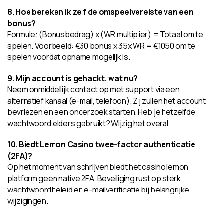
8. Hoe bereken ik zelf de omspeelvereiste van een
bonus?
Formule: (Bonusbedrag) x (WR multiplier) = Totaal om te
spelen. Voorbeeld: €30 bonus x 35x WR = €1050 om te
spelen voordat opname mogelijk is.
9. Mijn account is gehackt, wat nu?
Neem onmiddellijk contact op met support via een
alternatief kanaal (e-mail, telefoon). Zij zullen het account
bevriezen en een onderzoek starten. Heb je hetzelfde
wachtwoord elders gebruikt? Wijzig het overal.
10. Biedt Lemon Casino twee-factor authenticatie
(2FA)?
Op het moment van schrijven biedt het casino lemon
platform geen native 2FA. Beveiliging rust op sterk
wachtwoordbeleid en e-mailverificatie bij belangrijke
wijzigingen.