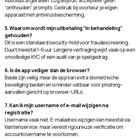
Absoluut afgeraden. Log altijd uit, accepteer geen
“onthouden” prompts. Gebruik bij voorkeur je eigen
apparaat met antivirusbescherming.
5. Waarom wordt mijn uitbetaling “in behandeling”
gehouden?
Dit is een standaard security-hold voor fraudescreening.
Duurt meestal 1-6 uur. Langere vertraging wijst vaak op een
onvolledige KYC of een audit van je spelgedrag.
6. Is de app veiliger dan de browser?
Beide zijn veilig, maar de app kan extra biometrische
beveiliging bieden en is minder vatbaar voor phishing-
aanvallen gericht op browser-URLs.
7. Kan ik mijn username of e-mail wijzigen na
registratie?
Username vaak niet. E-mailadres wijzigen kan meestal via
klantenservice, maar vereist rigoureuze verificatie om
accountovername te voorkomen.