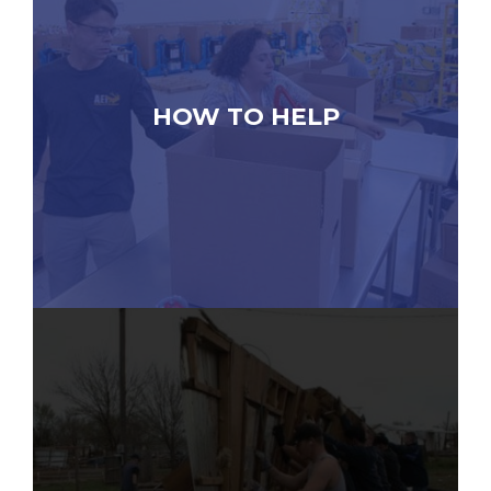
HOW TO HELP