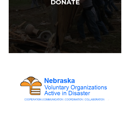
DONATE