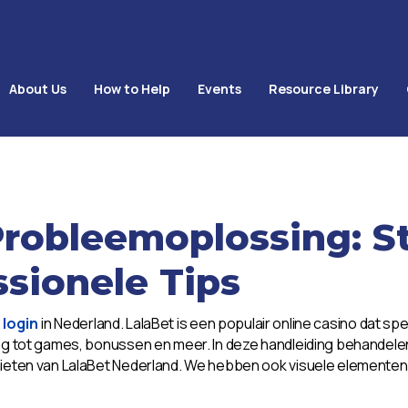
About Us
How to Help
Events
Resource Library
Probleemoplossing: S
sionele Tips
 login
in Nederland. LalaBet is een populair online casino dat s
ng tot games, bonussen en meer. In deze handleiding behandelen
nieten van LalaBet Nederland. We hebben ook visuele elemente