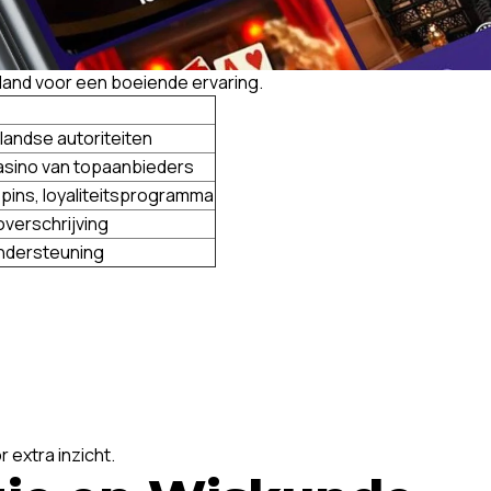
land voor een boeiende ervaring.
andse autoriteiten
 casino van topaanbieders
pins, loyaliteitsprogramma
overschrijving
ondersteuning
 extra inzicht.