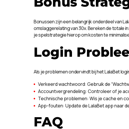
Bonus Strate
Bonussen zijn een belangrijk onderdeel van Lal
omslaggerelating van 30x. Bereken de totale in
je spelstrategie hierop om kosten te minimali
Login Proble
Als je problemen ondervindt bij het LalaBet logi
Verkeerd wachtwoord: Gebruik de “Wachtwo
Accountvergrendeling: Controleer of je ac
Technische problemen: Wis je cache en co
App-fouten: Update de LalaBet app naar de 
FAQ