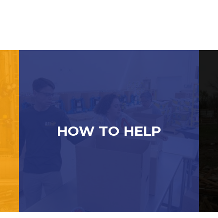
HOW TO HELP