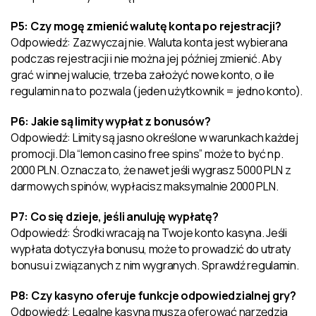
P5: Czy mogę zmienić walutę konta po rejestracji?
Odpowiedź: Zazwyczaj nie. Waluta konta jest wybierana
podczas rejestracji i nie można jej później zmienić. Aby
grać w innej walucie, trzeba założyć nowe konto, o ile
regulamin na to pozwala (jeden użytkownik = jedno konto).
P6: Jakie są limity wypłat z bonusów?
Odpowiedź: Limity są jasno określone w warunkach każdej
promocji. Dla “lemon casino free spins” może to być np.
2000 PLN. Oznacza to, że nawet jeśli wygrasz 5000 PLN z
darmowych spinów, wypłacisz maksymalnie 2000 PLN.
P7: Co się dzieje, jeśli anuluję wypłatę?
Odpowiedź: Środki wracają na Twoje konto kasyna. Jeśli
wypłata dotyczyła bonusu, może to prowadzić do utraty
bonusu i związanych z nim wygranych. Sprawdź regulamin.
P8: Czy kasyno oferuje funkcje odpowiedzialnej gry?
Odpowiedź: Legalne kasyna muszą oferować narzędzia