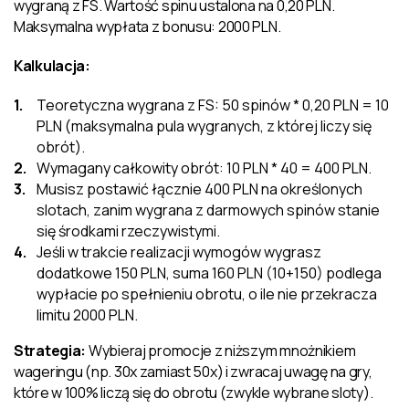
wygraną z FS. Wartość spinu ustalona na 0,20 PLN.
Maksymalna wypłata z bonusu: 2000 PLN.
Kalkulacja:
Teoretyczna wygrana z FS: 50 spinów * 0,20 PLN = 10
PLN (maksymalna pula wygranych, z której liczy się
obrót).
Wymagany całkowity obrót: 10 PLN * 40 = 400 PLN.
Musisz postawić łącznie 400 PLN na określonych
slotach, zanim wygrana z darmowych spinów stanie
się środkami rzeczywistymi.
Jeśli w trakcie realizacji wymogów wygrasz
dodatkowe 150 PLN, suma 160 PLN (10+150) podlega
wypłacie po spełnieniu obrotu, o ile nie przekracza
limitu 2000 PLN.
Strategia:
Wybieraj promocje z niższym mnożnikiem
wageringu (np. 30x zamiast 50x) i zwracaj uwagę na gry,
które w 100% liczą się do obrotu (zwykle wybrane sloty).