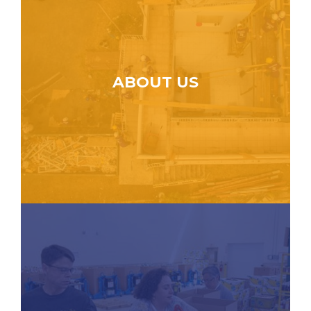
ABOUT US