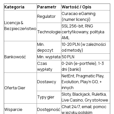
Kategoria
Parametr
Wartość / Opis
Curacao eGaming
Regulator
(numer licencji)
Licencja &
SSL 256-bit, RNG
Bezpieczeństwo
Technologie
certyfikowany, polityka
AML
Min.
10-20 PLN (w zależności
depozyt
od metody)
Bankowość
Min. wypłata
50 PLN
Czas
0-24h (e-portfele), 1-3
wypłaty
dni (banki)
NetEnt, Pragmatic Play,
Dostawcy
Evolution, Play’n GO, +
innych
Oferta Gier
Sloty, Blackjack, Ruletka,
Typy gier
Live Casino, Gry stołowe
Chat 24/7, email, pomoc
Wsparcie
Dostępność
w języku polskim