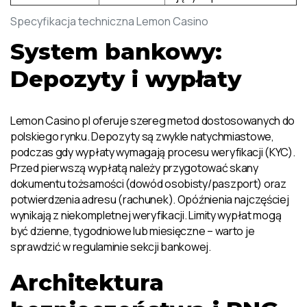
Specyfikacja techniczna Lemon Casino
System bankowy:
Depozyty i wypłaty
Lemon Casino pl oferuje szereg metod dostosowanych do
polskiego rynku. Depozyty są zwykle natychmiastowe,
podczas gdy wypłaty wymagają procesu weryfikacji (KYC).
Przed pierwszą wypłatą należy przygotować skany
dokumentu tożsamości (dowód osobisty/paszport) oraz
potwierdzenia adresu (rachunek). Opóźnienia najczęściej
wynikają z niekompletnej weryfikacji. Limity wypłat mogą
być dzienne, tygodniowe lub miesięczne – warto je
sprawdzić w regulaminie sekcji bankowej.
Architektura