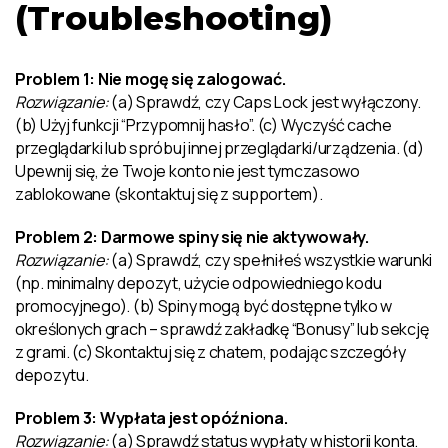
(Troubleshooting)
Problem 1: Nie mogę się zalogować.
Rozwiązanie:
(a) Sprawdź, czy Caps Lock jest wyłączony.
(b) Użyj funkcji “Przypomnij hasło”. (c) Wyczyść cache
przeglądarki lub spróbuj innej przeglądarki/urządzenia. (d)
Upewnij się, że Twoje konto nie jest tymczasowo
zablokowane (skontaktuj się z supportem).
Problem 2: Darmowe spiny się nie aktywowały.
Rozwiązanie:
(a) Sprawdź, czy spełniłeś wszystkie warunki
(np. minimalny depozyt, użycie odpowiedniego kodu
promocyjnego). (b) Spiny mogą być dostępne tylko w
określonych grach – sprawdź zakładkę “Bonusy” lub sekcję
z grami. (c) Skontaktuj się z chatem, podając szczegóły
depozytu.
Problem 3: Wypłata jest opóźniona.
Rozwiązanie:
(a) Sprawdź status wypłaty w historii konta.