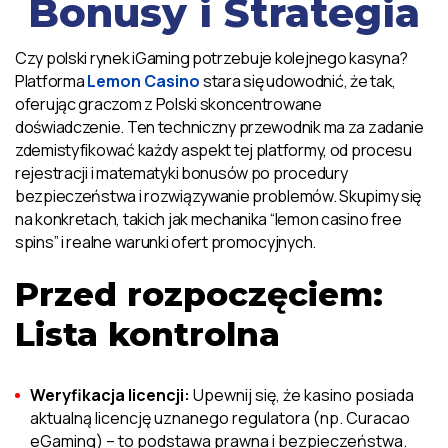
Bonusy i Strategia
Czy polski rynek iGaming potrzebuje kolejnego kasyna?
Platforma
Lemon Casino
stara się udowodnić, że tak,
oferując graczom z Polski skoncentrowane
doświadczenie. Ten techniczny przewodnik ma za zadanie
zdemistyfikować każdy aspekt tej platformy, od procesu
rejestracji i matematyki bonusów po procedury
bezpieczeństwa i rozwiązywanie problemów. Skupimy się
na konkretach, takich jak mechanika “lemon casino free
spins” i realne warunki ofert promocyjnych.
Przed rozpoczęciem:
Lista kontrolna
Weryfikacja licencji:
Upewnij się, że kasino posiada
aktualną licencję uznanego regulatora (np. Curacao
eGaming) – to podstawa prawna i bezpieczeństwa.