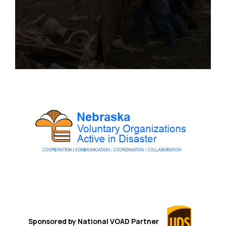
Sponsored by
National VOAD
Partner