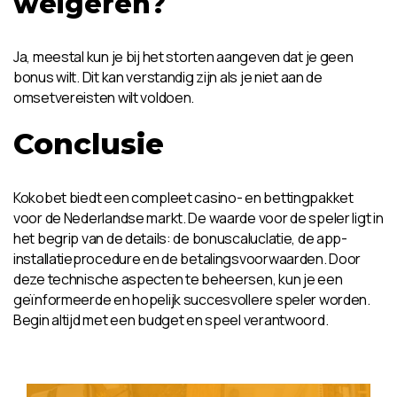
weigeren?
Ja, meestal kun je bij het storten aangeven dat je geen
bonus wilt. Dit kan verstandig zijn als je niet aan de
omsetvereisten wilt voldoen.
Conclusie
Kokobet biedt een compleet casino- en bettingpakket
voor de Nederlandse markt. De waarde voor de speler ligt in
het begrip van de details: de bonuscaluclatie, de app-
installatieprocedure en de betalingsvoorwaarden. Door
deze technische aspecten te beheersen, kun je een
geïnformeerde en hopelijk succesvollere speler worden.
Begin altijd met een budget en speel verantwoord.