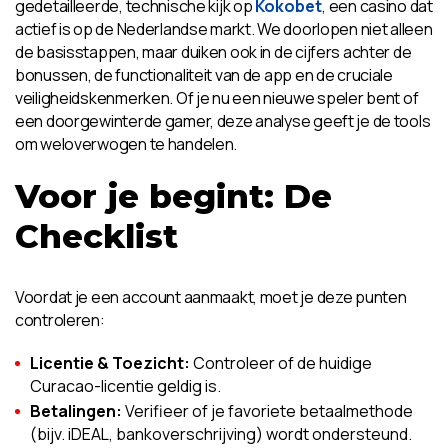
gedetailleerde, technische kijk op
Kokobet
, een casino dat
actief is op de Nederlandse markt. We doorlopen niet alleen
de basisstappen, maar duiken ook in de cijfers achter de
bonussen, de functionaliteit van de app en de cruciale
veiligheidskenmerken. Of je nu een nieuwe speler bent of
een doorgewinterde gamer, deze analyse geeft je de tools
om weloverwogen te handelen.
Voor je begint: De
Checklist
Voordat je een account aanmaakt, moet je deze punten
controleren:
Licentie & Toezicht:
Controleer of de huidige
Curacao-licentie geldig is.
Betalingen:
Verifieer of je favoriete betaalmethode
(bijv. iDEAL, bankoverschrijving) wordt ondersteund.