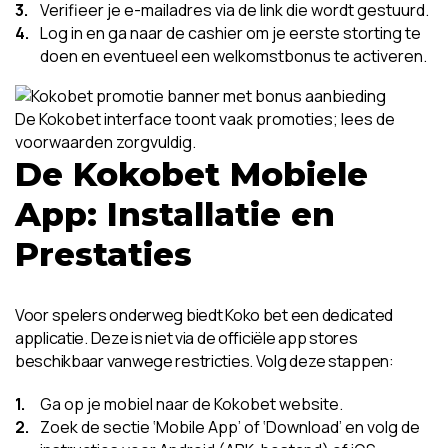
Verifieer je e-mailadres via de link die wordt gestuurd.
Log in en ga naar de cashier om je eerste storting te
doen en eventueel een welkomstbonus te activeren.
De Kokobet interface toont vaak promoties; lees de
voorwaarden zorgvuldig.
De Kokobet Mobiele
App: Installatie en
Prestaties
Voor spelers onderweg biedt Koko bet een dedicated
applicatie. Deze is niet via de officiële app stores
beschikbaar vanwege restricties. Volg deze stappen:
Ga op je mobiel naar de Kokobet website.
Zoek de sectie ‘Mobile App’ of ‘Download’ en volg de