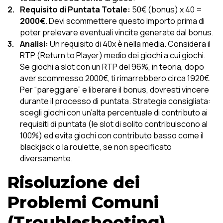
Requisito di Puntata Totale:
50€ (bonus) x 40 =
2000€
. Devi scommettere questo importo prima di
poter prelevare eventuali vincite generate dal bonus.
Analisi:
Un requisito di 40x è nella media. Considera il
RTP (Return to Player) medio dei giochi a cui giochi.
Se giochi a slot con un RTP del 96%, in teoria, dopo
aver scommesso 2000€, ti rimarrebbero circa 1920€.
Per “pareggiare” e liberare il bonus, dovresti vincere
durante il processo di puntata. Strategia consigliata:
scegli giochi con un’alta percentuale di contributo ai
requisiti di puntata (le slot di solito contribuiscono al
100%) ed evita giochi con contributo basso come il
blackjack o la roulette, se non specificato
diversamente.
Risoluzione dei
Problemi Comuni
(Troubleshooting)