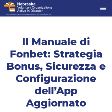
Me
Il Manuale di
Fonbet: Strategia
Bonus, Sicurezza e
Configurazione
dell’App
Aggiornato