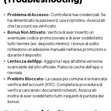
Problema di Accesso:
Controlla le tue credenziali. Se
hai dimenticato la password, usa il ripristino. Assicurati
che l’account sia verificato.
Bonus Non Attivato:
Verifica di aver inserito un
eventuale codice promozionale e di aver soddisfatto
tutti i termini (es. deposito minimo). I bonus di solito
richiedono un’adesione manuale nell’area promozioni o
durante il deposito.
Lentezza dell’App:
Aggiorna l’app all’ultima versione,
scaricabile dal sito ufficiale. Pulisci la cache dell’app o
riavviala.
Prelibito Bloccato:
La causa più comune è la mancata
verifica dell’account (KYC). Completa la procedura di
verifica caricando i documenti richiesti. Assicurati
inoltre di aver soddisfatto tutti i requisiti di puntata del
bonus.