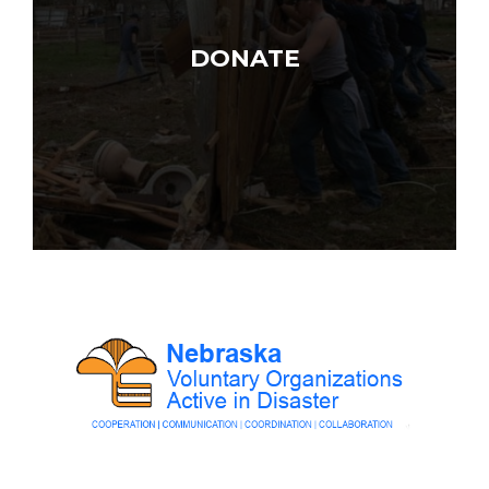
DONATE