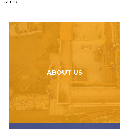
sicuro.
ABOUT US