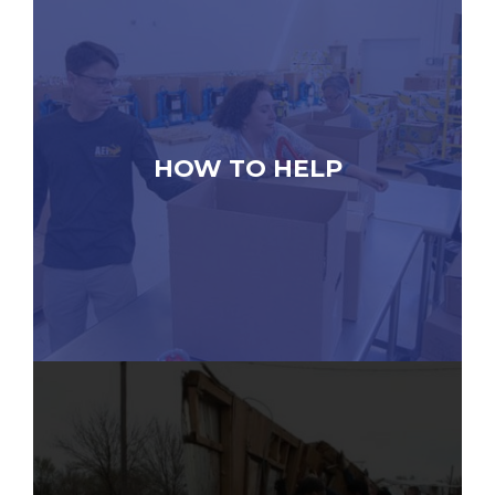
HOW TO HELP