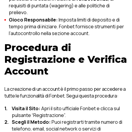
requisiti di puntata (wagering) e alle politiche di
prelievo.
Gioco Responsabile:
Imposta limiti di deposito e di
tempo prima di iniziare. Fonbet fornisce strumenti per
l’autocontrollo nella sezione account.
Procedura di
Registrazione e Verifica
Account
La creazione di un account è il primo passo per accedere a
tutte le funzionalità di Fonbet. Segui questa procedura:
Visita il Sito:
Apri il sito ufficiale Fonbet e clicca sul
pulsante “Registrazione”.
Scegli il Metodo:
Puoi registrarti tramite numero di
telefono, email, social network o servizi di