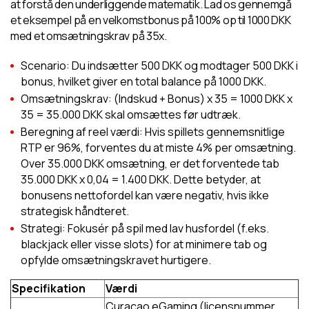
at forstå den underliggende matematik. Lad os gennemgå
et eksempel på en velkomstbonus på 100% op til 1000 DKK
med et omsætningskrav på 35x.
Scenario: Du indsætter 500 DKK og modtager 500 DKK i
bonus, hvilket giver en total balance på 1000 DKK.
Omsætningskrav: (Indskud + Bonus) x 35 = 1000 DKK x
35 = 35.000 DKK skal omsættes før udtræk.
Beregning af reel værdi: Hvis spillets gennemsnitlige
RTP er 96%, forventes du at miste 4% per omsætning.
Over 35.000 DKK omsætning, er det forventede tab
35.000 DKK x 0,04 = 1.400 DKK. Dette betyder, at
bonusens nettofordel kan være negativ, hvis ikke
strategisk håndteret.
Strategi: Fokusér på spil med lav husfordel (f.eks.
blackjack eller visse slots) for at minimere tab og
opfylde omsætningskravet hurtigere.
Specifikation
Værdi
Curacao eGaming (licensnummer