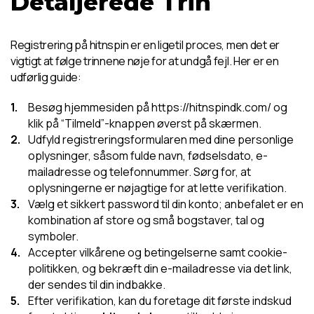
Detaljerede Trin
Registrering på hitnspin er en ligetil proces, men det er
vigtigt at følge trinnene nøje for at undgå fejl. Her er en
udførlig guide:
Besøg hjemmesiden på https://hitnspindk.com/ og
klik på “Tilmeld”-knappen øverst på skærmen.
Udfyld registreringsformularen med dine personlige
oplysninger, såsom fulde navn, fødselsdato, e-
mailadresse og telefonnummer. Sørg for, at
oplysningerne er nøjagtige for at lette verifikation.
Vælg et sikkert password til din konto; anbefalet er en
kombination af store og små bogstaver, tal og
symboler.
Accepter vilkårene og betingelserne samt cookie-
politikken, og bekræft din e-mailadresse via det link,
der sendes til din indbakke.
Efter verifikation, kan du foretage dit første indskud