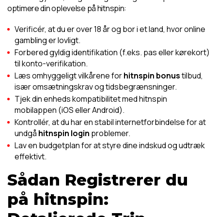
optimere din oplevelse på hitnspin:
Verificér, at du er over 18 år og bor i et land, hvor online
gambling er lovligt.
Forbered gyldig identifikation (f.eks. pas eller kørekort)
til konto-verifikation.
Læs omhyggeligt vilkårene for
hitnspin bonus
tilbud,
især omsætningskrav og tidsbegrænsninger.
Tjek din enheds kompatibilitet med hitnspin
mobilappen (iOS eller Android).
Kontrollér, at du har en stabil internetforbindelse for at
undgå
hitnspin login
problemer.
Lav en budgetplan for at styre dine indskud og udtræk
effektivt.
Sådan Registrerer du
på hitnspin: