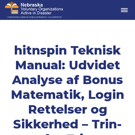
Me
hitnspin Teknisk
Manual: Udvidet
Analyse af Bonus
Matematik, Login
Rettelser og
Sikkerhed – Trin-