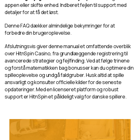
appen eller skifte enhed. Indberet fejlen til support med
detaljer for at få det løst.
Denne FAQ dækker almindelige bekymringer for at
forbedre din brugeroplevelse.
Afslutningsvis giver denne manual et omfattende overblik
over HitnSpin Casino, fra grundlæggende registrering til
avancerede strategier og fejlfinding. Ved at følge trinene
og forstå matematikken bag bonusser kan du optimere din
spilleoplevelse og undgå faldgruber. Husk altid at spille
ansvarligt og konsulter officielle kilder for de seneste
opdateringer. Med en licenseret platform og robust
support er HitnSpin et pålideligt valg for danske spillere.