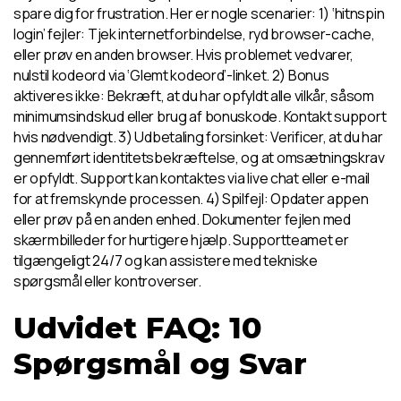
spare dig for frustration. Her er nogle scenarier: 1) ‘hitnspin
login’ fejler: Tjek internetforbindelse, ryd browser-cache,
eller prøv en anden browser. Hvis problemet vedvarer,
nulstil kodeord via ‘Glemt kodeord’-linket. 2) Bonus
aktiveres ikke: Bekræft, at du har opfyldt alle vilkår, såsom
minimumsindskud eller brug af bonuskode. Kontakt support
hvis nødvendigt. 3) Udbetaling forsinket: Verificer, at du har
gennemført identitetsbekræftelse, og at omsætningskrav
er opfyldt. Support kan kontaktes via live chat eller e-mail
for at fremskynde processen. 4) Spilfejl: Opdater appen
eller prøv på en anden enhed. Dokumenter fejlen med
skærmbilleder for hurtigere hjælp. Supportteamet er
tilgængeligt 24/7 og kan assistere med tekniske
spørgsmål eller kontroverser.
Udvidet FAQ: 10
Spørgsmål og Svar