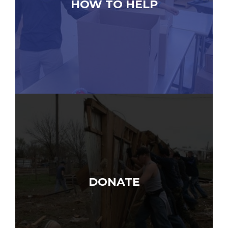
HOW TO HELP
DONATE