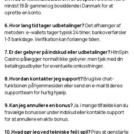
mindst 18 år gammel og bosiddende i Danmark for at
oprette en konto.
6. Hvor lang tid tager udbetalinger?
Det afhænger af
metoden: e-wallets tager typisk 24 timer, bankoverførsler
1-3 bankdage. Verifikation kan forlænge tiden.
7. Er der gebyrer på indskud eller udbetalinger?
HitnSpin
Casino pålægger normalt ikke gebyrer, men tjek med din
betalingsudbyder for eventuelle omkostninger.
8. Hvordan kontakter jeg support?
Brug live chat-
funktionen på hjemmesiden eller send en e-mail til deres
supportteam for hurtig hjælp.
9. Kan jeg annullere en bonus?
Ja, i mange tilfælde kan du
fravælge bonusser under indskud eller kontakte support
for at annullere en aktiv bonus.
10. Hvad gør jeg ved tekniske fejl i spil?
Prøv at genstarte