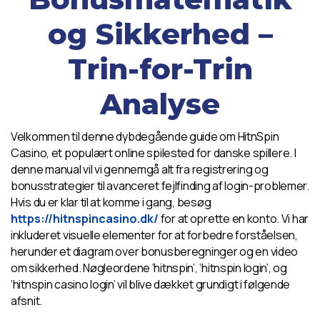
og Sikkerhed –
Trin-for-Trin
Analyse
Velkommen til denne dybdegående guide om HitnSpin
Casino, et populært online spilested for danske spillere. I
denne manual vil vi gennemgå alt fra registrering og
bonusstrategier til avanceret fejlfinding af login-problemer.
Hvis du er klar til at komme i gang, besøg
https://hitnspincasino.dk/
for at oprette en konto. Vi har
inkluderet visuelle elementer for at forbedre forståelsen,
herunder et diagram over bonusberegninger og en video
om sikkerhed. Nøgleordene ‘hitnspin’, ‘hitnspin login’, og
‘hitnspin casino login’ vil blive dækket grundigt i følgende
afsnit.