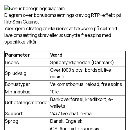
Diagram over bonusomsætningskrav og RTP-effekt på
HitnSpin Casino.
Yderligere strategier inkluderer at fokusere på spil med
lave omsætningskrav eller at udnytte freespins med
specifikke vilkår.
Parameter
Værdi
Licens
Spillemyndigheden (Danmark)
Over 1000 slots, bordspil, live
Spiludvalg
casino
Bonustyper
Velkomstbonus, reload, freespins
Min. indskud
10 kr.
Bankoverførsel, kreditkort, e-
Udbetalingsmetoder
wallets
Support
24/7 live chat, e-mail
Sprog
Dansk, Engelsk
iOS, Android, responsiv