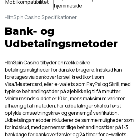
Mobilkompatibilitet
hjemmeside
HitnSpin Casino Specifikationer
Bank- og
Udbetalingsmetoder
HitnSpin Casino tilbyder en række sikre
betalingsmuligheder for danske brugere. Indskud kan
foretages via bankoverførsel, kreditkort som
Visa/Mastercard, eller e-wallets som PayPal og Skrill, med
typiske behandlingstider på øjeblikkelig til få minutter.
Minimumsindskuddet er 10 kr., mens maksimum varierer
afhængigt af metoden. For udbetalinger skal du først
opfylde omsætningskrav og gennemgå verifikation.
Udbetalingsmetoder inkluderer de samme muligheder som
for indskud, med gennemsnitlige behandlingstider på 1-3
bankdage for bankoverførsler og 24 timer for e-wallets.