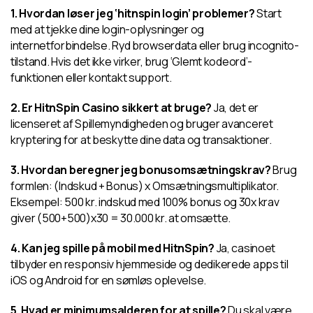
1. Hvordan løser jeg ‘hitnspin login’ problemer?
Start
med at tjekke dine login-oplysninger og
internetforbindelse. Ryd browserdata eller brug incognito-
tilstand. Hvis det ikke virker, brug ‘Glemt kodeord’-
funktionen eller kontakt support.
2. Er HitnSpin Casino sikkert at bruge?
Ja, det er
licenseret af Spillemyndigheden og bruger avanceret
kryptering for at beskytte dine data og transaktioner.
3. Hvordan beregner jeg bonusomsætningskrav?
Brug
formlen: (Indskud + Bonus) x Omsætningsmultiplikator.
Eksempel: 500 kr. indskud med 100% bonus og 30x krav
giver (500+500)x30 = 30.000 kr. at omsætte.
4. Kan jeg spille på mobil med HitnSpin?
Ja, casinoet
tilbyder en responsiv hjemmeside og dedikerede apps til
iOS og Android for en sømløs oplevelse.
5. Hvad er minimumsalderen for at spille?
Du skal være