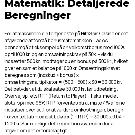
Matematik: Detaljerede
Beregninger
For at maksimere din fortjeneste på HitnSpin Casino er det
afgørende at forstå bonusmatematikken. Lad os
gennemgå et eksempel på en velkomstbonus med 100%
op til 1000 kr. og en omsætningskrav på 30x. Hvis du
indsætter 500 kr., modtager du en bonus på 500 kr., hvilket
giver en samlet balance på 1000 kr. Omsætningskravet
beregnes som (indskud + bonus) x
omsætningsmultiplikator = (500 + 500) x 30 = 30.000 kr.
Det betyder, at du skal satse 30.000 kr. før udbetaling.
Overvej spillets RTP (Return to Player) – f.eks. med et
slots-spil med 96% RTP, forventes du at miste 4% af dine
indsatser over tid. For at vurdere omkostningen, beregn:
Forventet tab = omsat beløb x (1 – RTP) = 30.000 x 0,04 =
1.200 kr. Sammenlign dette med bonusværdien for at
afgøre om det er fordelagtigt.