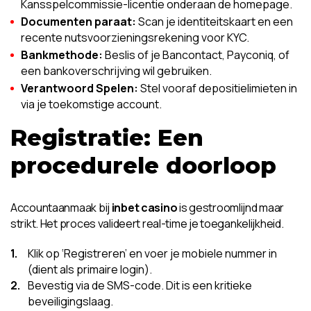
Kansspelcommissie-licentie onderaan de homepage.
Documenten paraat:
Scan je identiteitskaart en een
recente nutsvoorzieningsrekening voor KYC.
Bankmethode:
Beslis of je Bancontact, Payconiq, of
een bankoverschrijving wil gebruiken.
Verantwoord Spelen:
Stel vooraf depositielimieten in
via je toekomstige account.
Registratie: Een
procedurele doorloop
Accountaanmaak bij
inbet casino
is gestroomlijnd maar
strikt. Het proces valideert real-time je toegankelijkheid.
Klik op ‘Registreren’ en voer je mobiele nummer in
(dient als primaire login).
Bevestig via de SMS-code. Dit is een kritieke
beveiligingslaag.