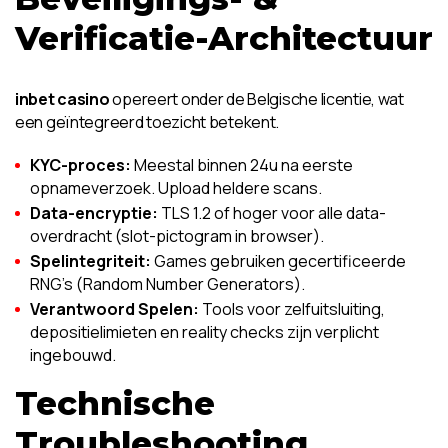
Verificatie-Architectuur
inbet casino
opereert onder de Belgische licentie, wat
een geïntegreerd toezicht betekent.
KYC-proces:
Meestal binnen 24u na eerste
opnameverzoek. Upload heldere scans.
Data-encryptie:
TLS 1.2 of hoger voor alle data-
overdracht (slot-pictogram in browser).
Spelintegriteit:
Games gebruiken gecertificeerde
RNG’s (Random Number Generators).
Verantwoord Spelen:
Tools voor zelfuitsluiting,
depositielimieten en reality checks zijn verplicht
ingebouwd.
Technische
Troubleshooting