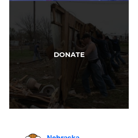
DONATE