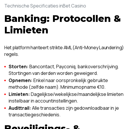
Technische Specificaties inBet Casino
Banking: Protocollen &
Limieten
Het platform hanteert strikte AML (Anti-Money Laundering)
regels.
Storten:
Bancontact, Payconiq, bankoverschrijving.
Stortingen van derden worden geweigerd.
Opnemen:
Enkel naar oorspronkelijk gebruikte
methode (zelfde naam). Minimumopname €10.
Limieten:
Dagelijkse/wekelijkse/maandelijkse limieten
instelbaar in accountinstellingen.
Audittrail:
Alle transacties zijn gedownloadbaar in je
transactiegeschiedenis.
Beveiligings- &