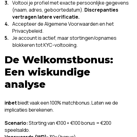
Voltooi je profiel met exacte persoonlijke gegevens
(naam, adres, geboortedatum).
Discrepanties
vertragen latere verificatie.
Accepteer de Algemene Voorwaarden en het
Privacybeleid.
Je account is actief, maar stortingen/opnames
blokkeren tot KYC-voltooiing.
De Welkomstbonus:
Een wiskundige
analyse
inbet
biedt vaak een 100% matchbonus. Laten we de
implicaties berekenen.
Scenario:
Storting van €100 + €100 bonus = €200
speelsaldo.