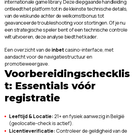
internationale game library. Deze diepgaande handleiding
ontleedt het platform tot in de kleinste technische details,
van de wiskunde achter de welkomstbonus tot
geavanceerde troubleshooting voor stortingen. Of je nu
een strategische speler bent of een technische controle
wilt uitvoeren, deze analyse biedt het kader.
Een overzicht van de
inbet
casino-interface, met
aandacht voor de navigatiestructuur en
promotieweergave.
Voorbereidingschecklis
t: Essentials vóór
registratie
Leeftijd & Locatie:
21+ en fysiek aanwezig in België
(geolocatie-check is actief).
Licentieverificatie:
Controleer de geldigheid van de