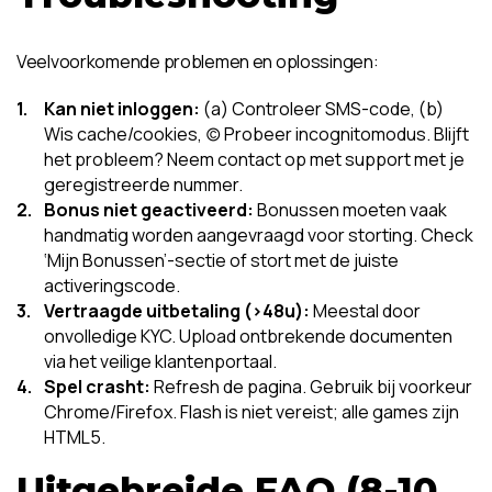
Veelvoorkomende problemen en oplossingen:
Kan niet inloggen:
(a) Controleer SMS-code, (b)
Wis cache/cookies, (c) Probeer incognitomodus. Blijft
het probleem? Neem contact op met support met je
geregistreerde nummer.
Bonus niet geactiveerd:
Bonussen moeten vaak
handmatig worden aangevraagd voor storting. Check
‘Mijn Bonussen’-sectie of stort met de juiste
activeringscode.
Vertraagde uitbetaling (>48u):
Meestal door
onvolledige KYC. Upload ontbrekende documenten
via het veilige klantenportaal.
Spel crasht:
Refresh de pagina. Gebruik bij voorkeur
Chrome/Firefox. Flash is niet vereist; alle games zijn
HTML5.
Uitgebreide FAQ (8-10