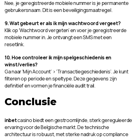
Nee, je geregistreerde mobiele nummer is je permanente
gebruikersnaam. Dit is een beveiligingsmaatregel.
9. Wat gebeurt er als ik mijn wachtwoord vergeet?
Klik op ‘Wachtwoord vergeten’ en voer je geregistreerde
mobiele nummer in. Je ontvangt een SMS met een
resetlink.
10. Hoe controleer ik mijn spelgeschiedenis en
winst/verlies?
Ga naar ‘Mijn Account’ > ‘Transactiegeschiedenis’. Je kunt
filteren op periode en speltype. Deze gegevens zijn
definitief en vormen je financiële audit trail.
Conclusie
inbet
casino biedt een gestroomlijnde, sterk gereguleerde
ervaring voor de Belgische markt. De technische
architectuur is robuust, met sterke nadruk op compliance