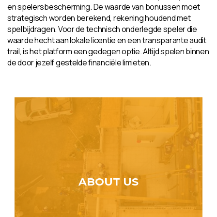
en spelersbescherming. De waarde van bonussen moet
strategisch worden berekend, rekening houdend met
spelbijdragen. Voor de technisch onderlegde speler die
waarde hecht aan lokale licentie en een transparante audit
trail, is het platform een gedegen optie. Altijd spelen binnen
de door jezelf gestelde financiële limieten.
ABOUT US