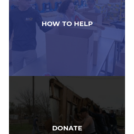
HOW TO HELP
DONATE