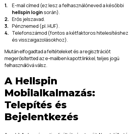
E-mail címed (ez lesz a felhasználóneved a későbbi
hellspin login
során).
Erős jelszavad.
Pénznemed (pl. HUF).
Telefonszámod (fontos a kétfaktoros hitelesítéshez
és visszaigazolásokhoz).
Miután elfogadtad a feltételeket és a regisztrációt
megerősítetted az e-mailben kapott linkkel, teljes jogú
felhasználóvá válsz.
A Hellspin
Mobilalkalmazás:
Telepítés és
Bejelentkezés