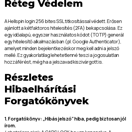
Réteg Védelem
A Hellspin login 256 bites SSL titkosítással védett. Erősen
ajánlott a kétfaktoros hitelesítés (2FA) bekapcsolása. Ez
egy időalapú, egyszer használatos kódot (TOTP) generál
egy hitelesítő alkalmazásban (pl. Google Authenticator),
amelyet minden bejelentkezéskor meg kell adni a jelszó
mellé. Ez gyakorlatilag lehetetlenné teszi a jogosulatlan
hozzáférést, még ha a jelszavad kiszivárgott is.
Részletes
Hibaelhárítási
Forgatókönyvek
1. Forgatókönyv: „Hibás jelszó” hiba, pedig biztosan jól
írom.