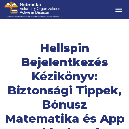
Me
Hellspin
Bejelentkezés
Kézikönyv:
Biztonsági Tippek,
Bónusz
Matematika és App