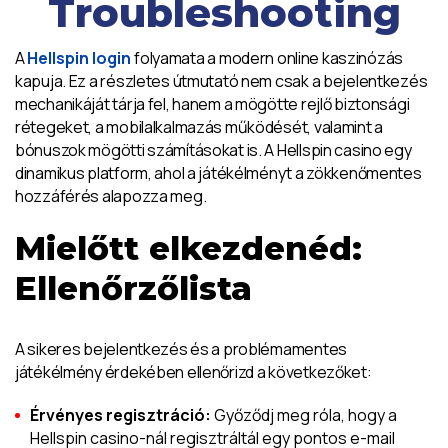
Troubleshooting
A
Hellspin login
folyamata a modern online kaszinózás
kapuja. Ez a részletes útmutató nem csak a bejelentkezés
mechanikáját tárja fel, hanem a mögötte rejlő biztonsági
rétegeket, a mobilalkalmazás működését, valamint a
bónuszok mögötti számításokat is. A Hellspin casino egy
dinamikus platform, ahol a játékélményt a zökkenőmentes
hozzáférés alapozza meg.
Mielőtt elkezdenéd:
Ellenőrzőlista
A sikeres bejelentkezés és a problémamentes
játékélmény érdekében ellenőrizd a következőket:
Érvényes regisztráció:
Győződj meg róla, hogy a
Hellspin casino-nál regisztráltál egy pontos e-mail