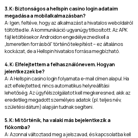
3. K: Biztonságos a
hellspin casino login
adataim
megadása a mobilalkalmazásban?
A: Igen, feltéve, hogy az alkalmazást a hivatalos weboldalról
töltötted le. A kommunikáció ugyanúgy titkosított. Az APK
fájl letöltésekor Androidon engedélyezned kell a
„Ismeretlen forrásból” történő telepítést – ez általános
kockázat, de a Hellspin hivatalos forrása megbízható.
4. K: Elfelejtettem a felhasználónevem. Hogyan
jelentkezzek be?
A: A Hellspin casino login folyamata e-mail címen alapul. Ha
azt elfelejtetted, nincs automatikus helyreállítási
lehetőség. Az ügyfélszolgálatot kell megkeresned, akik az
eredetileg megadott személyes adatok (pl. teljes név,
születési dátum) alapján tudnak segíteni.
5. K: Mi történik, ha valaki más bejelentkezik a
fiókomba?
A: Azonnal változtasd meg a jelszavad, és kapcsolatba kell