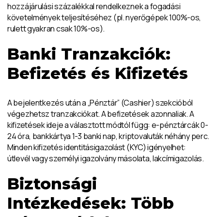
hozzájárulási százalékkal rendelkeznek a fogadási
követelmények teljesítéséhez (pl. nyerőgépek 100%-os,
rulett gyakran csak 10%-os).
Banki Tranzakciók:
Befizetés és Kifizetés
A bejelentkezés után a „Pénztár” (Cashier) szekcióból
végezhetsz tranzakciókat. A befizetések azonnaliak. A
kifizetések ideje a választott módtól függ: e-pénztárcák 0-
24 óra, bankkártya 1-3 banki nap, kriptovaluták néhány perc.
Minden kifizetés identitásigazolást (KYC) igényelhet:
útlevél vagy személyi igazolvány másolata, lakcímigazolás.
Biztonsági
Intézkedések: Több