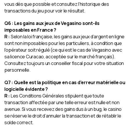
vous dès que possible et consultez l’historique des
transactions du jeu pour voir le résultat.
Q6 : Les gains aux jeux de Vegasino sont-ils
imposables en France ?
R :
Selon la loi française, les gains aux jeux d’argent en ligne
sont non imposables pour les particuliers, à condition que
l’opérateur soit régulé (ce qui est le cas de Vegasino avec
sa licence Curacao, acceptée sur le marché français).
Consultez toujours un conseiller fiscal pour votre situation
personnelle.
Q7 : Quelle est la politique en cas d’erreur matérielle ou
logicielle évidente ?
R :
Les Conditions Générales stipulent que toute
transaction affectée par une telle erreur est nulle et non
avenue. Si vous recevez des gains dus à un bug, le casino
se réserve le droit d’annuler la transaction et de rétablir le
solde correct.