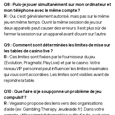
Q8 : Puis-je jouer simultanément sur mon ordinateur et
mon téléphone avec le même compte ?
R :
Oui, c’est généralement autorisé, mais pas sur le même
jeu en même temps. Ouvrir la même session de jeu sur
deux appareils peut causer des erreurs. Il est plus sûr de
fermer la session sur un appareil avant d’ouvrir sur l’autre.
Q9 : Comment sont déterminées les limites de mise sur
les tables de casino live ?
R :
Ces limites sont fixées par le fournisseur du jeu
(Evolution, Pragmatic Play Live) et par le casino. Votre
niveau VIP personnel peut influencer les limites maximales
qui vous sont accordées. Les limites sont visibles avant de
rejoindre la table.
Q10 : Que faire si je soupçonne un problème de jeu
compulsif ?
R :
Vegasino propose des liens vers des organisations
d’aide (ex: Gambling Therapy, Jeudeaide.fr). Dans votre