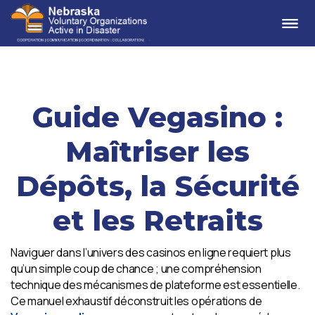
Me
Guide Vegasino :
Maîtriser les
Dépôts, la Sécurité
et les Retraits
Naviguer dans l’univers des casinos en ligne requiert plus
qu’un simple coup de chance ; une compréhension
technique des mécanismes de plateforme est essentielle.
Ce manuel exhaustif déconstruit les opérations de