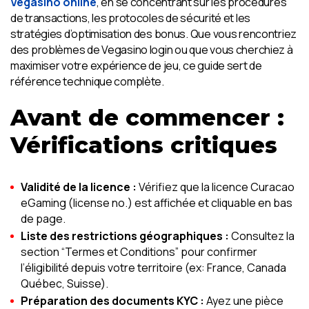
Vegasino online
, en se concentrant sur les procédures
de transactions, les protocoles de sécurité et les
stratégies d’optimisation des bonus. Que vous rencontriez
des problèmes de Vegasino login ou que vous cherchiez à
maximiser votre expérience de jeu, ce guide sert de
référence technique complète.
Avant de commencer :
Vérifications critiques
Validité de la licence :
Vérifiez que la licence Curacao
eGaming (license no.) est affichée et cliquable en bas
de page.
Liste des restrictions géographiques :
Consultez la
section “Termes et Conditions” pour confirmer
l’éligibilité depuis votre territoire (ex: France, Canada
Québec, Suisse).
Préparation des documents KYC :
Ayez une pièce