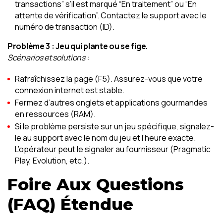
transactions” s’il est marqué “En traitement” ou “En
attente de vérification”. Contactez le support avec le
numéro de transaction (ID).
Problème 3 : Jeu qui plante ou se fige.
Scénarios et solutions :
Rafraîchissez la page (F5). Assurez-vous que votre
connexion internet est stable.
Fermez d’autres onglets et applications gourmandes
en ressources (RAM).
Si le problème persiste sur un jeu spécifique, signalez-
le au support avec le nom du jeu et l’heure exacte.
L’opérateur peut le signaler au fournisseur (Pragmatic
Play, Evolution, etc.).
Foire Aux Questions
(FAQ) Étendue