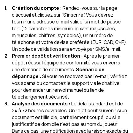
Création du compte :
Rendez-vous sur la page
d’accueil et cliquez sur “S’inscrire”. Vous devrez
fournir une adresse e-mail valide, un mot de passe
fort (12 caractères minimum, mixant majuscules,
minuscules, chiffres, symboles), un numéro de
téléphone et votre devise préférée (EUR, CAD, CHF).
Un code de validation sera envoyé par SMS/e-mail.
Premier dépôt et vérification :
Après le premier
dépôt réussi, l’équipe de conformité vous enverra
une demande de documents.
Scénario de
dépannage :
Si vous ne recevez pas l’e-mail, vérifiez
vos spams ou contactez le support via le chat live
pour demander un renvoi manuel du lien de
téléchargement sécurisé.
Analyse des documents :
Le délai standard est de
24 à 72 heures ouvrables. Un rejet peut survenir si un
document est illisible, partiellement coupé, ou si le
justificatif de domicile n’est pas au nom du joueur.
Dans ce cas, une notification avec la raison exacte du