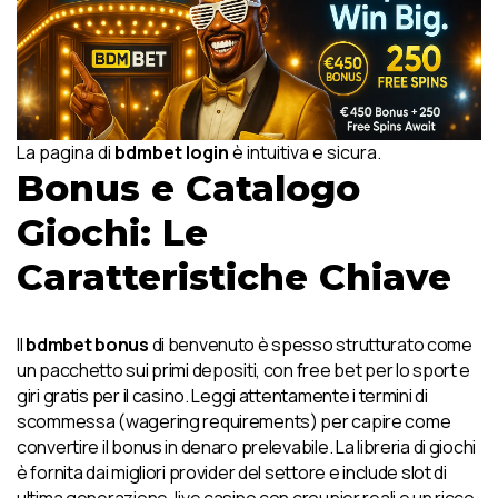
La pagina di
bdmbet login
è intuitiva e sicura.
Bonus e Catalogo
Giochi: Le
Caratteristiche Chiave
Il
bdmbet bonus
di benvenuto è spesso strutturato come
un pacchetto sui primi depositi, con free bet per lo sport e
giri gratis per il casino. Leggi attentamente i termini di
scommessa (wagering requirements) per capire come
convertire il bonus in denaro prelevabile. La libreria di giochi
è fornita dai migliori provider del settore e include slot di
ultima generazione, live casino con croupier reali e un ricco