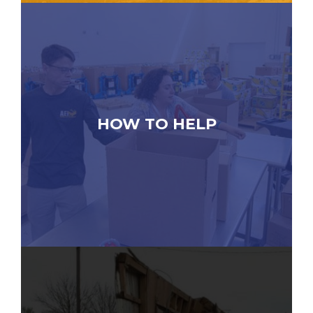
HOW TO HELP