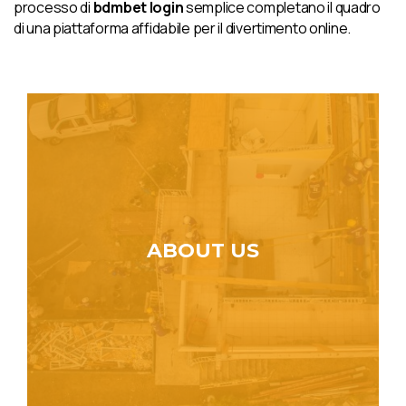
processo di
bdmbet login
semplice completano il quadro
di una piattaforma affidabile per il divertimento online.
ABOUT US