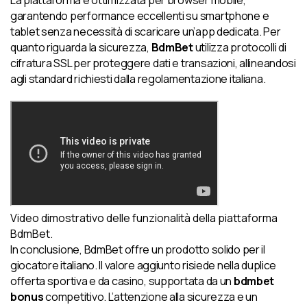
garantendo performance eccellenti su smartphone e
tablet senza necessità di scaricare un’app dedicata. Per
quanto riguarda la sicurezza,
BdmBet
utilizza protocolli di
cifratura SSL per proteggere dati e transazioni, allineandosi
agli standard richiesti dalla regolamentazione italiana.
Video dimostrativo delle funzionalità della piattaforma
BdmBet.
In conclusione, BdmBet offre un prodotto solido per il
giocatore italiano. Il valore aggiunto risiede nella duplice
offerta sportiva e da casino, supportata da un
bdmbet
bonus
competitivo. L’attenzione alla sicurezza e un