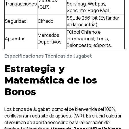
Métodos
Transacciones
Servipag, Webpay,
(CLP)
Sencillito, Pago Fácil.
SSL de 256-bit (Estándar
Seguridad
Cifrado
de la industria).
Fútbol Chileno e
Mercados
Apuestas
Internacional, Tenis,
Deportivos
Baloncesto, eSports.
Especificaciones Técnicas de Jugabet
Estrategia y
Matemática de los
Bonos
Los bonos de Jugabet, como el de bienvenida del 100%,
conllevan un requisito de apuesta (WR). Es crucial calcular
el volumen de aperta necesario para la liberación de