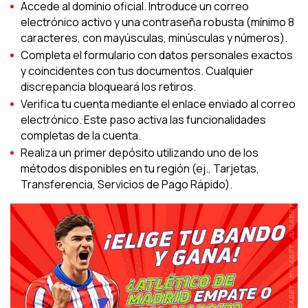
Accede al dominio oficial. Introduce un correo
electrónico activo y una contraseña robusta (mínimo 8
caracteres, con mayúsculas, minúsculas y números).
Completa el formulario con datos personales exactos
y coincidentes con tus documentos. Cualquier
discrepancia bloqueará los retiros.
Verifica tu cuenta mediante el enlace enviado al correo
electrónico. Este paso activa las funcionalidades
completas de la cuenta.
Realiza un primer depósito utilizando uno de los
métodos disponibles en tu región (ej., Tarjetas,
Transferencia, Servicios de Pago Rápido).