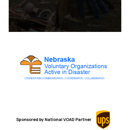
Sponsored by
National VOAD
Partner