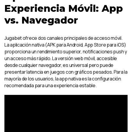
Experiencia Móvil: App
vs. Navegador
Jugabet ofrece dos canales principales de acceso móvil.
La aplicación nativa (APK para Android, App Store para iOS)
proporciona un rendimiento superior, notificaciones push y
un acceso más rápido. La versión web móvil, accesible
desde cualquier navegador, es universal pero puede
presentar latencia en juegos con gráficos pesados. Para la
mayoría de los usuarios, la app nativa es la configuración
recomendada para una experiencia estable.