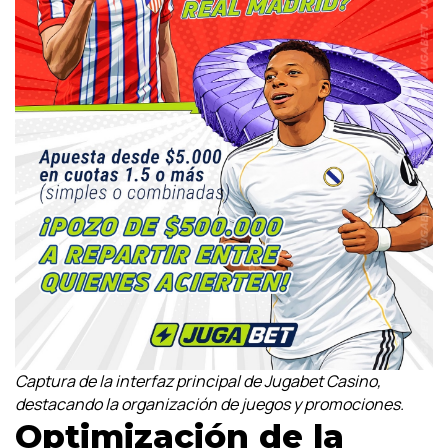
Captura de la interfaz principal de Jugabet Casino,
destacando la organización de juegos y promociones.
Optimización de la