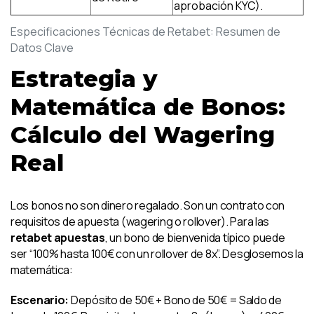
aprobación KYC).
Especificaciones Técnicas de Retabet: Resumen de
Datos Clave
Estrategia y
Matemática de Bonos:
Cálculo del Wagering
Real
Los bonos no son dinero regalado. Son un contrato con
requisitos de apuesta (wagering o rollover). Para las
retabet apuestas
, un bono de bienvenida típico puede
ser “100% hasta 100€ con un rollover de 8x”. Desglosemos la
matemática:
Escenario:
Depósito de 50€ + Bono de 50€ = Saldo de