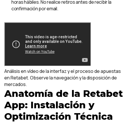
horas hábiles. No realice retiros antes de recibir la
confirmación por email.
Análisis en vídeo de la interfaz y el proceso de apuestas
en Retabet. Observe la navegación y la disposición de
mercados.
Anatomía de la Retabet
App: Instalación y
Optimización Técnica