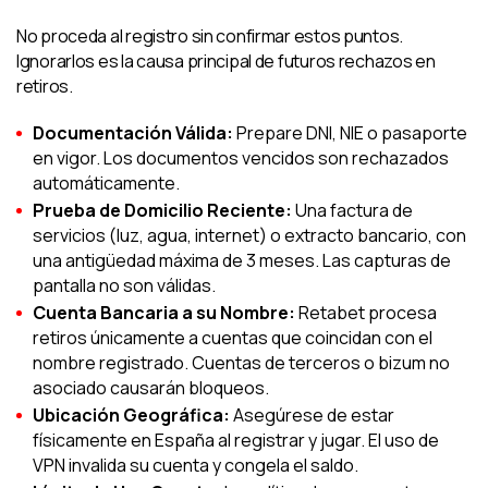
No proceda al registro sin confirmar estos puntos.
Ignorarlos es la causa principal de futuros rechazos en
retiros.
Documentación Válida:
Prepare DNI, NIE o pasaporte
en vigor. Los documentos vencidos son rechazados
automáticamente.
Prueba de Domicilio Reciente:
Una factura de
servicios (luz, agua, internet) o extracto bancario, con
una antigüedad máxima de 3 meses. Las capturas de
pantalla no son válidas.
Cuenta Bancaria a su Nombre:
Retabet procesa
retiros únicamente a cuentas que coincidan con el
nombre registrado. Cuentas de terceros o bizum no
asociado causarán bloqueos.
Ubicación Geográfica:
Asegúrese de estar
físicamente en España al registrar y jugar. El uso de
VPN invalida su cuenta y congela el saldo.