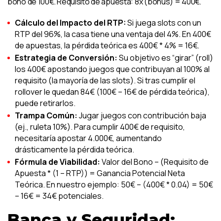
bono de 100€. Requisito de apuesta: 8x (bonus) = 400€.
Cálculo del Impacto del RTP:
Si juega slots con un
RTP del 96%, la casa tiene una ventaja del 4%. En 400€
de apuestas, la pérdida teórica es 400€ * 4% = 16€.
Estrategia de Conversión:
Su objetivo es “girar” (roll)
los 400€ apostando juegos que contribuyan al 100% al
requisito (la mayoría de las slots). Si tras cumplir el
rollover le quedan 84€ (100€ – 16€ de pérdida teórica),
puede retirarlos.
Trampa Común:
Jugar juegos con contribución baja
(ej., ruleta 10%). Para cumplir 400€ de requisito,
necesitaría apostar 4.000€, aumentando
drásticamente la pérdida teórica.
Fórmula de Viabilidad:
Valor del Bono – (Requisito de
Apuesta * (1 – RTP)) = Ganancia Potencial Neta
Teórica. En nuestro ejemplo: 50€ – (400€ * 0.04) = 50€
– 16€ = 34€ potenciales.
Banca y Seguridad: