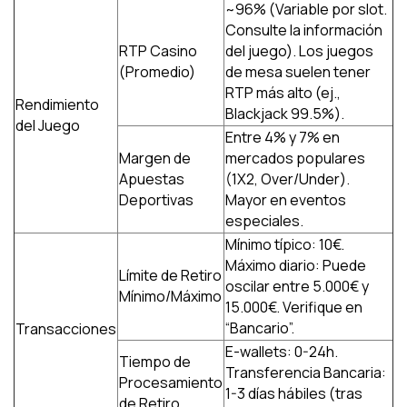
~96% (Variable por slot.
Consulte la información
RTP Casino
del juego). Los juegos
(Promedio)
de mesa suelen tener
RTP más alto (ej.,
Rendimiento
Blackjack 99.5%).
del Juego
Entre 4% y 7% en
Margen de
mercados populares
Apuestas
(1X2, Over/Under).
Deportivas
Mayor en eventos
especiales.
Mínimo típico: 10€.
Máximo diario: Puede
Límite de Retiro
oscilar entre 5.000€ y
Mínimo/Máximo
15.000€. Verifique en
“Bancario”.
Transacciones
E-wallets: 0-24h.
Tiempo de
Transferencia Bancaria:
Procesamiento
1-3 días hábiles (tras
de Retiro