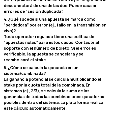
desconectará de una de las dos. Puede causar
errores de “sesión duplicada”.
4. ¿Qué sucede si una apuesta se marca como
“perdedora” por error (ej., fallo en la transmisión en
vivo)?
Todo operador regulado tiene una política de
“apuestas nulas” para estos casos. Contacte al
soporte con el número de boleto. Si el error es
verificable, la apuesta se cancelará y se
reembolsará el stake.
5. ¿Cómo se calcula la ganancia en un
sistema/combinada?
La ganancia potencial se calcula multiplicando el
stake por la cuota total de la combinada. En
sistemas (ej., 2/3), se calcula la suma de las
ganancias de todas las combinaciones ganadoras
posibles dentro del sistema. La plataforma realiza
este cálculo automáticamente.