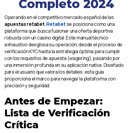
Completo 2024
Operando en el competitivo mercado español de las
apuestas retabet
,
Retabet
se posiciona como una
plataforma que busca fusionar una oferta deportiva
robusta con un casino digital. Este manual técnico
exhaustivo desglosa su operación, desde el proceso de
verificación KYC hasta la estrategia óptima para cumplir
con los requisitos de apuesta (wagering), pasando por
una inmersión profunda en su aplicación nativa. Diseñado
para el usuario que valora los detalles, esta guía
proporciona el marco para navegar la plataforma con
precisión y seguridad.
Antes de Empezar:
Lista de Verificación
Crítica