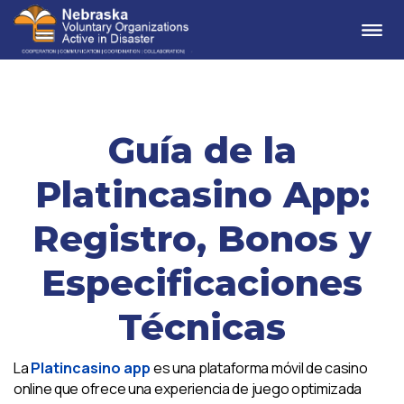
Me
Guía de la
Platincasino App:
Registro, Bonos y
Especificaciones
Técnicas
La
Platincasino app
es una plataforma móvil de casino
online que ofrece una experiencia de juego optimizada