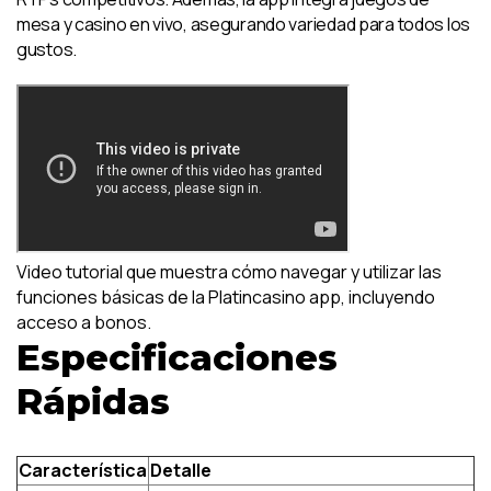
mesa y casino en vivo, asegurando variedad para todos los
gustos.
Video tutorial que muestra cómo navegar y utilizar las
funciones básicas de la Platincasino app, incluyendo
acceso a bonos.
Especificaciones
Rápidas
Característica
Detalle