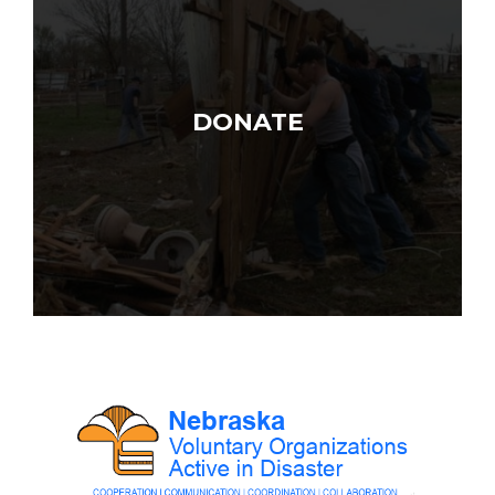
DONATE