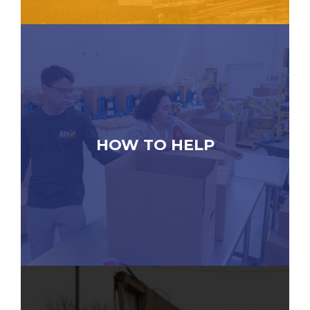
HOW TO HELP