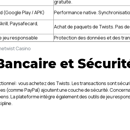
gratuite.
d (Google Play / APK)
Performance native. Synchronisatio
krill, Paysafecard,
Achat de paquets de Twists. Pas de 
de jeu responsable
Protection des données et des tran
metwist Casino
Bancaire et Sécurit
tionnel : vous achetez des Twists. Les transactions sont sécur
es (comme PayPal) ajoutent une couche de sécurité. Concerna
ns. La plateforme intègre également des outils de jeu responsa
ipline.