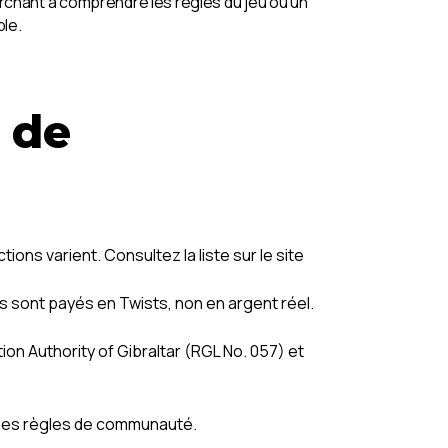
chant à comprendre les règles du jeu ou un
ble.
 de
ns varient. Consultez la liste sur le site
 sont payés en Twists, non en argent réel.
n Authority of Gibraltar (RGL No. 057) et
et les règles de communauté.