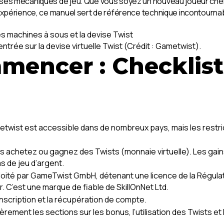
 ses mécaniques de jeu. Que vous soyez un nouveau joueur cher
 expérience, ce manuel sert de référence technique incontourna
entrée sur la devise virtuelle Twist (Crédit : Gametwist).
mencer : Checklist
wist est accessible dans de nombreux pays, mais les restrictio
 achetez ou gagnez des Twists (monnaie virtuelle). Les gains
s de jeu d’argent.
ité par GameTwist GmbH, détenant une licence de la Régulatio
. C’est une marque de fiable de SkillOnNet Ltd.
nscription et la récupération de compte.
ièrement les sections sur les bonus, l’utilisation des Twists 