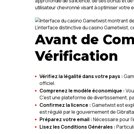
approfondie de sa licence, de ses bonus et de
utilisateur chevronné visant à optimiser votre
L’interface distinctive du casino Gametwist, c
Avant de Com
Vérification
Vérifiez la légalité dans votre pays :
Gamet
officiel.
Comprenez le modèle économique :
Vous
C’est une plateforme de divertissement, pa
Confirmez la licence :
Gametwist est explo
est régulé par le gouvernement de Gibraltar
Préparez votre email :
Nécessaire pour l’i
Lisez les Conditions Générales :
Particul