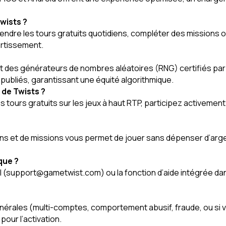
Twists ?
ndre les tours gratuits quotidiens, compléter des missions 
ertissement.
nt des générateurs de nombres aléatoires (RNG) certifiés par
 publiés, garantissant une équité algorithmique.
 de Twists ?
z les tours gratuits sur les jeux à haut RTP, participez activem
ns et de missions vous permet de jouer sans dépenser d’argent 
que ?
mail (support@gametwist.com) ou la fonction d’aide intégrée da
énérales (multi-comptes, comportement abusif, fraude, ou si vo
pour l’activation.