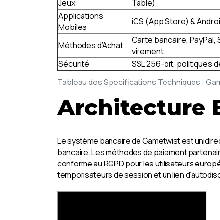
Jeux
Table)
Applications
iOS (App Store) & Androi
Mobiles
Carte bancaire, PayPal, S
Méthodes d’Achat
virement
Sécurité
SSL 256-bit, politiques 
Tableau des Spécifications Techniques : Ga
Architecture 
Le système bancaire de Gametwist est unidirec
bancaire. Les méthodes de paiement partenair
conforme au RGPD pour les utilisateurs europée
temporisateurs de session et un lien d’autodisc