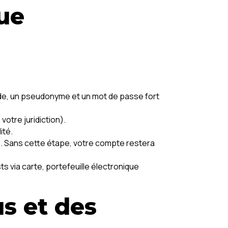
ue
ide, un pseudonyme et un mot de passe fort
otre juridiction).
ité.
il. Sans cette étape, votre compte restera
s via carte, portefeuille électronique
s et des