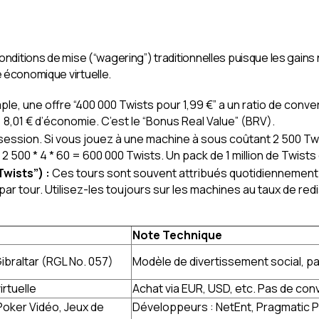
onditions de mise (“wagering”) traditionnelles puisque les gains
e économique virtuelle.
le, une offre “400 000 Twists pour 1,99 €” a un ratio de conv
 = 8,01 € d’économie. C’est le “Bonus Real Value” (BRV).
ession. Si vous jouez à une machine à sous coûtant 2 500 Twis
 500 * 4 * 60 = 600 000 Twists. Un pack de 1 million de Twists
wists”) :
Ces tours sont souvent attribués quotidiennement o
par tour. Utilisez-les toujours sur les machines au taux de redi
Note Technique
Gibraltar (RGL No. 057)
Modèle de divertissement social, pa
rtuelle
Achat via EUR, USD, etc. Pas de con
 Poker Vidéo, Jeux de
Développeurs : NetEnt, Pragmatic P