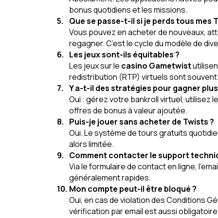
bonus quotidiens et les missions.
Que se passe-t-il si je perds tous mes 
Vous pouvez en acheter de nouveaux, atte
regagner. C’est le cycle du modèle de div
Les jeux sont-ils équitables ?
Les jeux sur le
casino Gametwist
utilise
redistribution (RTP) virtuels sont souvent
Y a-t-il des stratégies pour gagner plus
Oui : gérez votre bankroll virtuel, utilise
offres de bonus à valeur ajoutée.
Puis-je jouer sans acheter de Twists ?
Oui. Le système de tours gratuits quotidie
alors limitée.
Comment contacter le support techni
Via le formulaire de contact en ligne, l’e
généralement rapides.
Mon compte peut-il être bloqué ?
Oui, en cas de violation des Conditions G
vérification par email est aussi obligatoire 