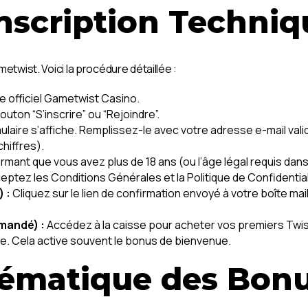
nscription Techniq
metwist. Voici la procédure détaillée :
e officiel Gametwist Casino.
outon “S’inscrire” ou “Rejoindre”.
ulaire s’affiche. Remplissez-le avec votre adresse e-mail val
hiffres).
mant que vous avez plus de 18 ans (ou l’âge légal requis dans v
eptez les Conditions Générales et la Politique de Confidential
 :
Cliquez sur le lien de confirmation envoyé à votre boîte ma
mandé) :
Accédez à la caisse pour acheter vos premiers Twist
ée. Cela active souvent le bonus de bienvenue.
ématique des Bonu