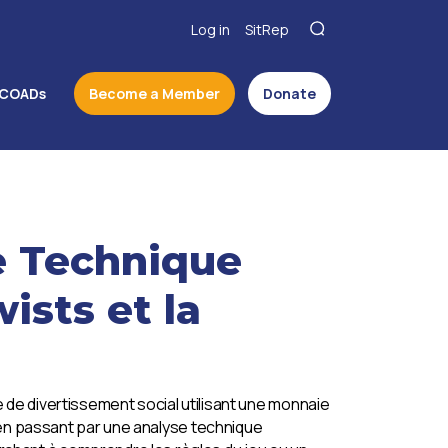
Log in
SitRep
COADs
Become a Member
Donate
e Technique
ists et la
de divertissement social utilisant une monnaie
, en passant par une analyse technique