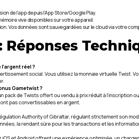
rsion de l’app depuis l’App Store/Google Play.
 mémoire vive disponibles sur votre appareil.
ation. Vos données sont sauvegardées sur le cloud via votre com
: Réponses Techni
l’argent réel ?
tissement social. Vous utilisez la monnaie virtuelle Twist. Vo
r.
onus Gametwist ?
pack de Twists offert ou vendu à prix réduit à l’inscription ou
sont pas convertissables en argent.
égulation Authority of Gibraltar, régulant strictement son mod
onnées, la rendant sûre pour les transactions et les informati
 iOS et Android offrent une expérience optimisée, un chargem