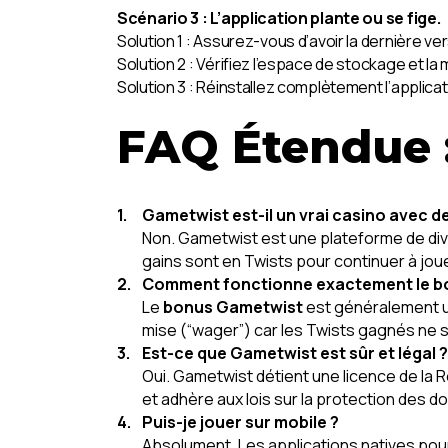
Scénario 3 : L’application plante ou se fige.
Solution 1 : Assurez-vous d’avoir la dernière ve
Solution 2 : Vérifiez l’espace de stockage et la
Solution 3 : Réinstallez complètement l’applic
FAQ Étendue 
Gametwist est-il un vrai casino avec de 
Non. Gametwist est une plateforme de diver
gains sont en Twists pour continuer à joue
Comment fonctionne exactement le b
Le
bonus Gametwist
est généralement un 
mise (“wager”) car les Twists gagnés ne 
Est-ce que Gametwist est sûr et légal ?
Oui. Gametwist détient une licence de la R
et adhère aux lois sur la protection des d
Puis-je jouer sur mobile ?
Absolument. Les applications natives pour