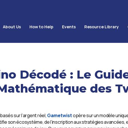
About Us
How to Help
Events
Resource Library
no Décodé : Le Guid
 Mathématique des Tw
basés sur l’argent réel,
Gametwist
opère sur un modèle unique 
ystifie son écosystème, de l’inscription aux stratégies avancées