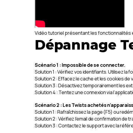
Vidéo tutoriel présentant les fonctionnalité
Dépannage T
Scénario 1 : Impossible de se connecter.
Solution 1 : Vérifiez vos identifiants. Utilisez la
Solution 2 : Effacez le cache et les cookies de 
Solution 3 : Désactivez temporairement les ex
Solution 4 : Tentez une connexion via l’applicat
Scénario 2 : Les Twists achetés n’apparais
Solution 1 : Rafraîchissez la page (F5) ou redém
Solution 2 : Vérifiez l’email de confirmation d
Solution 3 : Contactez le support avec la réfé