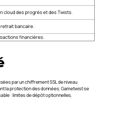
n cloud des progrès et des Twists.
retrait bancaire.
sactions financières.
é
isées par un chiffrement SSL de niveau
nt la protection des données, Gametwist se
ble : limites de dépôt optionnelles,