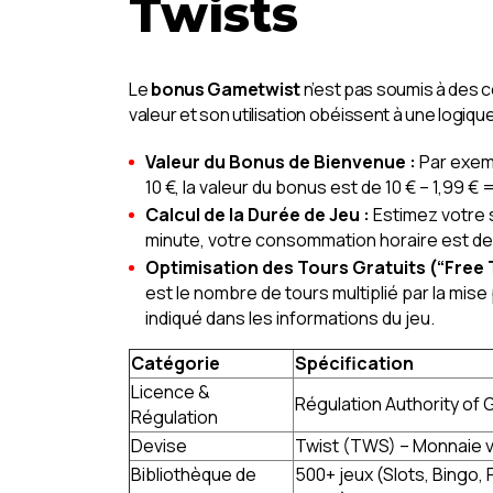
Twists
Le
bonus Gametwist
n’est pas soumis à des c
valeur et son utilisation obéissent à une logiqu
Valeur du Bonus de Bienvenue :
Par exemp
10 €, la valeur du bonus est de 10 € – 1,99 €
Calcul de la Durée de Jeu :
Estimez votre s
minute, votre consommation horaire est de 2
Optimisation des Tours Gratuits (“Free T
est le nombre de tours multiplié par la mise 
indiqué dans les informations du jeu.
Catégorie
Spécification
Licence &
Régulation Authority of 
Régulation
Devise
Twist (TWS) – Monnaie vi
Bibliothèque de
500+ jeux (Slots, Bingo,