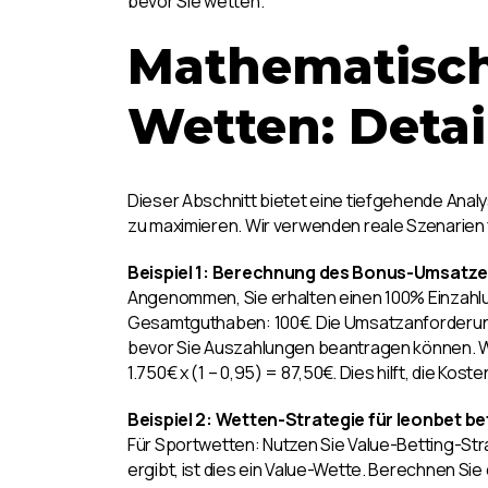
bevor Sie wetten.
Mathematisch
Wetten: Detai
Dieser Abschnitt bietet eine tiefgehende An
zu maximieren. Wir verwenden reale Szenarien f
Beispiel 1: Berechnung des Bonus-Umsatz
Angenommen, Sie erhalten einen 100% Einzahlu
Gesamtguthaben: 100€. Die Umsatzanforderung 
bevor Sie Auszahlungen beantragen können. We
1.750€ x (1 – 0,95) = 87,50€. Dies hilft, die Ko
Beispiel 2: Wetten-Strategie für
leonbet be
Für Sportwetten: Nutzen Sie Value-Betting-Stra
ergibt, ist dies ein Value-Wette. Berechnen Sie