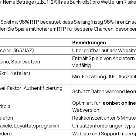
r kleine Beträge (z.B., 1-2% Ihres Bankrolls) pro Wette, um Risi
 Spiel mit 96% RTP bedeutet, dass Sie langfristig 96% Ihrer Eins
Wählen Sie Spiele mit höherem RTP für bessere Chancen, besond
Bemerkungen
se Nr. 365/JAZ)
Überprüfbar auf der Website
Enthält Spiele von Anbietern
asino, Sportwetten
vielfältig.
rill, Neteller),
Min. Einzahlung: 10€; Ausza
ei-Faktor-Authentifizierung
Schützt Daten während
leon
Optimiert für
leonbet online
droid
Webversion.
elefon
Reaktionszeit unter 5 Minute
piele, Loyalitätsprogramm
Umsatzanforderungen typisch 
andere
Website und Support mehrsp