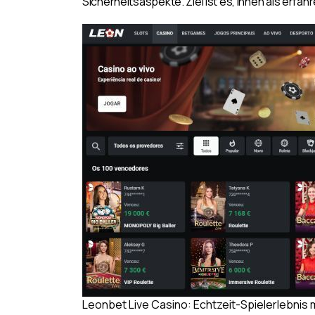
Sicherheitsaspekte. Ziel ist es, Ihnen als erfah
Leonbet Live Casino: Echtzeit-Spielerlebnis 