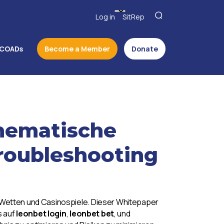
Log in
SitRep
COADs
Become a Member
Donate
thematische
Troubleshooting
e-Wetten und Casinospiele. Dieser Whitepaper
s auf
leonbet login
,
leonbet bet
, und