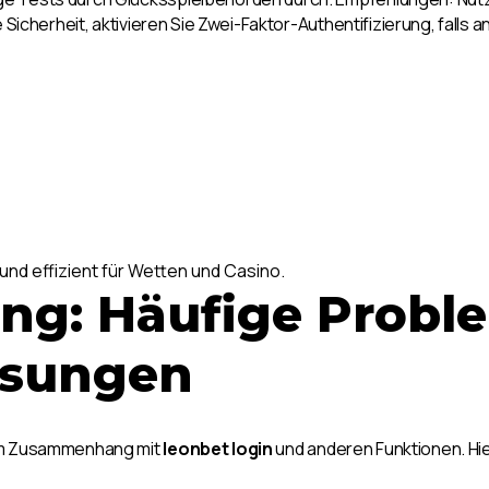
 Sicherheit, aktivieren Sie Zwei-Faktor-Authentifizierung, falls
und effizient für Wetten und Casino.
ng: Häufige Probl
Lösungen
 im Zusammenhang mit
leonbet login
und anderen Funktionen. Hier