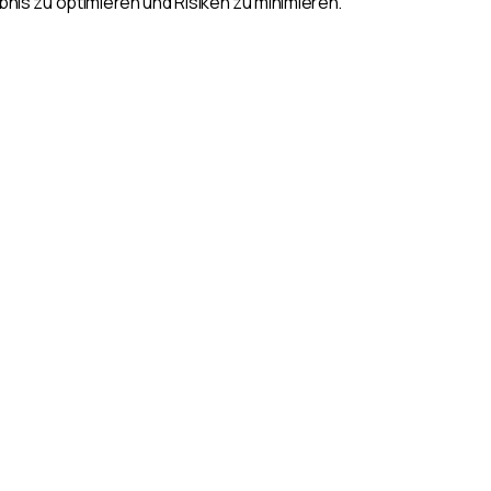
ebnis zu optimieren und Risiken zu minimieren.