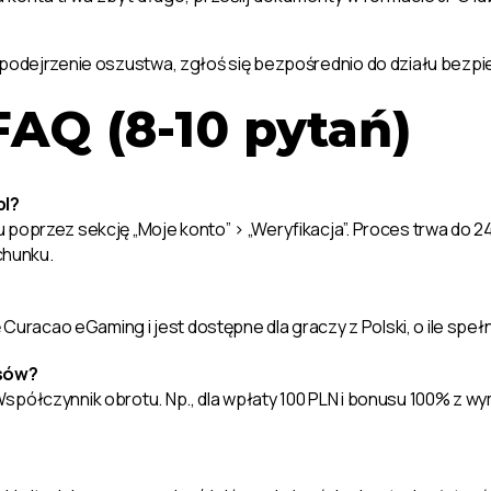
k podejrzenie oszustwa, zgłoś się bezpośrednio do działu bez
AQ (8-10 pytań)
pl?
 poprzez sekcję „Moje konto” > „Weryfikacja”. Proces trwa do 
chunku.
ę Curacao eGaming i jest dostępne dla graczy z Polski, o ile speł
usów?
spółczynnik obrotu. Np., dla wpłaty 100 PLN i bonusu 100% z w