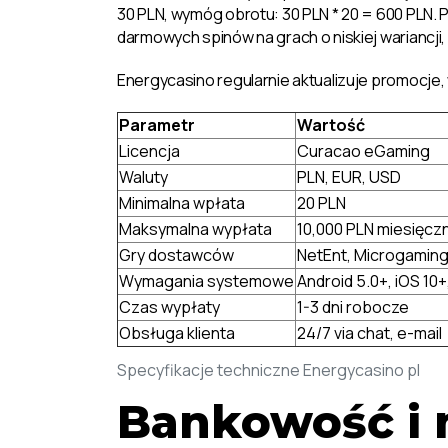
30 PLN, wymóg obrotu: 30 PLN * 20 = 600 PLN.
darmowych spinów na grach o niskiej wariancji, 
Energycasino regularnie aktualizuje promocje, 
Parametr
Wartość
Licencja
Curacao eGaming
Waluty
PLN, EUR, USD
Minimalna wpłata
20 PLN
Maksymalna wypłata
10,000 PLN miesięcz
Gry dostawców
NetEnt, Microgaming
Wymagania systemowe
Android 5.0+, iOS 10
Czas wypłaty
1-3 dni robocze
Obsługa klienta
24/7 via chat, e-mail
Specyfikacje techniczne Energycasino pl
Bankowość i 