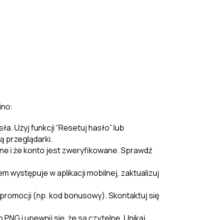
ino:
. Użyj funkcji “Resetuj hasło” lub
ą przeglądarki.
e i że konto jest zweryfikowane. Sprawdź
em występuje w aplikacji mobilnej, zaktualizuj
 promocji (np. kod bonusowy). Skontaktuj się
PNG i upewnij się, że są czytelne. Unikaj