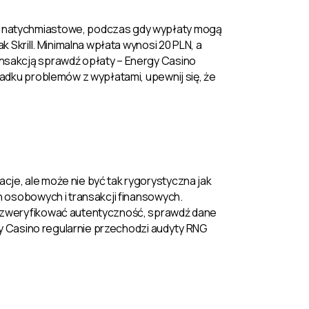
aj natychmiastowe, podczas gdy wypłaty mogą
 Skrill. Minimalna wpłata wynosi 20 PLN, a
ansakcją sprawdź opłaty – Energy Casino
padku problemów z wypłatami, upewnij się, że
je, ale może nie być tak rygorystyczna jak
h osobowych i transakcji finansowych.
y zweryfikować autentyczność, sprawdź dane
rgy Casino regularnie przechodzi audyty RNG