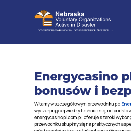
Energycasino pl
bonusów i bezp
Witamy w szczegółowym przewodniku po
Ene
wyczerpującej wiedzy technicznej, od podstaw
energycasinopl.com.pl, oferuje szeroki wybór g
przewodniku skupimy się na praktycznych asp
mógł w pełni wykorzystać potencjał Energyca