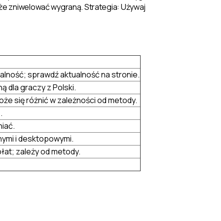
oże zniwelować wygraną. Strategia: Używaj
alność; sprawdź aktualność na stronie.
 dla graczy z Polski.
oże się różnić w zależności od metody.
.
niać.
nymi i desktopowymi.
at; zależy od metody.