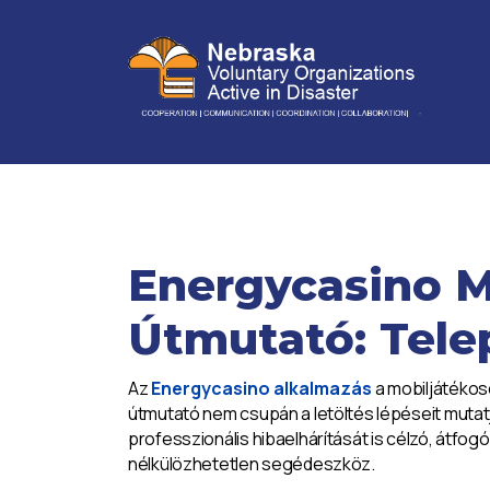
Energycasino M
Útmutató: Telep
Az
Energycasino alkalmazás
a mobiljátékoso
útmutató nem csupán a letöltés lépéseit mutat
professzionális hibaelhárítását is célzó, átfog
nélkülözhetetlen segédeszköz.