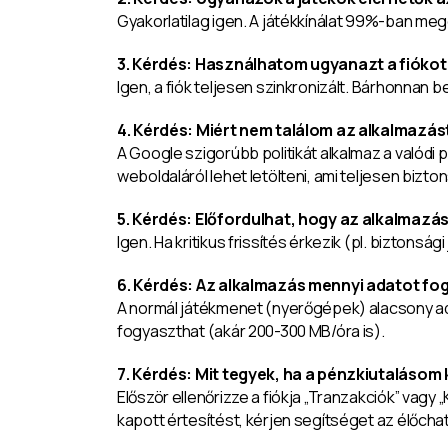
Gyakorlatilag igen. A játékkínálat 99%-ban me
3. Kérdés: Használhatom ugyanazt a fióko
Igen, a fiók teljesen szinkronizált. Bárhonnan
4. Kérdés: Miért nem találom az alkalmazá
A Google szigorúbb politikát alkalmaz a valód
weboldaláról lehet letölteni, ami teljesen bizt
5. Kérdés: Előfordulhat, hogy az alkalmazás
Igen. Ha kritikus frissítés érkezik (pl. biztonság
6. Kérdés: Az alkalmazás mennyi adatot fo
A normál játékmenet (nyerőgépek) alacsony ada
fogyaszthat (akár 200-300 MB/óra is).
7. Kérdés: Mit tegyek, ha a pénzkiutalásom 
Először ellenőrizze a fiókja „Tranzakciók” vagy 
kapott értesítést, kérjen segítséget az élőcha