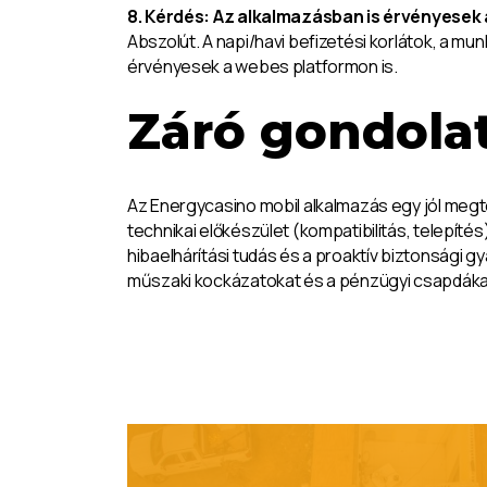
8. Kérdés: Az alkalmazásban is érvényesek a
Abszolút. A napi/havi befizetési korlátok, a mu
érvényesek a webes platformon is.
Záró gondola
Az Energycasino mobil alkalmazás egy jól megt
technikai előkészület (kompatibilitás, telepíté
hibaelhárítási tudás és a proaktív biztonsági g
műszaki kockázatokat és a pénzügyi csapdákat.