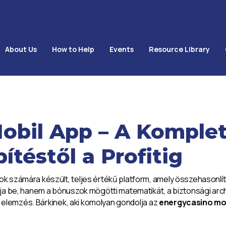
About Us
How to Help
Events
Resource Library
obil App – A Komplet
ítéstől a Profitig
k számára készült, teljes értékű platform, amely összehasonlíth
ja be, hanem a bónuszok mögötti matematikát, a biztonsági arch
ó elemzés. Bárkinek, aki komolyan gondolja az
energycasino mo