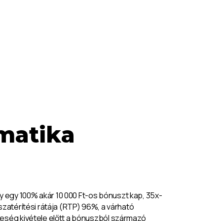
matika
y egy 100% akár 10 000 Ft-os bónuszt kap, 35x-
szatérítési rátája (RTP) 96%, a várható
reség kivétele előtt a bónuszból származó