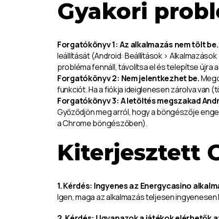
Gyakori probl
Forgatókönyv 1: Az alkalmazás nem tölt be.
leállítását (Android: Beállítások > Alkalmazások
probléma fennáll, távolítsa el és telepítse újra 
Forgatókönyv 2: Nem jelentkezhet be.
Megol
funkciót. Ha a fiókja ideiglenesen zárolva van 
Forgatókönyv 3: A letöltés megszakad And
Győződjön meg arról, hogy a böngészője engedél
a Chrome böngészőben).
Kiterjesztett 
1. Kérdés: Ingyenes az Energycasino alkal
Igen, maga az alkalmazás teljesen ingyenesen
2. Kérdés: Ugyanazok a játékok elérhetők 