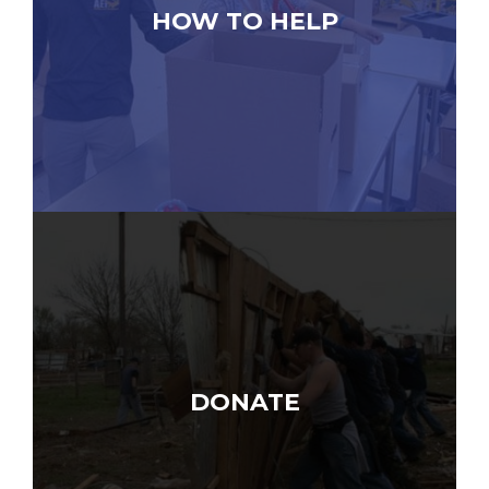
HOW TO HELP
DONATE