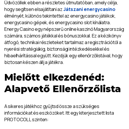
Üdvözöllek ebben a részletes útmutatóban, amely célja,
hogy segítsen elsajátítani az
Játszani energycasino
élményét, különös tekintettel az energycasino játékok,
energycasino gépek, és energycasino slot kínálatra.
Energy Casino egy népszerű online kaszinó Magyarország
számára, számos játékkal és bónuszokkal. Ez a kézikönyv
átfogó, technikai részleteket tartalmaz a regisztrációtól a
nyerési stratégiákig, biztonsági intézkedésekkel és
hibaelhárítással együtt. Kezdjük egy ellenőrzőlistával, hogy
biztosan készen állj a játékra.
Mielőtt elkezdenéd:
Alapvető Ellenőrzőlista
A sikeres játékhoz gyűjtsd össze a szükséges
információkat és eszközöket. Itt egy kiterjesztett lista
PROTOCOL L szinten: