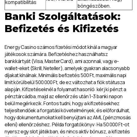
kompatibilitás
böngészőben.
Banki Szolgáltatások:
Befizetés és Kifizetés
Energy Casino számos fizetési módot kínál a magyar
játékosok számára. Befizetéshez használhatsz
bankkártyát (Visa, MasterCard), ami azonnali, vagy e-
wallet-eket (Skrill, Neteller), amelyek gyakran alacsonyabb
díjakat kínálnak. Minimális befizetés 500 Ft, maximális napi
limit körülbelül 500 000 Ft, de ez változhat a fiók státusza
alapján. Kifizetéseknél a folyamat hasonló: kérj ki pénzt a
pénztárcádba, majd az ellenőrzés után 1-3 banki napon
belül megérkezik. Fontos tudni, hogy a kifizetésekhez
teljesítendőek a forgatási követelmények, és előfordulhat,
hogy dokumentumokat kell benyújtani az AML (pénzmosás
elleni) ellenőrzéshez. Példa forgatókönyv: Ha 50 000 Ft-ot
nyersz egy slot játékban, és nincs aktív bónusz, a kifizetés