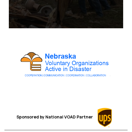
Sponsored by
National VOAD
Partner