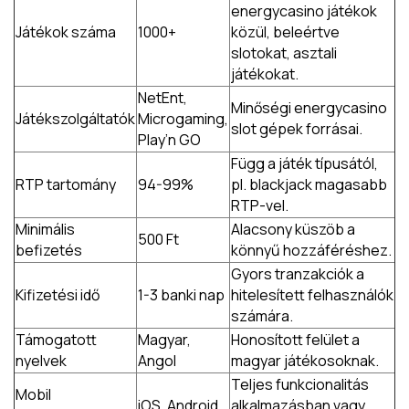
energycasino játékok
Játékok száma
1000+
közül, beleértve
slotokat, asztali
játékokat.
NetEnt,
Minőségi energycasino
Játékszolgáltatók
Microgaming,
slot gépek forrásai.
Play’n GO
Függ a játék típusától,
RTP tartomány
94-99%
pl. blackjack magasabb
RTP-vel.
Minimális
Alacsony küszöb a
500 Ft
befizetés
könnyű hozzáféréshez.
Gyors tranzakciók a
Kifizetési idő
1-3 banki nap
hitelesített felhasználók
számára.
Támogatott
Magyar,
Honosított felület a
nyelvek
Angol
magyar játékosoknak.
Teljes funkcionalitás
Mobil
iOS, Android
alkalmazásban vagy