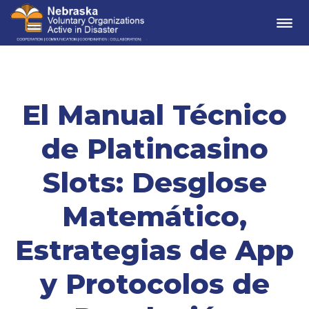
Me
El Manual Técnico
de Platincasino
Slots: Desglose
Matemático,
Estrategias de App
y Protocolos de