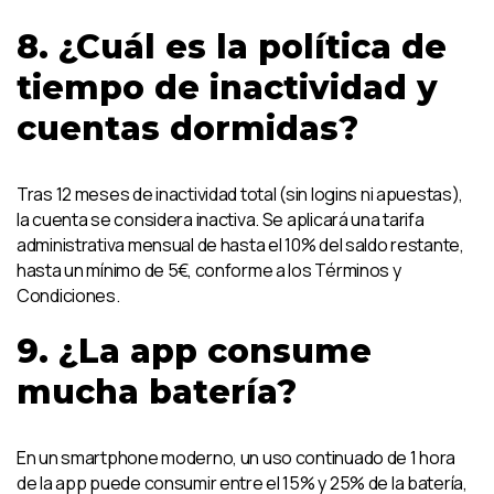
8. ¿Cuál es la política de
tiempo de inactividad y
cuentas dormidas?
Tras 12 meses de inactividad total (sin logins ni apuestas),
la cuenta se considera inactiva. Se aplicará una tarifa
administrativa mensual de hasta el 10% del saldo restante,
hasta un mínimo de 5€, conforme a los Términos y
Condiciones.
9. ¿La app consume
mucha batería?
En un smartphone moderno, un uso continuado de 1 hora
de la app puede consumir entre el 15% y 25% de la batería,