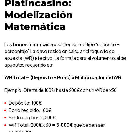
Platincasino:
Modelización
Matemática
Los
bonos platincasino
suelen ser de tipo “depósito +
porcentaje”. La clave reside en calcular el requisito de
apuesta (WR) efectivo. La fórmula para el volumen total de
apuestas requerido es:
WR Total = (Depósito + Bono) x Multiplicador del WR
Ejemplo: Oferta de 100% hasta 200€ con un WR de x30.
Depósito: 100€
Bono recibido: 100€
Saldo con bono: 200€
WR Total: 200€ x 30 =
6,000€
que deben ser
apostados.