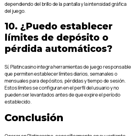
dependiendo del brillo de la pantalla y la intensidad gráfica
del juego.
10. ¿Puedo establecer
límites de depósito o
pérdida automáticos?
Sí, Platincasino integra herramientas de juego responsable
que permiten establecer límites diarios, semanales o
mensuales para depósitos, pérdidas y tiempo de sesión.
Estos límites se configuran en el perfil del usuario y no
pueden ser levantados antes de que expire el período
establecido.
Conclusión