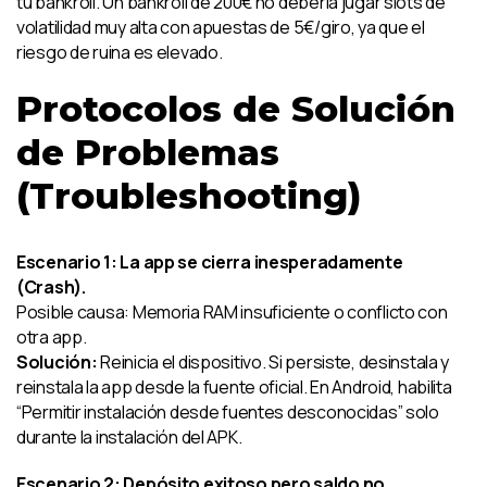
tu bankroll. Un bankroll de 200€ no debería jugar slots de
volatilidad muy alta con apuestas de 5€/giro, ya que el
riesgo de ruina es elevado.
Protocolos de Solución
de Problemas
(Troubleshooting)
Escenario 1: La app se cierra inesperadamente
(Crash).
Posible causa: Memoria RAM insuficiente o conflicto con
otra app.
Solución:
Reinicia el dispositivo. Si persiste, desinstala y
reinstala la app desde la fuente oficial. En Android, habilita
“Permitir instalación desde fuentes desconocidas” solo
durante la instalación del APK.
Escenario 2: Depósito exitoso pero saldo no