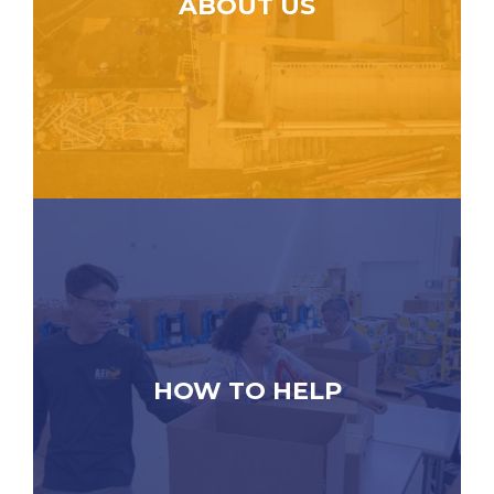
ABOUT US
HOW TO HELP