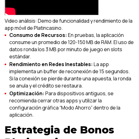
Video análisis: Demo de funcionalidad y rendimiento de la
app móvil de Platincasino.
Consumo de Recursos:
En pruebas, la aplicación
consume un promedio de 120-150 MB de RAM. El uso de
datos ronda los 3 MB por minuto de juego en slots
estándar.
Rendimiento en Redes Inestables:
La app
implementa un buffer de reconexión de 15 segundos.
Si la conexión se pierde durante una apuesta, la ronda
se anula y el crédito se restaura.
Optimización:
Para dispositivos antiguos, se
recomienda cerrar otras apps y utilizar la
configuración gráfica “Modo Ahorro” dentro de la
aplicación.
Estrategia de Bonos