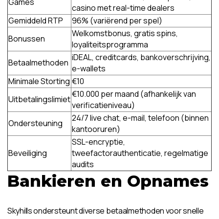
Games
casino met real-time dealers
Gemiddeld RTP
96% (variërend per spel)
Welkomstbonus, gratis spins,
Bonussen
loyaliteitsprogramma
iDEAL, creditcards, bankoverschrijving,
Betaalmethoden
e-wallets
Minimale Storting
€10
€10.000 per maand (afhankelijk van
Uitbetalingslimiet
verificatieniveau)
24/7 live chat, e-mail, telefoon (binnen
Ondersteuning
kantooruren)
SSL-encryptie,
Beveiliging
tweefactorauthenticatie, regelmatige
audits
Bankieren en Opnames
Skyhills ondersteunt diverse betaalmethoden voor snelle