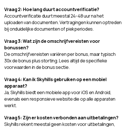
Vraag 2: Hoe lang duurt accountverificatie?
Accountverificatie duurt meestal 24-48 uur na het
uploaden van documenten. Vertragingen kunnen optreden
bij onduidelijke documenten of piekperiodes.
Vraag 3: Wat zijn de omschrijfvereisten voor
bonussen?
De omschrijfvereisten variëren per bonus, maar typisch
30x de bonus plus storting. Lees altijd de specifieke
voorwaarden in de bonus sectie.
Vraag 4: Kan ik Skyhills gebruiken op een mobiel
apparaat?
Ja, Skyhills biedt een mobiele app voor iOS en Android,
evenals een responsieve website die op alle apparaten
werkt.
Vraag 5: Zijn er kosten verbonden aan uitbetalingen?
Skyhills rekent meestal geen kosten voor uitbetalingen,