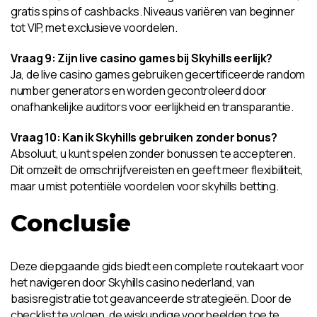
gratis spins of cashbacks. Niveaus variëren van beginner
tot VIP, met exclusieve voordelen.
Vraag 9: Zijn live casino games bij Skyhills eerlijk?
Ja, de live casino games gebruiken gecertificeerde random
number generators en worden gecontroleerd door
onafhankelijke auditors voor eerlijkheid en transparantie.
Vraag 10: Kan ik Skyhills gebruiken zonder bonus?
Absoluut, u kunt spelen zonder bonussen te accepteren.
Dit omzeilt de omschrijfvereisten en geeft meer flexibiliteit,
maar u mist potentiële voordelen voor skyhills betting.
Conclusie
Deze diepgaande gids biedt een complete routekaart voor
het navigeren door Skyhills casino nederland, van
basisregistratie tot geavanceerde strategieën. Door de
checklist te volgen, de wiskundige voorbeelden toe te