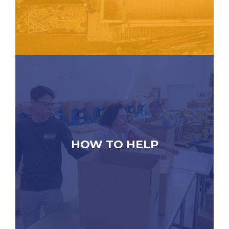
HOW TO HELP