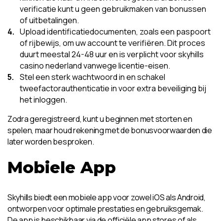
verificatie kunt u geen gebruikmaken van bonussen
of uitbetalingen.
Upload identificatiedocumenten, zoals een paspoort
of rijbewijs, om uw account te verifiëren. Dit proces
duurt meestal 24-48 uur en is verplicht voor skyhills
casino nederland vanwege licentie-eisen.
Stel een sterk wachtwoord in en schakel
tweefactorauthenticatie in voor extra beveiliging bij
het inloggen.
Zodra geregistreerd, kunt u beginnen met storten en
spelen, maar houd rekening met de bonusvoorwaarden die
later worden besproken.
Mobiele App
Skyhills biedt een mobiele app voor zowel iOS als Android,
ontworpen voor optimale prestaties en gebruiksgemak.
De app is beschikbaar via de officiële app stores of als