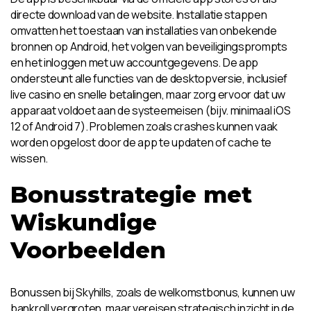
directe download van de website. Installatie stappen
omvatten het toestaan van installaties van onbekende
bronnen op Android, het volgen van beveiligingsprompts
en het inloggen met uw accountgegevens. De app
ondersteunt alle functies van de desktopversie, inclusief
live casino en snelle betalingen, maar zorg ervoor dat uw
apparaat voldoet aan de systeemeisen (bijv. minimaal iOS
12 of Android 7). Problemen zoals crashes kunnen vaak
worden opgelost door de app te updaten of cache te
wissen.
Bonusstrategie met
Wiskundige
Voorbeelden
Bonussen bij Skyhills, zoals de welkomstbonus, kunnen uw
bankroll vergroten, maar vereisen strategisch inzicht in de