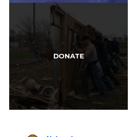
DONATE