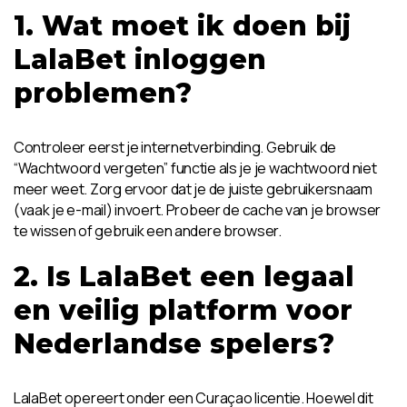
1. Wat moet ik doen bij
LalaBet inloggen
problemen?
Controleer eerst je internetverbinding. Gebruik de
“Wachtwoord vergeten” functie als je je wachtwoord niet
meer weet. Zorg ervoor dat je de juiste gebruikersnaam
(vaak je e-mail) invoert. Probeer de cache van je browser
te wissen of gebruik een andere browser.
2. Is LalaBet een legaal
en veilig platform voor
Nederlandse spelers?
LalaBet opereert onder een Curaçao licentie. Hoewel dit