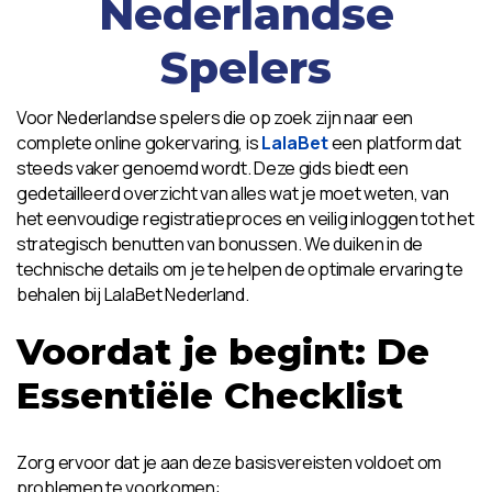
Nederlandse
Spelers
Voor Nederlandse spelers die op zoek zijn naar een
complete online gokervaring, is
LalaBet
een platform dat
steeds vaker genoemd wordt. Deze gids biedt een
gedetailleerd overzicht van alles wat je moet weten, van
het eenvoudige registratieproces en veilig inloggen tot het
strategisch benutten van bonussen. We duiken in de
technische details om je te helpen de optimale ervaring te
behalen bij LalaBet Nederland.
Voordat je begint: De
Essentiële Checklist
Zorg ervoor dat je aan deze basisvereisten voldoet om
problemen te voorkomen: