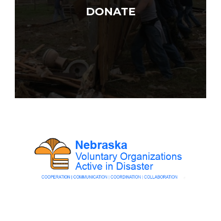
DONATE