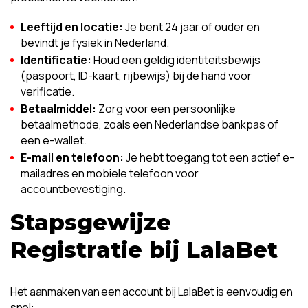
Leeftijd en locatie:
Je bent 24 jaar of ouder en
bevindt je fysiek in Nederland.
Identificatie:
Houd een geldig identiteitsbewijs
(paspoort, ID-kaart, rijbewijs) bij de hand voor
verificatie.
Betaalmiddel:
Zorg voor een persoonlijke
betaalmethode, zoals een Nederlandse bankpas of
een e-wallet.
E-mail en telefoon:
Je hebt toegang tot een actief e-
mailadres en mobiele telefoon voor
accountbevestiging.
Stapsgewijze
Registratie bij LalaBet
Het aanmaken van een account bij LalaBet is eenvoudig en
snel: