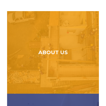
ABOUT US