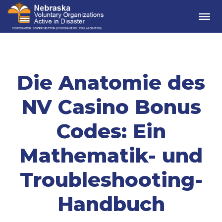
Me
Die Anatomie des
NV Casino Bonus
Codes: Ein
Mathematik- und
Troubleshooting-
Handbuch