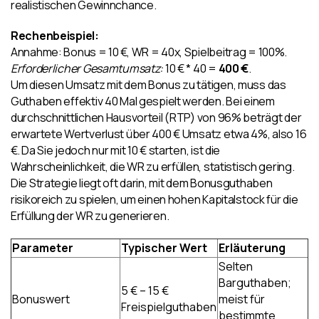
realistischen Gewinnchance.
Rechenbeispiel:
Annahme: Bonus = 10 €, WR = 40x, Spielbeitrag = 100%.
Erforderlicher Gesamtumsatz:
10 € * 40 =
400 €
.
Um diesen Umsatz mit dem Bonus zu tätigen, muss das
Guthaben effektiv 40 Mal gespielt werden. Bei einem
durchschnittlichen Hausvorteil (RTP) von 96% beträgt der
erwartete Wertverlust über 400 € Umsatz etwa 4%, also 16
€. Da Sie jedoch nur mit 10 € starten, ist die
Wahrscheinlichkeit, die WR zu erfüllen, statistisch gering.
Die Strategie liegt oft darin, mit dem Bonusguthaben
risikoreich zu spielen, um einen hohen Kapitalstock für die
Erfüllung der WR zu generieren.
Parameter
Typischer Wert
Erläuterung
Selten
Barguthaben;
5 € – 15 €
Bonuswert
meist für
Freispielguthaben
bestimmte