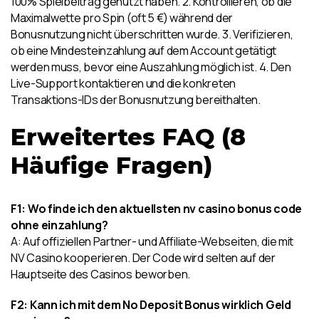
100% Spielbeitrag genutzt haben. 2. Kontrollieren, ob die
Maximalwette pro Spin (oft 5 €) während der
Bonusnutzung nicht überschritten wurde. 3. Verifizieren,
ob eine Mindesteinzahlung auf dem Account getätigt
werden muss, bevor eine Auszahlung möglich ist. 4. Den
Live-Support kontaktieren und die konkreten
Transaktions-IDs der Bonusnutzung bereithalten.
Erweitertes FAQ (8
Häufige Fragen)
F1: Wo finde ich den aktuellsten nv casino bonus code
ohne einzahlung?
A: Auf offiziellen Partner- und Affiliate-Webseiten, die mit
NV Casino kooperieren. Der Code wird selten auf der
Hauptseite des Casinos beworben.
F2: Kann ich mit dem No Deposit Bonus wirklich Geld