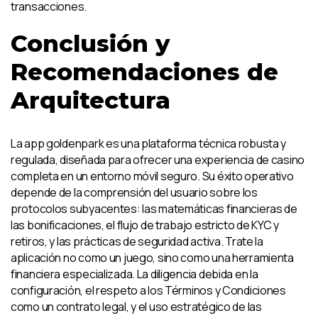
transacciones.
Conclusión y
Recomendaciones de
Arquitectura
La app goldenpark es una plataforma técnica robusta y
regulada, diseñada para ofrecer una experiencia de casino
completa en un entorno móvil seguro. Su éxito operativo
depende de la comprensión del usuario sobre los
protocolos subyacentes: las matemáticas financieras de
las bonificaciones, el flujo de trabajo estricto de KYC y
retiros, y las prácticas de seguridad activa. Trate la
aplicación no como un juego, sino como una herramienta
financiera especializada. La diligencia debida en la
configuración, el respeto a los Términos y Condiciones
como un contrato legal, y el uso estratégico de las