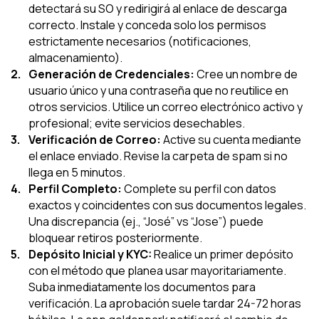
detectará su SO y redirigirá al enlace de descarga
correcto. Instale y conceda solo los permisos
estrictamente necesarios (notificaciones,
almacenamiento).
Generación de Credenciales:
Cree un nombre de
usuario único y una contraseña que no reutilice en
otros servicios. Utilice un correo electrónico activo y
profesional; evite servicios desechables.
Verificación de Correo:
Active su cuenta mediante
el enlace enviado. Revise la carpeta de spam si no
llega en 5 minutos.
Perfil Completo:
Complete su perfil con datos
exactos y coincidentes con sus documentos legales.
Una discrepancia (ej., “José” vs “Jose”) puede
bloquear retiros posteriormente.
Depósito Inicial y KYC:
Realice un primer depósito
con el método que planea usar mayoritariamente.
Suba inmediatamente los documentos para
verificación. La aprobación suele tardar 24-72 horas