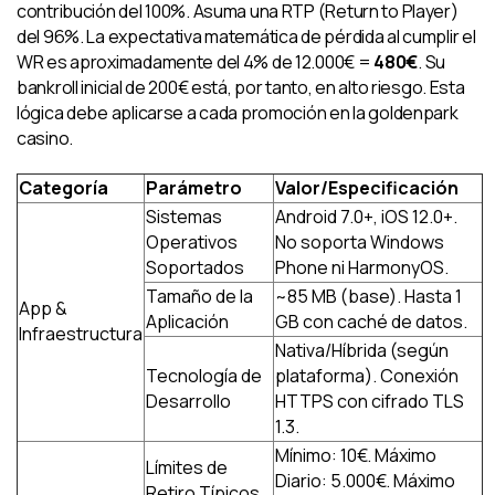
contribución del 100%. Asuma una RTP (Return to Player)
del 96%. La expectativa matemática de pérdida al cumplir el
WR es aproximadamente del 4% de 12.000€ =
480€
. Su
bankroll inicial de 200€ está, por tanto, en alto riesgo. Esta
lógica debe aplicarse a cada promoción en la goldenpark
casino.
Categoría
Parámetro
Valor/Especificación
Sistemas
Android 7.0+, iOS 12.0+.
Operativos
No soporta Windows
Soportados
Phone ni HarmonyOS.
Tamaño de la
~85 MB (base). Hasta 1
App &
Aplicación
GB con caché de datos.
Infraestructura
Nativa/Híbrida (según
Tecnología de
plataforma). Conexión
Desarrollo
HTTPS con cifrado TLS
1.3.
Mínimo: 10€. Máximo
Límites de
Diario: 5.000€. Máximo
Retiro Típicos