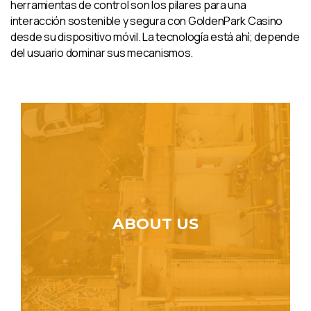
herramientas de control son los pilares para una
interacción sostenible y segura con GoldenPark Casino
desde su dispositivo móvil. La tecnología está ahí; depende
del usuario dominar sus mecanismos.
ABOUT US