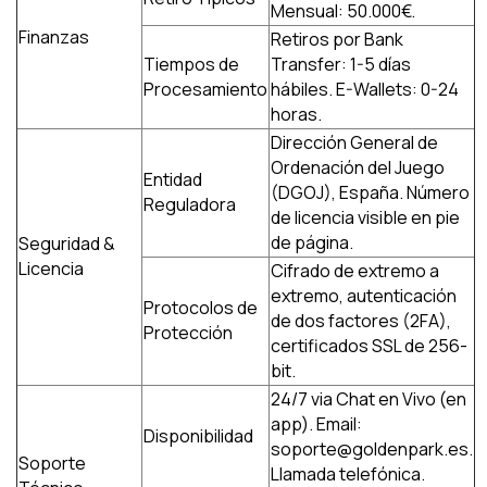
Mensual: 50.000€.
Finanzas
Retiros por Bank
Tiempos de
Transfer: 1-5 días
Procesamiento
hábiles. E-Wallets: 0-24
horas.
Dirección General de
Ordenación del Juego
Entidad
(DGOJ), España. Número
Reguladora
de licencia visible en pie
de página.
Seguridad &
Licencia
Cifrado de extremo a
extremo, autenticación
Protocolos de
de dos factores (2FA),
Protección
certificados SSL de 256-
bit.
24/7 via Chat en Vivo (en
app). Email:
Disponibilidad
soporte@goldenpark.es.
Soporte
Llamada telefónica.