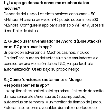
1. ¿La app goldenpark consume muchos datos
móviles?
Depende del juego. Los slots básicos consumen ~50
MB/hora. El casino en vivo en HD puede superar los 500
MB/hora. Configure la app para usar solo WiFi en Ajustes si
tiene límite de datos.
2. ¿Puedo usar un emulador de Android (BlueStacks)
en mi PC para usar la app?
Sí, pero con advertencia. Muchos casinos, incluido
GoldenPark, pueden detectar el uso de emuladores y lo
consideran una violación de los T&C, ya que facilita la
automatización. Úselo bajo su propio riesgo.
3. ¿Cómo funciona exactamente el “Juego
Responsable” en la app?
La app tiene herramientas integradas: Límites de depósito
diarios/semanales/mensuales (autoimpuestos),
autoexclusión temporal, y un monitor de tiempo de juego.
Estos ajustes son irrevocables durante el período que