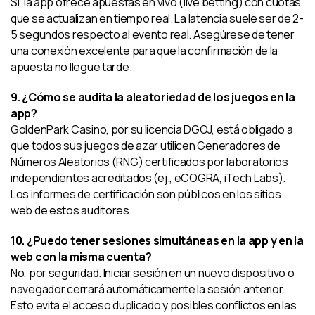
Sí, la app ofrece apuestas en vivo (live betting) con cuotas
que se actualizan en tiempo real. La latencia suele ser de 2-
5 segundos respecto al evento real. Asegúrese de tener
una conexión excelente para que la confirmación de la
apuesta no llegue tarde.
9. ¿Cómo se audita la aleatoriedad de los juegos en la
app?
GoldenPark Casino, por su licencia DGOJ, está obligado a
que todos sus juegos de azar utilicen Generadores de
Números Aleatorios (RNG) certificados por laboratorios
independientes acreditados (ej., eCOGRA, iTech Labs).
Los informes de certificación son públicos en los sitios
web de estos auditores.
10. ¿Puedo tener sesiones simultáneas en la app y en la
web con la misma cuenta?
No, por seguridad. Iniciar sesión en un nuevo dispositivo o
navegador cerrará automáticamente la sesión anterior.
Esto evita el acceso duplicado y posibles conflictos en las