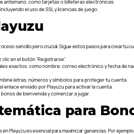
antemano, como tarjetas o billeteras electrónicas.
 incluyendo el uso de SSL y licencias de juego.
layuzu
roceso sencillo pero crucial. Sigue estos pasos para crear tu c
 clic en el botón “Registrarse”.
les exactos, como nombre, correo electrónico y fecha de naci
bine letras, números y símbolos para proteger tu cuenta.
l enlace enviado por Playuzu para activar la cuenta.
a bonos de bienvenida y comenzar a jugar.
atemática para Bon
en Playuzu es esencial para maximizar ganancias. Por ejemplo, 