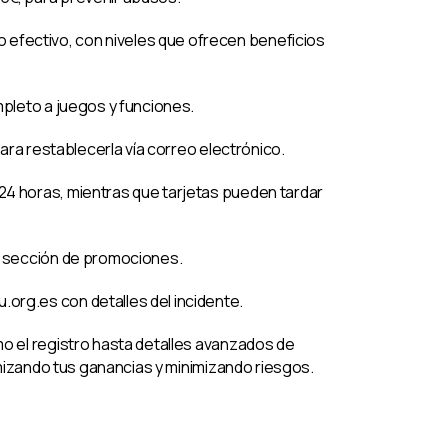
efectivo, con niveles que ofrecen beneficios
mpleto a juegos y funciones.
para restablecerla vía correo electrónico.
24 horas, mientras que tarjetas pueden tardar
la sección de promociones.
.org.es con detalles del incidente.
o el registro hasta detalles avanzados de
imizando tus ganancias y minimizando riesgos.