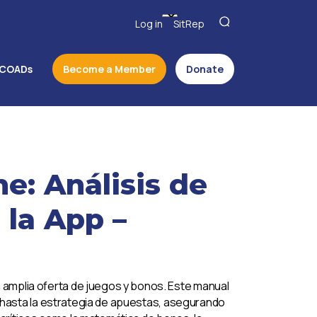
Log in
SitRep
COADs
Become a Member
Donate
e: Análisis de
 la App –
u amplia oferta de juegos y bonos. Este manual
 hasta la estrategia de apuestas, asegurando