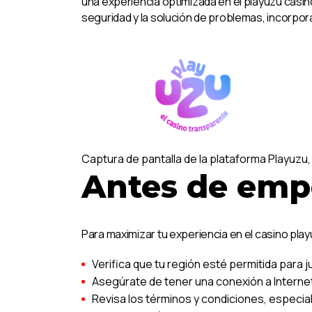
una experiencia optimizada en el playuzu casin
seguridad y la solución de problemas, incorpo
Captura de pantalla de la plataforma Playuzu,
Antes de emp
Para maximizar tu experiencia en el casino playu
Verifica que tu región esté permitida para 
Asegúrate de tener una conexión a Internet
Revisa los términos y condiciones, especia