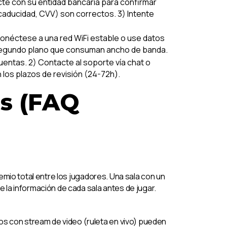
te con su entidad bancaria para confirmar
 caducidad, CVV) son correctos. 3) Intente
onéctese a una red WiFi estable o use datos
en segundo plano que consuman ancho de banda.
cuentas. 2) Contacte al soporte vía chat o
los plazos de revisión (24-72h).
as (FAQ
remio total entre los jugadores. Una sala con un
la información de cada sala antes de jugar.
os con stream de video (ruleta en vivo) pueden