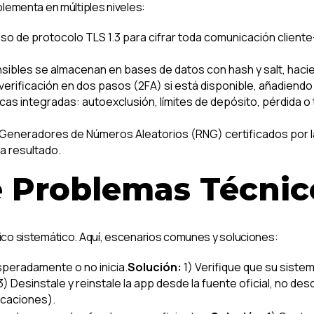
lementa en múltiples niveles:
so de protocolo TLS 1.3 para cifrar toda comunicación client
sibles se almacenan en bases de datos con hash y salt, hacie
verificación en dos pasos (2FA) si está disponible, añadiendo 
as integradas: autoexclusión, límites de depósito, pérdida o 
 Generadores de Números Aleatorios (RNG) certificados por l
a resultado.
e Problemas Técni
co sistemático. Aquí, escenarios comunes y soluciones:
speradamente o no inicia.
Solución:
1) Verifique que su siste
 Desinstale y reinstale la app desde la fuente oficial, no d
icaciones).