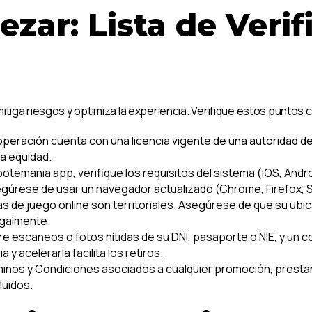
zar: Lista de Verif
tiga riesgos y optimiza la experiencia. Verifique estos puntos c
operación cuenta con una licencia vigente de una autoridad 
la equidad.
botemania app, verifique los requisitos del sistema (iOS, Andro
úrese de usar un navegador actualizado (Chrome, Firefox, S
as de juego online son territoriales. Asegúrese de que su ubica
egalmente.
e escaneos o fotos nítidas de su DNI, pasaporte o NIE, y un 
 y acelerarla facilita los retiros.
inos y Condiciones asociados a cualquier promoción, presta
luidos.