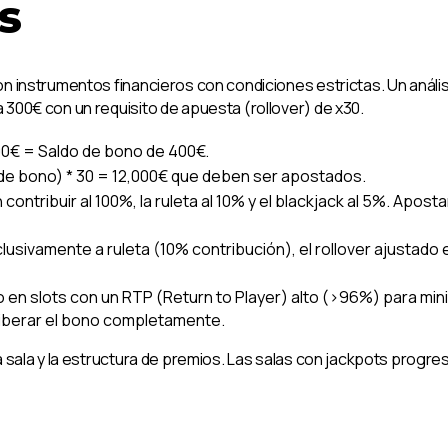
s
n instrumentos financieros con condiciones estrictas. Un análi
300€ con un requisito de apuesta (rollover) de x30.
0€ = Saldo de bono de 400€.
de bono) * 30 = 12,000€ que deben ser apostados.
 contribuir al 100%, la ruleta al 10% y el blackjack al 5%. Apo
lusivamente a ruleta (10% contribución), el rollover ajustado 
o en slots con un RTP (Return to Player) alto (>96%) para mini
liberar el bono completamente.
 sala y la estructura de premios. Las salas con jackpots progres