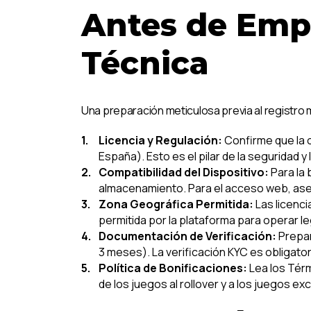
Antes de Empe
Técnica
Una preparación meticulosa previa al registro mi
Licencia y Regulación:
Confirme que la 
España). Esto es el pilar de la seguridad y 
Compatibilidad del Dispositivo:
Para la 
almacenamiento. Para el acceso web, aseg
Zona Geográfica Permitida:
Las licenci
permitida por la plataforma para operar l
Documentación de Verificación:
Prepar
3 meses). La verificación KYC es obligatoria
Política de Bonificaciones:
Lea los Térm
de los juegos al rollover y a los juegos exc