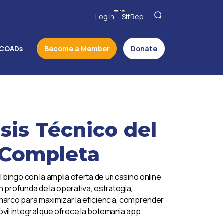
Log in
SitRep
COADs
Become a Member
Donate
is Técnico del
a Completa
bingo con la amplia oferta de un casino online
 profunda de la operativa, estrategia,
 marco para maximizar la eficiencia, comprender
vil integral que ofrece la botemania app.