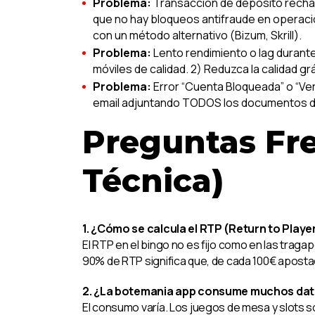
Problema:
Transacción de depósito rechaz
que no hay bloqueos antifraude en operacio
con un método alternativo (Bizum, Skrill).
Problema:
Lento rendimiento o lag durante
móviles de calidad. 2) Reduzca la calidad 
Problema:
Error “Cuenta Bloqueada” o “Ver
email adjuntando TODOS los documentos de v
Preguntas Fr
Técnica)
1. ¿Cómo se calcula el RTP (Return to Playe
El RTP en el bingo no es fijo como en las tragap
90% de RTP significa que, de cada 100€ aposta
2. ¿La botemania app consume muchos dat
El consumo varía. Los juegos de mesa y slots 