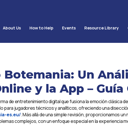
About Us
How to Help
Events
Resource Library
Botemania: Un Anális
nline y la App – Guí
a de entretenimiento digital que fusiona la emoción clásica del 
para jugadores técnicos y analíticos, ofreciendo una disección
ia-es.eu/
. Más allá de una simple revisión, proporcionamos un
blemas complejos, con un enfoque especial en la experiencia mó