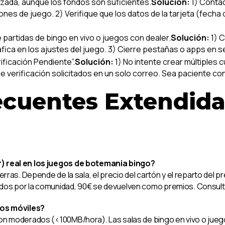
ada, aunque los fondos son suficientes.
Solución:
1) Contac
nes de juego. 2) Verifique que los datos de la tarjeta (fecha
 partidas de bingo en vivo o juegos con dealer.
Solución:
1) C
gráfica en los ajustes del juego. 3) Cierre pestañas o apps 
ificación Pendiente”.
Solución:
1) No intente crear múltiples 
erificación solicitados en un solo correo. Sea paciente con 
ecuentes Extendid
r) real en los juegos de botemania bingo?
erras. Depende de la sala, el precio del cartón y el reparto del p
dos por la comunidad, 90€ se devuelven como premios. Consulte 
os móviles?
son moderados (<100MB/hora). Las salas de bingo en vivo o jueg