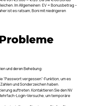
gleichen. Im Allgemeinen: EV = Bonusbetrag –
her ist es ratsam, Boni mit niedrigeren
-Probleme
arien und deren Behebung:
 die “Passwort vergessen”-Funktion, um es
, Zahlen und Sonderzeichen haben.
zierung auftreten. Kontaktieren Sie den NV
 Mehrfach-Login-Versuche, um temporäre