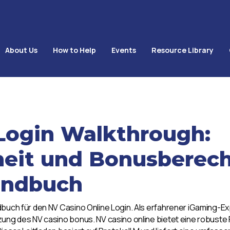
About Us
How to Help
Events
Resource Library
Login Walkthrough:
heit und Bonusberec
andbuch
uch für den NV Casino Online Login. Als erfahrener iGaming-Exp
ng des NV casino bonus. NV casino online bietet eine robuste Pla