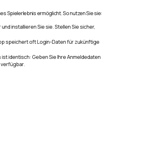
ses Spielerlebnis ermöglicht. So nutzen Sie sie:
d installieren Sie sie. Stellen Sie sicher,
App speichert oft Login-Daten für zukünftige
 ist identisch: Geben Sie Ihre Anmeldedaten
s verfügbar.