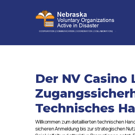
Der NV Casino 
Zugangssicher
Technisches H
Willkommen zum detaillierten technischen Handb
sicheren Anmeldung bis zur strategischen Nutzu