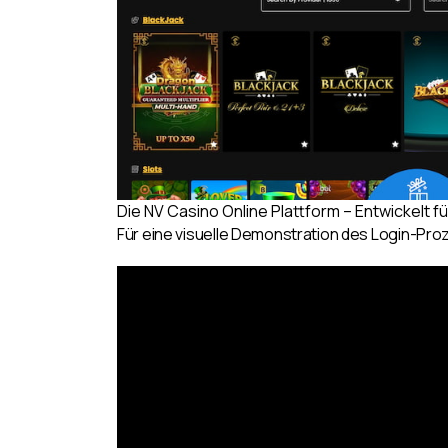
Die NV Casino Online Plattform – Entwickelt fü
Für eine visuelle Demonstration des Login-Proz