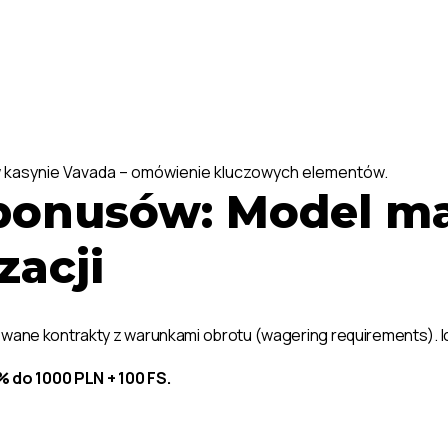
i w kasynie Vavada – omówienie kluczowych elementów.
bonusów: Model ma
zacji
owane kontrakty z warunkami obrotu (wagering requirements). Ic
 do 1000 PLN + 100 FS.