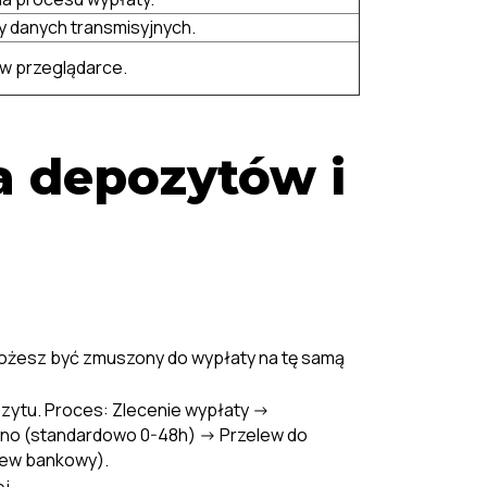
 danych transmisyjnych.
 w przeglądarce.
a depozytów i
możesz być zmuszony do wypłaty na tę samą
zytu. Proces: Zlecenie wypłaty ->
yno (standardowo 0-48h) -> Przelew do
elew bankowy).