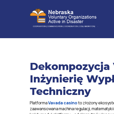
Dekompozycja 
Inżynierię Wyp
Techniczny
Platforma
Vavada casino
to złożony ekosyste
zaawansowana machina regulacji, matematyki i