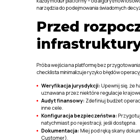
każdy moduł platformy – od algorytmów losowo
narzędzia do podejmowania świadomych decyzj
Przed rozpocz
infrastruktur
Próba wejścia na platformę bez przygotowan
checklista minimalizuje ryzyko błędów operacy
Weryfikacja jurysdykcji:
Upewnij się, że h
uznawana przez niektóre regulacje krajowe
Audyt finansowy:
Zdefiniuj budżet operac
inne cele.
Konfiguracja bezpieczeństwa:
Przygotuj
natychmiast po rejestracji, jeśli dostępna.
Dokumentacja:
Miej pod ręką skany doku
Customer).