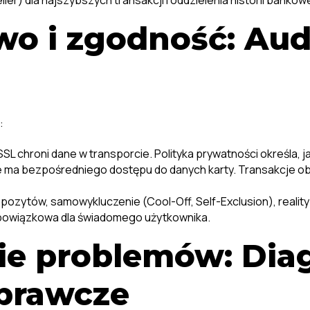
eller) dla najszybszych transakcji i oddzielenia historii bankowe
wo i zgodność: Aud
:
SL chroni dane w transporcie. Polityka prywatności określa,
 ma bezpośredniego dostępu do danych karty. Transakcje ob
epozytów, samowykluczenie (Cool-Off, Self-Exclusion), realit
t obowiązkowa dla świadomego użytkownika.
e problemów: Diag
prawcze