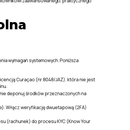
 użytkownikowi zaawansowanego, praktycznego
olna
dzenia wymagań systemowych. Poniższa
licencją Curaçao (nr 8048/JAZ), która nie jest
inu.
gdy nie deponuj środków przeznaczonych na
ole). Włącz weryfikację dwuetapową (2FA)
esu (rachunek) do procesu KYC (Know Your