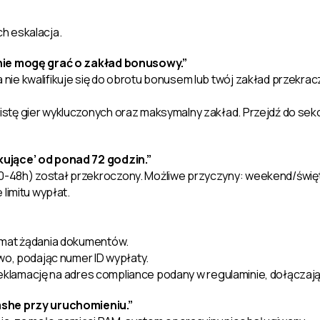
h eskalacja.
 nie mogę grać o zakład bonusowy.”
 nie kwalifikuje się do obrotu bonusem lub twój zakład przekr
stę gier wykluczonych oraz maksymalny zakład. Przejdź do sekcji
kujące’ od ponad 72 godzin.”
0-48h) został przekroczony. Możliwe przyczyny: weekend/świę
limitu wypłat.
emat żądania dokumentów.
wo, podając numer ID wypłaty.
ą reklamację na adres compliance podany w regulaminie, dołączaj
ashe przy uruchomieniu.”