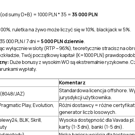
(od sumy D+B) = 1000 PLN * 35 =
35 000 PLN
 100%, ruletka na żywo może liczyć się w 10%, blackjack w 5%.
35 000 PLN / 7 dni =
5 000 PLN dziennie
.
ąc wyłącznie w sloty (RTP ~96%), teoretycznie stracisz na obr
 rozkładzie, Twój początkowy kapitał (K=1000 PLN) prawdopo
zny:
Duże bonusy z wysokim WO są ekstremalnie ryzykowne. Cz
arunkami wypłaty.
Komentarz
Standardowa licencja offshore. Wy
(8048/JAZ)
jurysdykcji użytkownika.
Pragmatic Play, Evolution,
Różni dostawcy = różne certyfika
generator liczb losowych.
lewy24, BLIK, Skrill,
Wysoka dostępność dla Vavada pl.
luty
karty (1-3 dni), banki (1-5 dni).
 od metody)
Niska bariera wejścia dla testowa