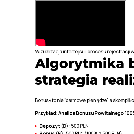
Wizualizacja interfejsu i procesu rejestracj
Algorytmika 
strategia reali
Bonusy to nie “darmowe pieniądze”, a skomplik
Przykład: Analiza Bonusu Powitalnego 100%
Depozyt (D):
500 PLN
Bonus (B):
500 PLN (100% z 500 PLN)