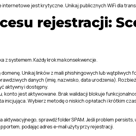
 internetowe jest krytyczne. Unikaj publicznych WiFi dla tran
cesu rejestracji: Sc
wnika z systemem. Każdy krok ma konsekwencje.
ą domenę. Unikaj linków z maili phishingowych lub wątpliwych f
awdziwych danych (imię, nazwisko, data urodzenia). Rozbie
yć aktywny i dostępny.
ilu, konto jest aktywowane. Brak walidacji blokuje funkcjonalno
 inicjująca. Wybierz metodę o niskich opłatach i krótkim cza
la aktywacyjnego, sprawdź folder SPAM. Jeśli problem persists, u
pportem, podając adres e-mail użyty przy rejestracji.