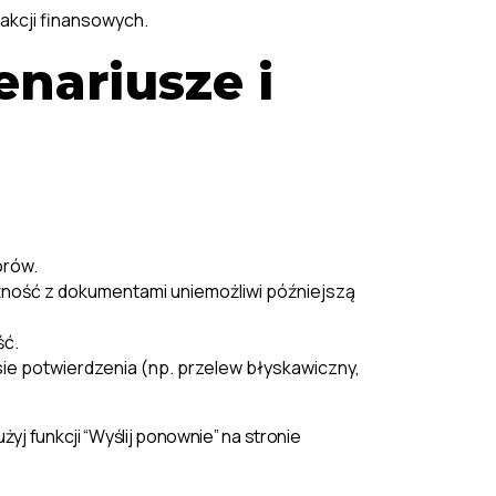
sakcji finansowych.
enariusze i
orów.
żność z dokumentami uniemożliwi późniejszą
ść.
sie potwierdzenia (np. przelew błyskawiczny,
żyj funkcji “Wyślij ponownie” na stronie