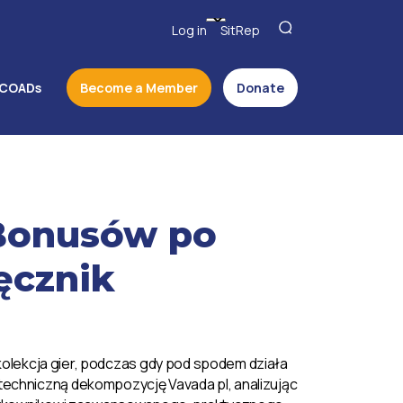
Log in
SitRep
COADs
Become a Member
Donate
Bonusów po
ęcznik
kolekcja gier, podczas gdy pod spodem działa
techniczną dekompozycję Vavada pl, analizując