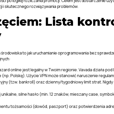
ści po logikę rozliczania promocji. Celem jest dostarczenie
i i skutecznego rozwiązywania problemów.
ęciem: Lista kontr
y
ia środowiska to jak uruchamianie oprogramowania bez spraw
jnych:
azard online jest legalny w Twoim regionie. Vavada działa pod 
 (np. Polskę). Użycie VPN może stanowić naruszenie regulam
yjny (tzw. bankroll) oraz dzienny/tygodniowy limit strat. Ni
 unikalne, silne hasło (min. 12 znaków, mieszany case, symb
mentu tożsamości (dowód, paszport) oraz potwierdzenia adr