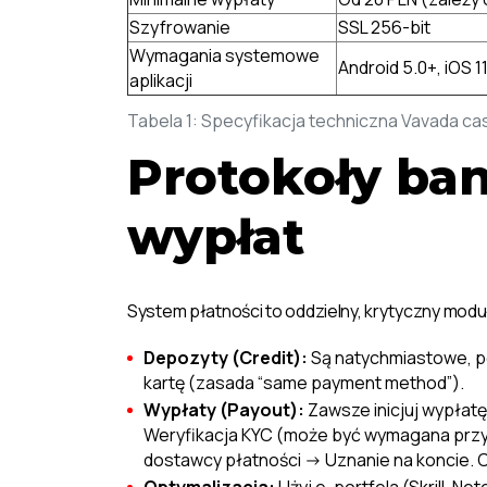
Szyfrowanie
SSL 256-bit
Wymagania systemowe
Android 5.0+, iOS 1
aplikacji
Tabela 1: Specyfikacja techniczna Vavada ca
Protokoły ba
wypłat
System płatności to oddzielny, krytyczny moduł
Depozyty (Credit):
Są natychmiastowe, po
kartę (zasada “same payment method”).
Wypłaty (Payout):
Zawsze inicjuj wypłat
Weryfikacja KYC (może być wymagana przy 
dostawcy płatności -> Uznanie na koncie. C