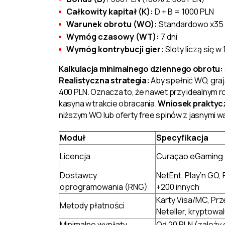
Całkowity kapitał (K):
D + B = 1000 PLN
Warunek obrotu (WO):
Standardowo x35 
Wymóg czasowy (WT):
7 dni
Wymóg kontrybucji gier:
Sloty liczą się w
Kalkulacja minimalnego dziennego obrotu:
Realistyczna strategia:
Aby spełnić WO, graj
400 PLN. Oznacza to, że nawet przy idealnym
kasyna w trakcie obracania.
Wniosek praktyc
niższym WO lub oferty free spinów z jasnymi w
Moduł
Specyfikacja
Licencja
Curaçao eGaming 
Dostawcy
NetEnt, Play’n GO, 
oprogramowania (RNG)
+200 innych
Karty Visa/MC, Prze
Metody płatności
Neteller, kryptowa
Minimalne wypłaty
Od 20 PLN (zależy