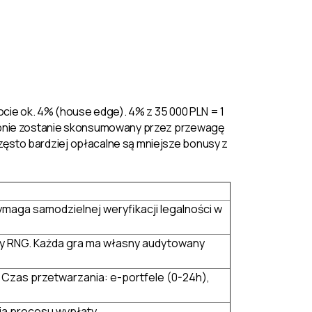
ocie ok. 4% (house edge). 4% z 35 000 PLN = 1
dobnie zostanie skonsumowany przez przewagę
ęsto bardziej opłacalne są mniejsze bonusy z
maga samodzielnej weryfikacji legalności w
ty RNG. Każda gra ma własny audytowany
 Czas przetwarzania: e-portfele (0-24h),
nia procesu wypłaty.