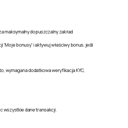
acza maksymalny dopuszczalny zakład
 “Moje bonusy” i aktywuj właściwy bonus, jeśli
to, wymagana dodatkowa weryfikacja KYC,
ąc wszystkie dane transakcji.