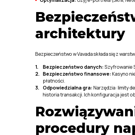
Optymalizacja:
Użyj e-portfela (Skrill, Net
Bezpieczeńst
architektury
Bezpieczeństwo w Vavada składa się z warstw
Bezpieczeństwo danych:
Szyfrowanie S
Bezpieczeństwo finansowe:
Kasyno nie
płatności.
Odpowiedzialna gra:
Narzędzia: limity d
historia transakcji. Ich konfiguracja jes
Rozwiązywani
procedury na