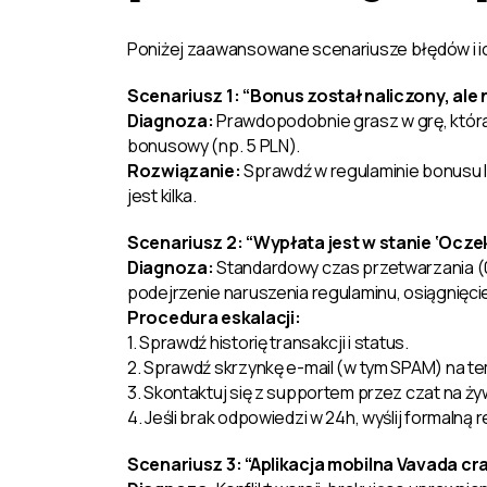
Poniżej zaawansowane scenariusze błędów i ic
Scenariusz 1: “Bonus został naliczony, ale
Diagnoza:
Prawdopodobnie grasz w grę, która
bonusowy (np. 5 PLN).
Rozwiązanie:
Sprawdź w regulaminie bonusu li
jest kilka.
Scenariusz 2: “Wypłata jest w stanie ‘Ocze
Diagnoza:
Standardowy czas przetwarzania (
podejrzenie naruszenia regulaminu, osiągnięcie 
Procedura eskalacji:
1. Sprawdź historię transakcji i status.
2. Sprawdź skrzynkę e-mail (w tym SPAM) na t
3. Skontaktuj się z supportem przez czat na ży
4. Jeśli brak odpowiedzi w 24h, wyślij formaln
Scenariusz 3: “Aplikacja mobilna Vavada cr