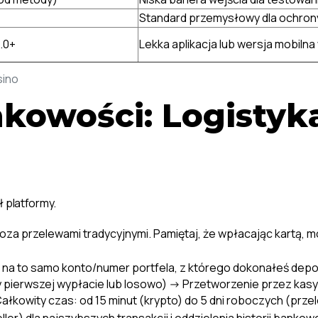
Standard przemysłowy dla ochrony
1.0+
Lekka aplikacja lub wersja mobilna
sino
nkowości: Logistyk
 platformy.
za przelewami tradycyjnymi. Pamiętaj, że wpłacając kartą, 
ę na to samo konto/numer portfela, z którego dokonałeś depo
pierwszej wypłacie lub losowo) -> Przetworzenie przez kas
ałkowity czas: od 15 minut (krypto) do 5 dni roboczych (prz