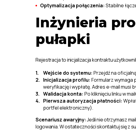
Optymalizacja połączenia:
Stabilne łącze
Inżynieria pro
pułapki
Rejestracja to inicjalizacja kontraktu użytko
Wejście do systemu:
Przejdź na oficjaln
Inicjalizacja profilu:
Formularz wymaga pr
weryfikację i wypłatę. Adres e-mail musi b
Walidacja konta:
Po kliknięciu linku w ma
Pierwsza autoryzacja płatności:
Wpłata
portfel elektroniczny).
Scenariusz awaryjny:
Jeśli nie otrzymasz mai
logowania. W ostateczności skontaktuj się z su