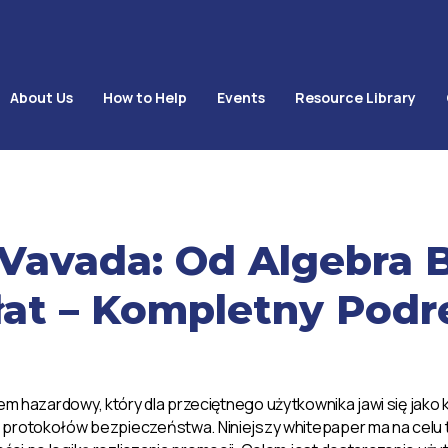
About Us
How to Help
Events
Resource Library
Vavada: Od Algebra 
łat – Kompletny Podr
m hazardowy, który dla przeciętnego użytkownika jawi się jako 
 protokołów bezpieczeństwa. Niniejszy whitepaper ma na celu 