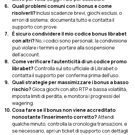
Quali problemi comuni con i bonus e come
risolverli?
Inclusi scadenze brevi, giochi esclusi, o
errori di sistema; documenta tutto e contatta il
supporto con prove.
È sicuro condividere il mio codice bonus librabet
con altri?
No, i codici sono personali; la condivisione
può violare i termini e portare alla sospensione
dell’account.
Come verificare l’autenticità di un codice promo
librabet?
Controlla sul sito ufficiale di Librabet o
contatta il supporto per conferma prima dell’uso.
Quali strategie per massimizzare i bonus a basso
rischio?
Gioca giochi con alto RTP e bassa volatilità,
imposta limiti di perdita, e monitora i progressi del
wagering.
Cosa fare se il bonus non viene accreditato
nonostante l’inserimento corretto?
Attendi
qualche minuto, controlla la cronologia transazioni, e
se necessario, apri un ticket di supporto con dettagli