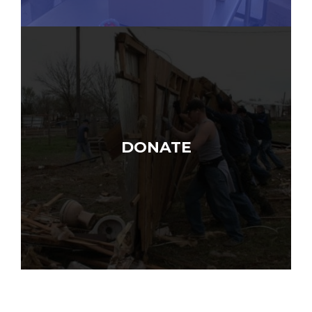
DONATE