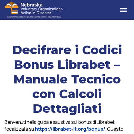
Me
Decifrare i Codici
Bonus Librabet –
Manuale Tecnico
con Calcoli
Dettagliati
Benvenuti nella guida esaustiva sui bonus di Librabet,
focalizzata su
https://librabet-it.org/bonus/
. Questo