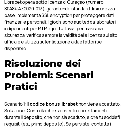
Librabet opera sotto licenza di Curaçao (numero
8048/JAZ2020-013), garantendo standard di sicurezza
base. Implementa SSL encryption per proteggere dati
finanziari e personali. I giochi sono audited da laboratori
indipendenti per RTP equi. Tuttavia, per massima
sicurezza, verifica sempre la validità della licenza sul sito
ufficiale e utilizza autenticazione a due fattori se
disponibile.
Risoluzione dei
Problemi: Scenari
Pratici
Scenario 1: Il
codice bonus librabet
non viene accettato.
Soluzione: Controlla che sia inserito correttamente
durante il deposito, che non sia scaduto, e che tu soddisfi i
requisiti (es., primo deposito). Se persiste, contatta il