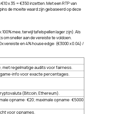
 u €10 x 35 = €350 inzetten. Met een RTP van
 spins de moeite waard zijn gebaseerd op deze
0% mee, terwijl tafelspellen lager zijn). Als
s om sneller aan de vereiste te voldoen.
x vereiste en 4% house edge: (€3000 x 0.04) /
, met regelmatige audits voor fairness.
r game-info voor exacte percentages.
cryptovaluta (Bitcoin, Ethereum).
minimale opname: €20; maximale opname: €5000
licht voor opnames.