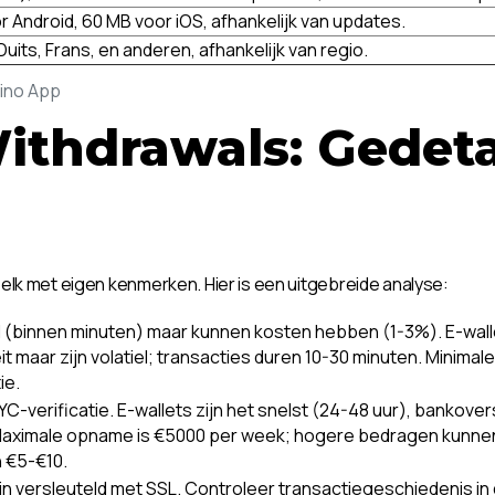
Android, 60 MB voor iOS, afhankelijk van updates.
uits, Frans, en anderen, afhankelijk van regio.
sino App
thdrawals: Gedeta
 elk met eigen kenmerken. Hier is een uitgebreide analyse:
l (binnen minuten) maar kunnen kosten hebben (1-3%). E-wallet
t maar zijn volatiel; transacties duren 10-30 minuten. Minimal
ie.
-verificatie. E-wallets zijn het snelst (24-48 uur), bankov
Maximale opname is €5000 per week; hogere bedragen kunnen 
n €5-€10.
ijn versleuteld met SSL. Controleer transactiegeschiedenis i