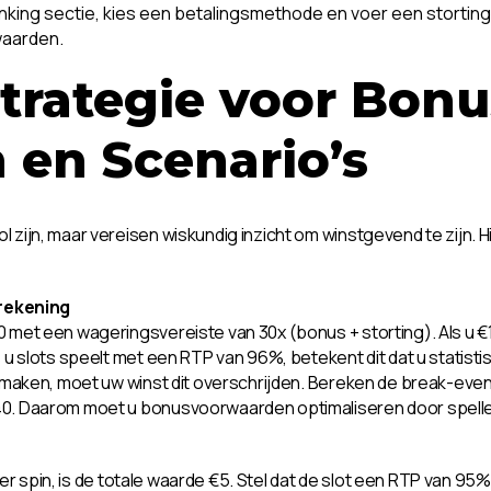
king sectie, kies een betalingsmethode en voer een storting
waarden.
trategie voor Bonu
 en Scenario’s
zijn, maar vereisen wiskundig inzicht om winstgevend te zijn. H
rekening
met een wageringsvereiste van 30x (bonus + storting). Als u €1
 u slots speelt met een RTP van 96%, betekent dit dat u statisti
 maken, moet uw winst dit overschrijden. Bereken de break-even 
0. Daarom moet u bonusvoorwaarden optimaliseren door spelle
 per spin, is de totale waarde €5. Stel dat de slot een RTP van 95