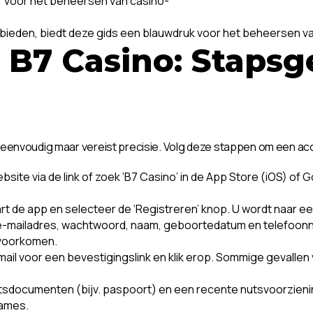
r bieden, biedt deze gids een blauwdruk voor het beheersen v
j B7 Casino: Stapsg
s eenvoudig maar vereist precisie. Volg deze stappen om een a
ebsite via de link of zoek ‘B7 Casino’ in de App Store (iOS) of
rt de app en selecteer de ‘Registreren’ knop. U wordt naar een
-mailadres, wachtwoord, naam, geboortedatum en telefoonnu
 voorkomen.
ail voor een bevestigingslink en klik erop. Sommige gevallen
tsdocumenten (bijv. paspoort) en een recente nutsvoorzienin
names.