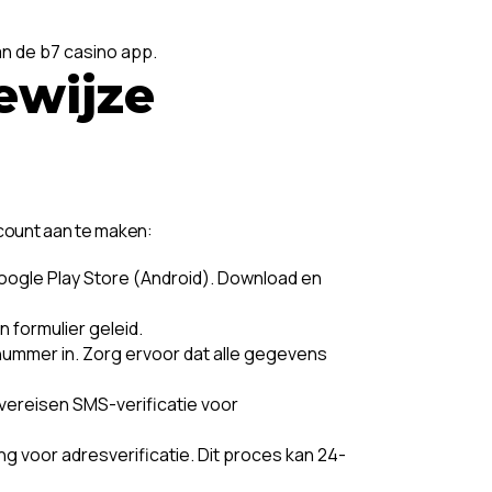
an de b7 casino app.
ewijze
ccount aan te maken:
 Google Play Store (Android). Download en
 formulier geleid.
mmer in. Zorg ervoor dat alle gegevens
 vereisen SMS-verificatie voor
g voor adresverificatie. Dit proces kan 24-