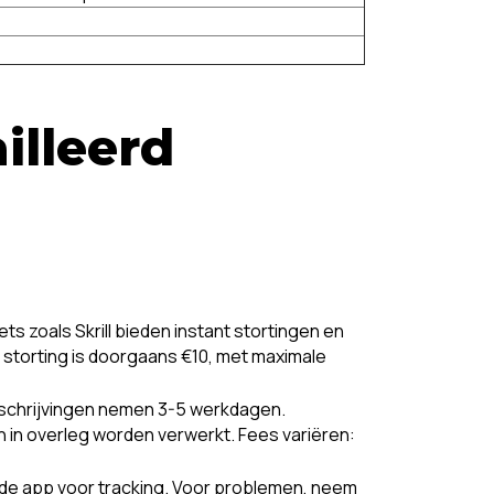
illeerd
s zoals Skrill bieden instant stortingen en
e storting is doorgaans €10, met maximale
erschrijvingen nemen 3-5 werkdagen.
in overleg worden verwerkt. Fees variëren:
n de app voor tracking. Voor problemen, neem