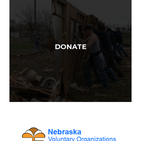
DONATE