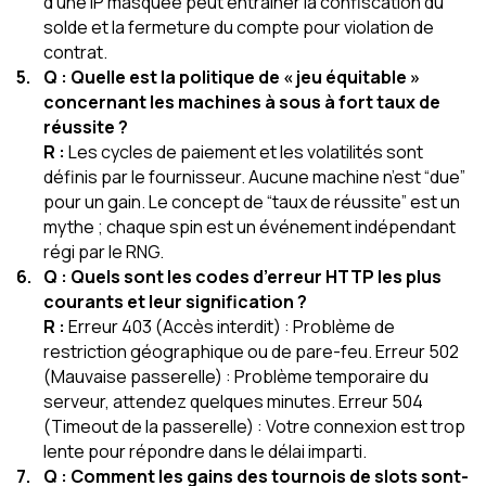
d’une IP masquée peut entraîner la confiscation du
solde et la fermeture du compte pour violation de
contrat.
Q : Quelle est la politique de « jeu équitable »
concernant les machines à sous à fort taux de
réussite ?
R :
Les cycles de paiement et les volatilités sont
définis par le fournisseur. Aucune machine n’est “due”
pour un gain. Le concept de “taux de réussite” est un
mythe ; chaque spin est un événement indépendant
régi par le RNG.
Q : Quels sont les codes d’erreur HTTP les plus
courants et leur signification ?
R :
Erreur 403 (Accès interdit) : Problème de
restriction géographique ou de pare-feu. Erreur 502
(Mauvaise passerelle) : Problème temporaire du
serveur, attendez quelques minutes. Erreur 504
(Timeout de la passerelle) : Votre connexion est trop
lente pour répondre dans le délai imparti.
Q : Comment les gains des tournois de slots sont-