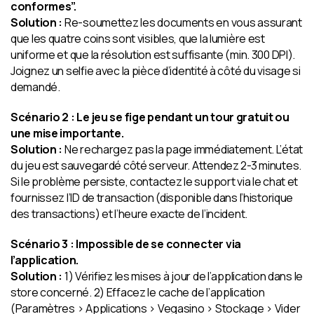
conformes”.
Solution :
Re-soumettez les documents en vous assurant
que les quatre coins sont visibles, que la lumière est
uniforme et que la résolution est suffisante (min. 300 DPI).
Joignez un selfie avec la pièce d’identité à côté du visage si
demandé.
Scénario 2 : Le jeu se fige pendant un tour gratuit ou
une mise importante.
Solution :
Ne rechargez pas la page immédiatement. L’état
du jeu est sauvegardé côté serveur. Attendez 2-3 minutes.
Si le problème persiste, contactez le support via le chat et
fournissez l’ID de transaction (disponible dans l’historique
des transactions) et l’heure exacte de l’incident.
Scénario 3 : Impossible de se connecter via
l’application.
Solution :
1) Vérifiez les mises à jour de l’application dans le
store concerné. 2) Effacez le cache de l’application
(Paramètres > Applications > Vegasino > Stockage > Vider