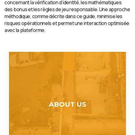
concernant la vérification d’identité, les mathématiques
des bonus et les règles de jeu responsable. Une approche
méthodique, comme décrite dans ce guide, minimise les
risques opérationnels et permet une interaction optimisée
avec la plateforme.
ABOUT US