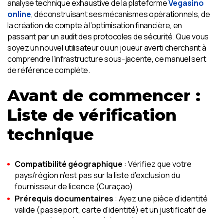
analyse technique exhaustive de la plateforme
Vegasino
online
, déconstruisant ses mécanismes opérationnels, de
la création de compte à l’optimisation financière, en
passant par un audit des protocoles de sécurité. Que vous
soyez un nouvel utilisateur ou un joueur averti cherchant à
comprendre l’infrastructure sous-jacente, ce manuel sert
de référence complète.
Avant de commencer :
Liste de vérification
technique
Compatibilité géographique
: Vérifiez que votre
pays/région n’est pas sur la liste d’exclusion du
fournisseur de licence (Curaçao).
Prérequis documentaires
: Ayez une pièce d’identité
valide (passeport, carte d’identité) et un justificatif de