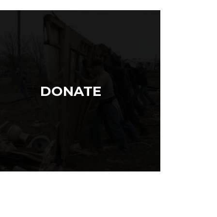
DONATE